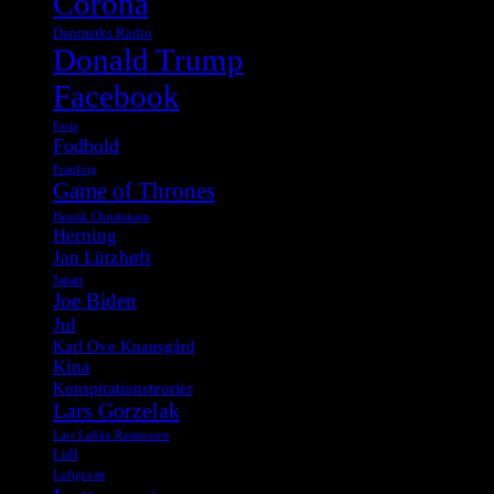
Corona
Danmarks Radio
Donald Trump
Facebook
Ferie
Fodbold
Frankrig
Game of Thrones
Henrik Christensen
Herning
Jan Lützhøft
Japan
Joe Biden
Jul
Karl Ove Knausgård
Kina
Konspirationsteorier
Lars Gorzelak
Lars Løkke Rasmussen
Lidl
Luftgevær