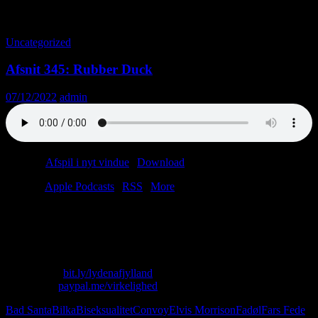
Tag-arkiv: Convoy
Uncategorized
Afsnit 345: Rubber Duck
07/12/2022
admin
Podcast:
Afspil i nyt vindue
|
Download
(31.7MB)
Tilmeld:
Apple Podcasts
|
RSS
|
More
Det er jul, og vi er ih så kreative. Men hvad er egentlig bedst: et
hjemmelavet smykke af sæd eller et håndsyet læderetui til en
moviebox?
Skriv til os: virkelighed@protonmail.com
Køb T-shirt:
bit.ly/lydenafjylland
Giv penge:
paypal.me/virkelighed
Bad Santa
Bilka
Biseksualitet
Convoy
Elvis Morrison
Fadøl
Fars Fede