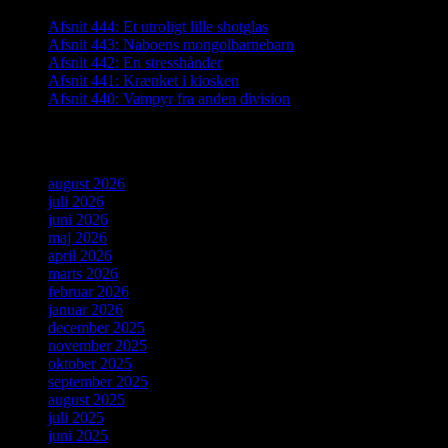
Afsnit 444: Et utroligt lille shotglas
Afsnit 443: Naboens mongolbarnebarn
Afsnit 442: En stresshånder
Afsnit 441: Krænket i kiosken
Afsnit 440: Vampyr fra anden division
Arkiver
august 2026
juli 2026
juni 2026
maj 2026
april 2026
marts 2026
februar 2026
januar 2026
december 2025
november 2025
oktober 2025
september 2025
august 2025
juli 2025
juni 2025