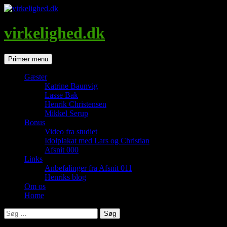
Hop
til
indhold
virkelighed.dk
Søg
Primær menu
Gæster
Katrine Baunvig
Lasse Bak
Henrik Christensen
Mikkel Serup
Bonus
Video fra studiet
Idolplakat med Lars og Christian
Afsnit 000
Links
Anbefalinger fra Afsnit 011
Henriks blog
Om os
Home
Søg
efter: