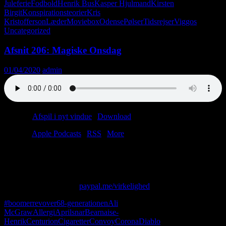
Juleferie
Fodbold
Henrik Bus
Kasper Hjulmand
Kirsten
Birgit
Konspirationsteorier
Kris
Kristofferson
Læder
Moviebox
Odense
Pølser
Tidsrejser
Viggos
Uncategorized
Afsnit 206: Magiske Onsdag
01/04/2020
admin
Podcast:
Afspil i nyt vindue
|
Download
(46.7MB)
Tilmeld:
Apple Podcasts
|
RSS
|
More
Hvor var DU på Magiske Onsdag?
Vi var i supermarkedet.
Skriv til os på: virkelighed@protonmail.com
Giv os alle dine penge:
paypal.me/virkelighed
#boomerrevover
68-generationen
Ali
McGraw
Allergi
Aprilsnar
Bearnaise-
Henrik
Centurion
Cigaretter
Convoy
Corona
Diablo