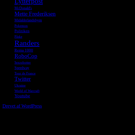
Lytterpost
McDonald's
Mette Frederiksen
Midalderlandsbyen
Pokemon
Politiken
Påske
Randers
Rema 1000
RoboCop
Sexrobotter
Speedway
Tour de France
Twitter
Ukraine
World of Warcraft
Youtube
Drevet af WordPress