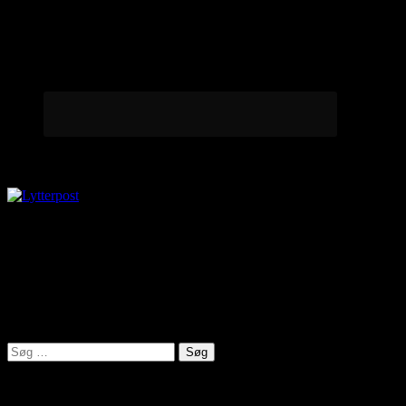
Lytterpost
virkelighed@protonmail.com
Lyden af Jylland
Søg
efter:
Seneste indlæg