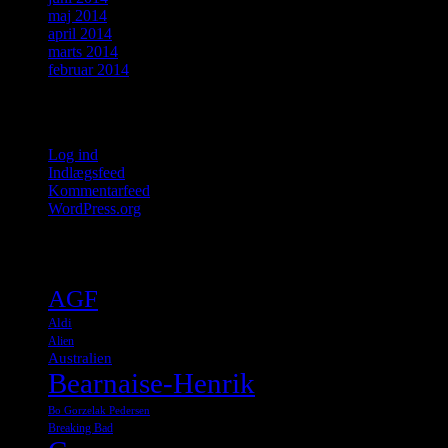
maj 2014
april 2014
marts 2014
februar 2014
Meta
Log ind
Indlægsfeed
Kommentarfeed
WordPress.org
Tags
AGF
Aldi
Alien
Australien
Bearnaise-Henrik
Bo Gorzelak Pedersen
Breaking Bad