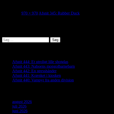
345_thumb
06/12/2022
970 × 970
Afsnit 345: Rubber Duck
Lyden af Jylland
Søg
efter:
Seneste indlæg
Afsnit 444: Et utroligt lille shotglas
Afsnit 443: Naboens mongolbarnebarn
Afsnit 442: En stresshånder
Afsnit 441: Krænket i kiosken
Afsnit 440: Vampyr fra anden division
Arkiver
august 2026
juli 2026
juni 2026