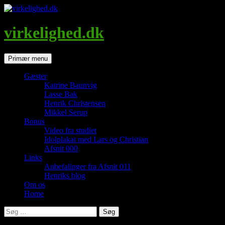
Hop
til
indhold
virkelighed.dk
Søg
Primær menu
Gæster
Katrine Baunvig
Lasse Bak
Henrik Christensen
Mikkel Serup
Bonus
Video fra studiet
Idolplakat med Lars og Christian
Afsnit 000
Links
Anbefalinger fra Afsnit 011
Henriks blog
Om os
Home
Søg
efter: