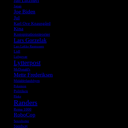
Jan Lützhøft
Japan
Joe Biden
Jul
Karl Ove Knausgård
Kina
Konspirationsteorier
Lars Gorzelak
Lars Løkke Rasmussen
Lidl
Luftgevær
Lytterpost
McDonald's
Mette Frederiksen
Midalderlandsbyen
Pokemon
Politiken
Påske
Randers
Rema 1000
RoboCop
Sexrobotter
Speedway