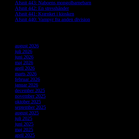
Afsnit 443: Naboens mongolbarnebarn
Afsnit 442: En stresshånder
Afsnit 441: Krænket i kiosken
Afsnit 440: Vampyr fra anden division
Arkiver
august 2026
juli 2026
juni 2026
maj 2026
april 2026
marts 2026
februar 2026
januar 2026
december 2025
november 2025
oktober 2025
september 2025
august 2025
juli 2025
juni 2025
maj 2025
april 2025