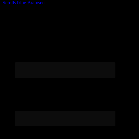
Scrolls
Trine Bramsen
Følg os