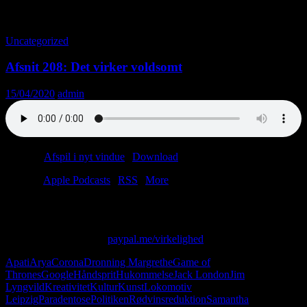
Tag-arkiv: Håndsprit
Uncategorized
Afsnit 208: Det virker voldsomt
15/04/2020
admin
Podcast:
Afspil i nyt vindue
|
Download
(64.3MB)
Tilmeld:
Apple Podcasts
|
RSS
|
More
Advarsel: Indeholder skovtur og kunst.
Skriv til os på: virkelighed@protonmail.com
Giv os alle dine penge:
paypal.me/virkelighed
Apati
Arya
Corona
Dronning Margrethe
Game of
Thrones
Google
Håndsprit
Hukommelse
Jack London
Jim
Lyngvild
Kreativitet
Kultur
Kunst
Lokomotiv
Leipzig
Paradentose
Politiken
Rødvinsreduktion
Samantha