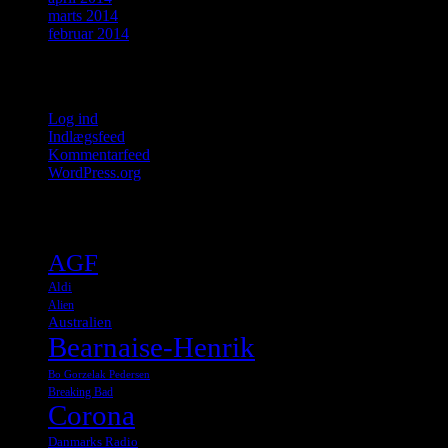
marts 2014
februar 2014
Meta
Log ind
Indlægsfeed
Kommentarfeed
WordPress.org
Tags
AGF
Aldi
Alien
Australien
Bearnaise-Henrik
Bo Gorzelak Pedersen
Breaking Bad
Corona
Danmarks Radio