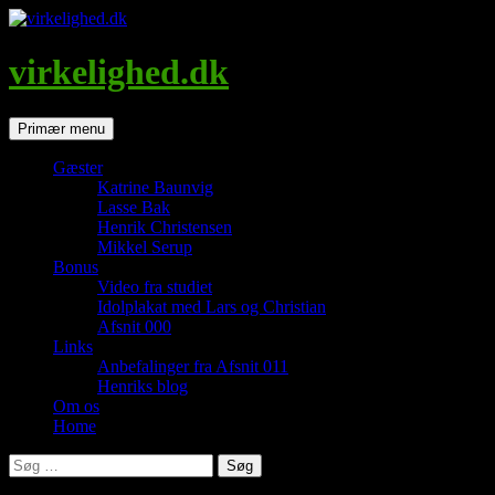
Hop
til
indhold
virkelighed.dk
Søg
Primær menu
Gæster
Katrine Baunvig
Lasse Bak
Henrik Christensen
Mikkel Serup
Bonus
Video fra studiet
Idolplakat med Lars og Christian
Afsnit 000
Links
Anbefalinger fra Afsnit 011
Henriks blog
Om os
Home
Søg
efter: