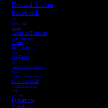
Donald Trump
Facebook
Ferie
Fodbold
Frankrig
Game of Thrones
Henrik Christensen
Herning
Jan Lützhøft
Japan
Joe Biden
Jul
Karl Ove Knausgård
Kina
Konspirationsteorier
Lars Gorzelak
Lars Løkke Rasmussen
Lidl
Luftgevær
Lytterpost
McDonald's