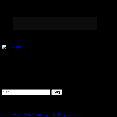
Lytterpost
virkelighed@protonmail.com
Lyden af Jylland
Søg
efter:
Seneste indlæg
Afsnit 444: Et utroligt lille shotglas