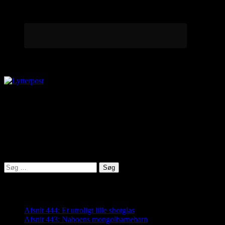
Lytterpost
virkelighed@protonmail.com
Lyden af Jylland
Søg
efter:
Seneste indlæg
Afsnit 444: Et utroligt lille shotglas
Afsnit 443: Naboens mongolbarnebarn