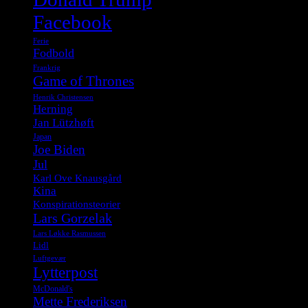
Facebook
Ferie
Fodbold
Frankrig
Game of Thrones
Henrik Christensen
Herning
Jan Lützhøft
Japan
Joe Biden
Jul
Karl Ove Knausgård
Kina
Konspirationsteorier
Lars Gorzelak
Lars Løkke Rasmussen
Lidl
Luftgevær
Lytterpost
McDonald's
Mette Frederiksen