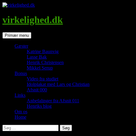
Hop
til
indhold
virkelighed.dk
Søg
Primær menu
Gæster
Katrine Baunvig
Lasse Bak
Henrik Christensen
Mikkel Serup
Bonus
Video fra studiet
Idolplakat med Lars og Christian
Afsnit 000
Links
Anbefalinger fra Afsnit 011
Henriks blog
Om os
Home
Søg
efter: