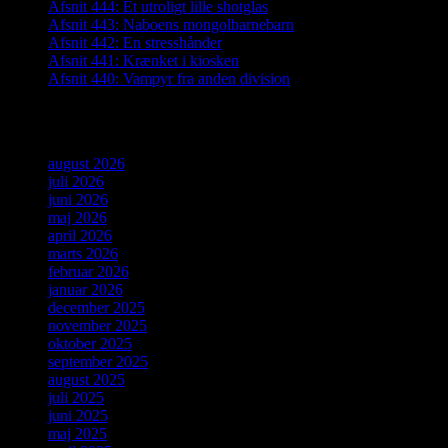
Afsnit 444: Et utroligt lille shotglas
Afsnit 443: Naboens mongolbarnebarn
Afsnit 442: En stresshånder
Afsnit 441: Krænket i kiosken
Afsnit 440: Vampyr fra anden division
Arkiver
august 2026
juli 2026
juni 2026
maj 2026
april 2026
marts 2026
februar 2026
januar 2026
december 2025
november 2025
oktober 2025
september 2025
august 2025
juli 2025
juni 2025
maj 2025