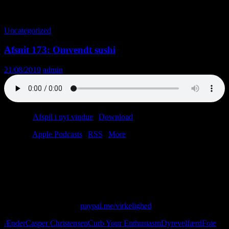
Tag-arkiv: Hvidhed
Uncategorized
Afsnit 173: Omvendt sushi
21/08/2019
admin
Podcast:
Afspil i nyt vindue
|
Download
(36.7MB)
Tilmeld:
Apple Podcasts
|
RSS
|
More
I kender det sikkert. Man har en and (eller en gås, hvis man er sådan
lidt fancy) og en jerntragt og en big ass spand fyldt med majs. Og så
har man en plan – en snedig, snedig plan, som første gang så dagens
lys for 4.500 år siden…
Skriv til os på: virkelighed@protonmail.com
Giv os alle dine penge:
paypal.me/virkelighed
Ænder
Casper Christensen
Curb Your Enthusiasm
Dyrevelfærd
Foie