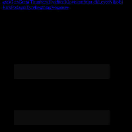
gras
Gæs
Greta Thunberg
Hvidhed
Klovn
konfront.dk
Lever
Nikolaj
Kirk
Podagra
Tyrefægtning
Veganere
Følg os