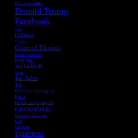
Danmarks Radio
Donald Trump
Facebook
Ferie
Fodbold
Frankrig
Game of Thrones
Henrik Christensen
Herning
Jan Lützhøft
Japan
Joe Biden
Jul
Karl Ove Knausgård
Kina
Konspirationsteorier
Lars Gorzelak
Lars Løkke Rasmussen
Lidl
Luftgevær
Lytterpost