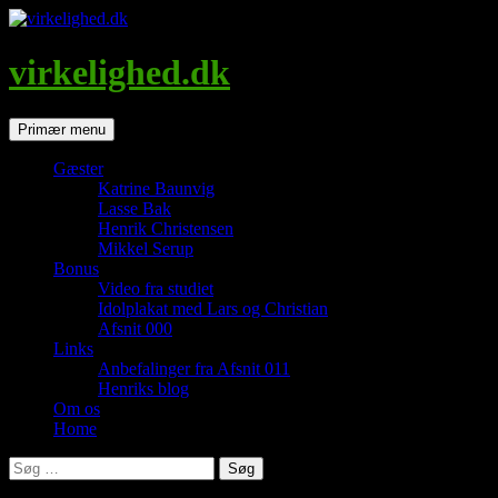
Hop
til
indhold
virkelighed.dk
Søg
Primær menu
Gæster
Katrine Baunvig
Lasse Bak
Henrik Christensen
Mikkel Serup
Bonus
Video fra studiet
Idolplakat med Lars og Christian
Afsnit 000
Links
Anbefalinger fra Afsnit 011
Henriks blog
Om os
Home
Søg
efter: