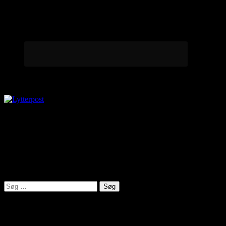
Lytterpost
virkelighed@protonmail.com
Lyden af Jylland
Søg
efter:
Seneste indlæg