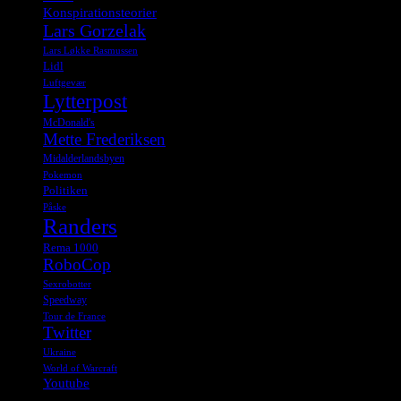
Konspirationsteorier
Lars Gorzelak
Lars Løkke Rasmussen
Lidl
Luftgevær
Lytterpost
McDonald's
Mette Frederiksen
Midalderlandsbyen
Pokemon
Politiken
Påske
Randers
Rema 1000
RoboCop
Sexrobotter
Speedway
Tour de France
Twitter
Ukraine
World of Warcraft
Youtube