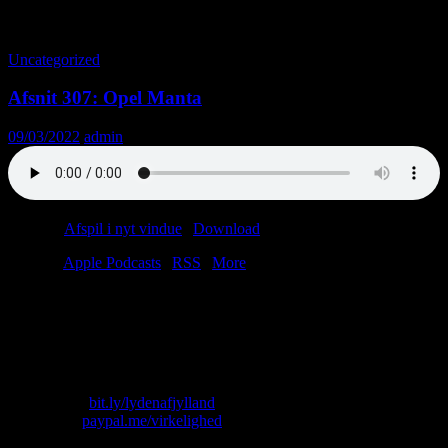
Tag-arkiv: Cocktailpølser
Uncategorized
Afsnit 307: Opel Manta
09/03/2022
admin
Podcast:
Afspil i nyt vindue
|
Download
(42.1MB)
Tilmeld:
Apple Podcasts
|
RSS
|
More
Det er i sandhed dårlig EDB, når Erhard Jakobsen sætter ild til
Havnens Perle og giver Ivan Drago skylden. Not cool, Erhard!
Heldigvis får Ivan et lift af Preben Møller Hansen, hvis Opel Manta
er proppet til randen med neongas, pølsemix og glidecreme.
Skriv til os: virkelighed@protonmail.com
Køb T-shirt:
bit.ly/lydenafjylland
Giv penge:
paypal.me/virkelighed