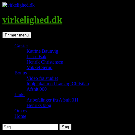
Hop
til
indhold
virkelighed.dk
Søg
Primær menu
Gæster
Katrine Baunvig
Lasse Bak
Henrik Christensen
Mikkel Serup
Bonus
Video fra studiet
Idolplakat med Lars og Christian
Afsnit 000
Links
Anbefalinger fra Afsnit 011
Henriks blog
Om os
Home
Søg
efter: