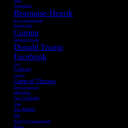
Alien
Australien
Bearnaise-Henrik
Bo Gorzelak Pedersen
Breaking Bad
Corona
Danmarks Radio
Donald Trump
Facebook
Ferie
Fodbold
Frankrig
Game of Thrones
Henrik Christensen
Herning
Jan Lützhøft
Japan
Joe Biden
Jul
Karl Ove Knausgård
Kina