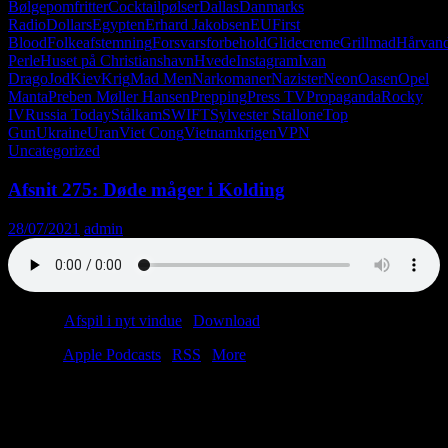
Bølgepomfritter
Cocktailpølser
Dallas
Danmarks
Radio
Dollars
Egypten
Erhard Jakobsen
EU
First
Blood
Folkeafstemning
Forsvarsforbehold
Glidecreme
Grillmad
Hårvan
Perle
Huset på Christianshavn
Hvede
Instagram
Ivan
Drago
Jod
Kiev
Krig
Mad Men
Narkomaner
Nazister
Neon
Oasen
Opel
Manta
Preben Møller Hansen
Prepping
Press TV
Propaganda
Rocky
IV
Russia Today
Stålkam
SWIFT
Sylvester Stallone
Top
Gun
Ukraine
Uran
Viet Cong
Vietnamkrigen
VPN
Uncategorized
Afsnit 275: Døde måger i Kolding
28/07/2021
admin
Podcast:
Afspil i nyt vindue
|
Download
(71.3MB)
Tilmeld:
Apple Podcasts
|
RSS
|
More
Tag med til en søvnig landsby i det sydlige Frankrig. Her dyrkes
råvarerne stadig med respekt for fortiden og terrænet. Tag med ind
på den hyggelige café, hvor bonden og borgmesteren mødes over en
dram eller to. Tag med ind på caféens handicaptoilet, hvor den