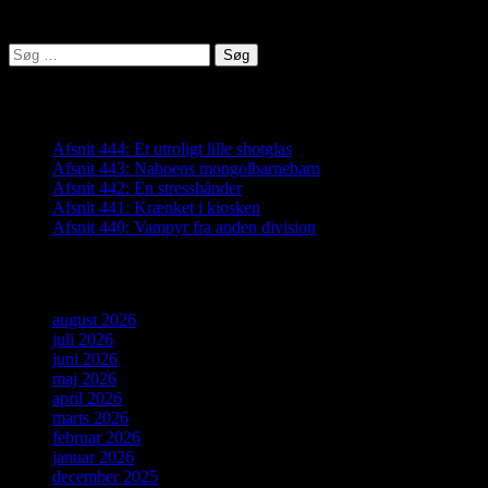
Lyden af Jylland
Søg
efter:
Seneste indlæg
Afsnit 444: Et utroligt lille shotglas
Afsnit 443: Naboens mongolbarnebarn
Afsnit 442: En stresshånder
Afsnit 441: Krænket i kiosken
Afsnit 440: Vampyr fra anden division
Arkiver
august 2026
juli 2026
juni 2026
maj 2026
april 2026
marts 2026
februar 2026
januar 2026
december 2025