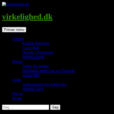
Hop
til
indhold
virkelighed.dk
Søg
Primær menu
Gæster
Katrine Baunvig
Lasse Bak
Henrik Christensen
Mikkel Serup
Bonus
Video fra studiet
Idolplakat med Lars og Christian
Afsnit 000
Links
Anbefalinger fra Afsnit 011
Henriks blog
Om os
Home
Søg
efter: