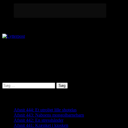
Lytterpost
virkelighed@protonmail.com
Lyden af Jylland
Søg
efter:
Seneste indlæg
Afsnit 444: Et utroligt lille shotglas
Afsnit 443: Naboens mongolbarnebarn
Afsnit 442: En stresshånder
Afsnit 441: Krænket i kiosken