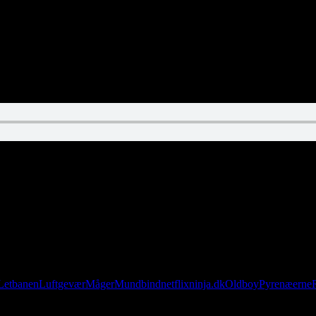
arerne stadig med respekt for fortiden og terrænet. Tag med ind på den
, Bæstet fra Pyrenæerne, har efterladt sit seneste offer. Hendes blod fun
Letbanen
Luftgevær
Måger
Mundbind
netflixninja.dk
Oldboy
Pyrenæerne