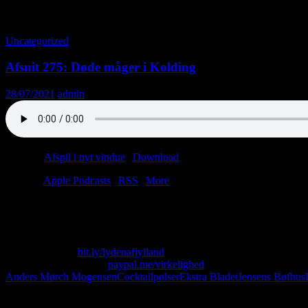
Tag-arkiv: Pyrenæerne
Uncategorized
Afsnit 275: Døde måger i Kolding
28/07/2021
admin
Podcast:
Afspil i nyt vindue
|
Download
(71.3MB)
Tilmeld:
Apple Podcasts
|
RSS
|
More
Tag med til en søvnig landsby i det sydlige Frankrig. Her dyrkes råv
to. Tag med ind på caféens handicaptoilet, hvor den lokale seriemorder
Skriv til os på: virkelighed@protonmail.com
Køb T-shirt her:
bit.ly/lydenafjylland
Giv os alle dine penge:
paypal.me/virkelighed
Anders Mørch Mogensen
Cocktailpølser
Ekstra Bladet
Jensens Bøfhus
Følg os