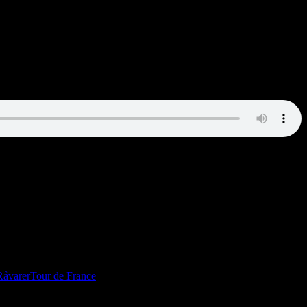
 hyggelige café, hvor bonden og borgmesteren mødes over en dram eller
kler i elsparepærens blege lys.
Råvarer
Tour de France