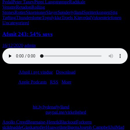
Pedal
Peter Tanev
Pippi Langstrømpe
Radikale
Venstre
Retadon
Rolling
Stones
Rotter
Skorpioner
Slayer
Sønderjylland
Spritterkongen
Stig
Tøfting
Thunderdome
Togulykke
Troels Kløvedal
Voksentelefonen
Uncategorized
Afsnit 243: 54% sovs
16/12/2020
admin
Podcast:
Afspil i nyt vindue
|
Download
(46.1MB)
Tilmeld:
Apple Podcasts
|
RSS
|
More
“Prøv at forestille dig, at Viborg flyttede til Esbjerg.”
Skriv til os på: virkelighed@protonmail.com
Køb T-shirt her:
bit.ly/lydenafjylland
Giv os alle dine penge:
paypal.me/virkelighed
Apollo Creed
Bearnaise-Henrik
Blackout
Forloren
skildpadde
Glaskartofler
Huawei
Intelligens
Joseph Campbell
Jul
Mad