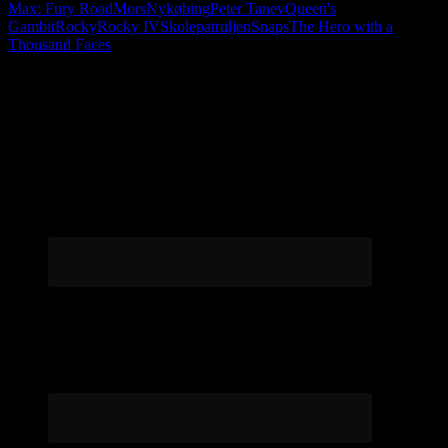
Max: Fury Road
Mors
Nykøbing
Peter Tanev
Queen's
Gambit
Rocky
Rocky IV
Skolepatruljen
Snaps
The Hero with a
Thousand Faces
Følg os