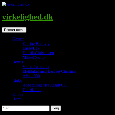
Hop
til
indhold
virkelighed.dk
Søg
Primær menu
Gæster
Katrine Baunvig
Lasse Bak
Henrik Christensen
Mikkel Serup
Bonus
Video fra studiet
Idolplakat med Lars og Christian
Afsnit 000
Links
Anbefalinger fra Afsnit 011
Henriks blog
Om os
Home
Søg
efter: