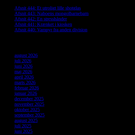
Afsnit 444: Et utroligt lille shotglas
Afsnit 443: Naboens mongolbarnebarn
Afsnit 442: En stresshånder
Afsnit 441: Krænket i kiosken
Afsnit 440: Vampyr fra anden division
Arkiver
august 2026
juli 2026
juni 2026
maj 2026
april 2026
marts 2026
februar 2026
januar 2026
december 2025
november 2025
oktober 2025
september 2025
august 2025
juli 2025
juni 2025