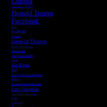
Corona
Danmarks Radio
Donald Trump
Facebook
Ferie
Fodbold
Frankrig
Game of Thrones
Henrik Christensen
Herning
Jan Lützhøft
Japan
Joe Biden
Jul
Karl Ove Knausgård
Kina
Konspirationsteorier
Lars Gorzelak
Lars Løkke Rasmussen
Lidl
Luftgevær