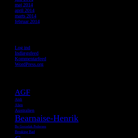
maj 2014
april 2014
marts 2014
februar 2014
Meta
Log ind
Indlægsfeed
Kommentarfeed
WordPress.org
Tags
AGF
Aldi
Alien
Australien
Bearnaise-Henrik
Bo Gorzelak Pedersen
Breaking Bad