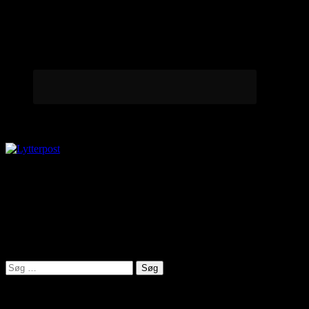
Lytterpost
virkelighed@protonmail.com
Lyden af Jylland
Søg
efter:
Seneste indlæg