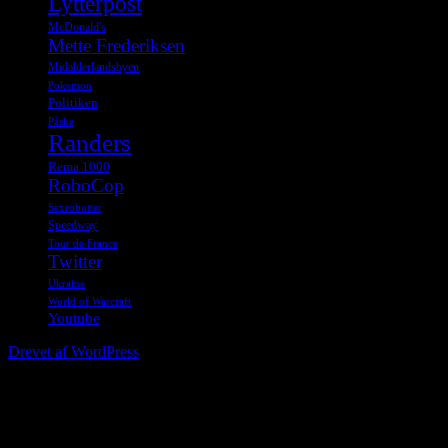
Lytterpost
McDonald's
Mette Frederiksen
Midalderlandsbyen
Pokemon
Politiken
Påske
Randers
Rema 1000
RoboCop
Sexrobotter
Speedway
Tour de France
Twitter
Ukraine
World of Warcraft
Youtube
Drevet af WordPress