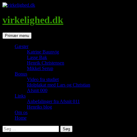
Hop
til
indhold
virkelighed.dk
Søg
Primær menu
Gæster
Katrine Baunvig
Lasse Bak
Henrik Christensen
Mikkel Serup
Bonus
Video fra studiet
Idolplakat med Lars og Christian
Afsnit 000
Links
Anbefalinger fra Afsnit 011
Henriks blog
Om os
Home
Søg
efter: