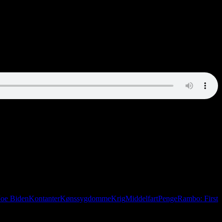
Joe Biden
Kontanter
Kønssygdomme
Krig
Middelfart
Penge
Rambo: First