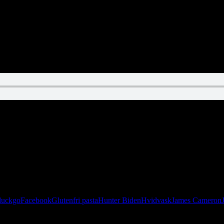
 andre ord: ikke noget nyt under solen.
uckgo
Facebook
Glutenfri pasta
Hunter Biden
Hvidvask
James Cameron