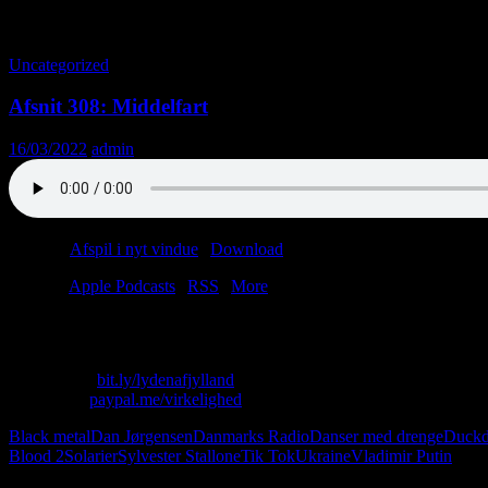
Tag-arkiv: Solarier
Uncategorized
Afsnit 308: Middelfart
16/03/2022
admin
Podcast:
Afspil i nyt vindue
|
Download
(48.6MB)
Tilmeld:
Apple Podcasts
|
RSS
|
More
Lasse køber glutenfri pasta, og Christian ser gamle Stallone-film. Med
Skriv til os: virkelighed@protonmail.com
Køb T-shirt:
bit.ly/lydenafjylland
Giv penge:
paypal.me/virkelighed
Black metal
Dan Jørgensen
Danmarks Radio
Danser med drenge
Duckd
Blood 2
Solarier
Sylvester Stallone
Tik Tok
Ukraine
Vladimir Putin