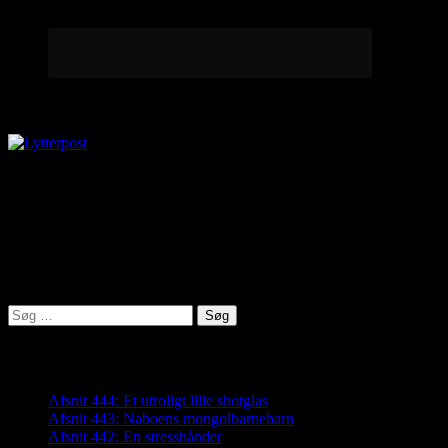
Lytterpost
virkelighed@protonmail.com
Lyden af Jylland
Søg
efter:
Seneste indlæg
Afsnit 444: Et utroligt lille shotglas
Afsnit 443: Naboens mongolbarnebarn
Afsnit 442: En stresshånder