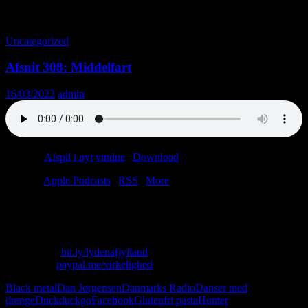
Tag-arkiv: Hvidvask
Uncategorized
Afsnit 308: Middelfart
16/03/2022
admin
Podcast:
Afspil i nyt vindue
|
Download
(48.6MB)
Tilmeld:
Apple Podcasts
|
RSS
|
More
Lasse køber glutenfri pasta, og Christian ser gamle Stallone-film.
Med andre ord: ikke noget nyt under solen.
Skriv til os: virkelighed@protonmail.com
Køb T-shirt:
bit.ly/lydenafjylland
Giv penge:
paypal.me/virkelighed
Black metal
Dan Jørgensen
Danmarks Radio
Danser med
drenge
Duckduckgo
Facebook
Glutenfri pasta
Hunter