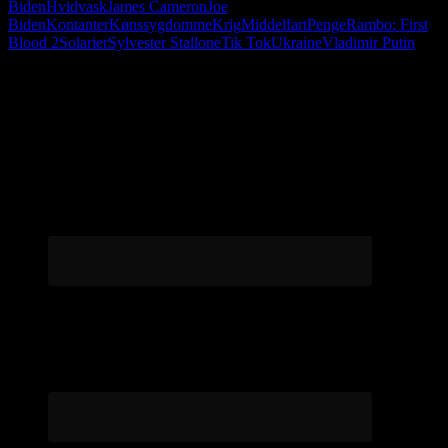
Biden
Hvidvask
James Cameron
Joe
Biden
Kontanter
Kønssygdomme
Krig
Middelfart
Penge
Rambo: First
Blood 2
Solarier
Sylvester Stallone
Tik Tok
Ukraine
Vladimir Putin
Følg os