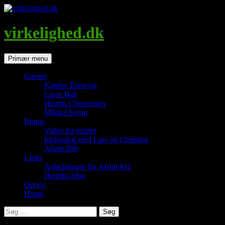
Hop
til
indhold
virkelighed.dk
Søg
Primær menu
Gæster
Katrine Baunvig
Lasse Bak
Henrik Christensen
Mikkel Serup
Bonus
Video fra studiet
Idolplakat med Lars og Christian
Afsnit 000
Links
Anbefalinger fra Afsnit 011
Henriks blog
Om os
Home
Søg
efter: