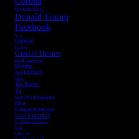
Corona
Danmarks Radio
Donald Trump
Facebook
Ferie
Fodbold
Frankrig
Game of Thrones
Henrik Christensen
Herning
Jan Lützhøft
Japan
Joe Biden
Jul
Karl Ove Knausgård
Kina
Konspirationsteorier
Lars Gorzelak
Lars Løkke Rasmussen
Lidl
Luftgevær