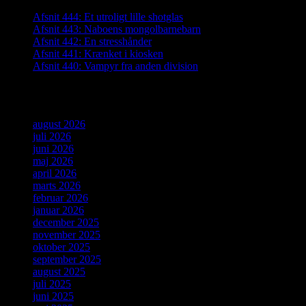
Afsnit 444: Et utroligt lille shotglas
Afsnit 443: Naboens mongolbarnebarn
Afsnit 442: En stresshånder
Afsnit 441: Krænket i kiosken
Afsnit 440: Vampyr fra anden division
Arkiver
august 2026
juli 2026
juni 2026
maj 2026
april 2026
marts 2026
februar 2026
januar 2026
december 2025
november 2025
oktober 2025
september 2025
august 2025
juli 2025
juni 2025