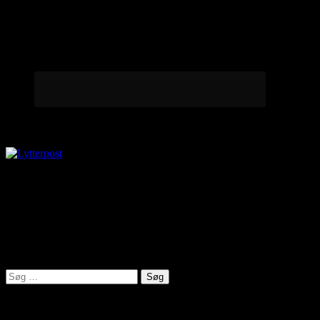
Lytterpost
virkelighed@protonmail.com
Lyden af Jylland
Søg
efter:
Seneste indlæg