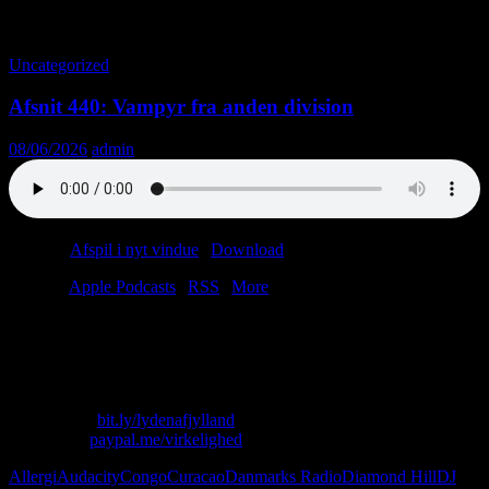
Tag-arkiv: Audacity
Uncategorized
Afsnit 440: Vampyr fra anden division
08/06/2026
admin
Podcast:
Afspil i nyt vindue
|
Download
(38.6MB)
Tilmeld:
Apple Podcasts
|
RSS
|
More
Lasse har allergi og papvin.
Christian lugter kontanter.
Vi ser Danmarks Radio.
Skriv til os: virkelighed@protonmail.com
Køb T-shirt:
bit.ly/lydenafjylland
Giv penge:
paypal.me/virkelighed
Allergi
Audacity
Congo
Curacao
Danmarks Radio
Diamond Hill
DJ