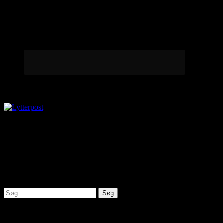
Lytterpost
virkelighed@protonmail.com
Lyden af Jylland
Søg
efter:
Seneste indlæg