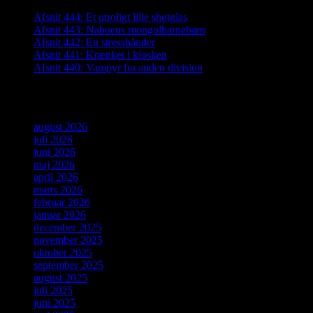
Afsnit 444: Et utroligt lille shotglas
Afsnit 443: Naboens mongolbarnebarn
Afsnit 442: En stresshånder
Afsnit 441: Krænket i kiosken
Afsnit 440: Vampyr fra anden division
Arkiver
august 2026
juli 2026
juni 2026
maj 2026
april 2026
marts 2026
februar 2026
januar 2026
december 2025
november 2025
oktober 2025
september 2025
august 2025
juli 2025
juni 2025