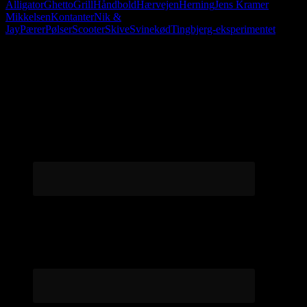
Alligator
Ghetto
Grill
Håndbold
Hærvejen
Herning
Jens Kramer
Mikkelsen
Kontanter
Nik &
Jay
Pærer
Pølser
Scooter
Skive
Svinekød
Tingbjerg-eksperimentet
Følg os