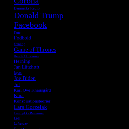
Corona
Danmarks Radio
Donald Trump
Facebook
Ferie
Fodbold
Frankrig
Game of Thrones
Henrik Christensen
Herning
Jan Lützhøft
Japan
Joe Biden
Jul
Karl Ove Knausgård
Kina
Konspirationsteorier
Lars Gorzelak
Lars Løkke Rasmussen
Lidl
Luftgevær