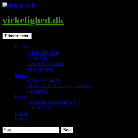
Hop
til
indhold
virkelighed.dk
Søg
Primær menu
Gæster
Katrine Baunvig
Lasse Bak
Henrik Christensen
Mikkel Serup
Bonus
Video fra studiet
Idolplakat med Lars og Christian
Afsnit 000
Links
Anbefalinger fra Afsnit 011
Henriks blog
Om os
Home
Søg
efter: