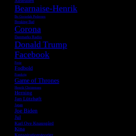
Australien
Bearnaise-Henrik
Bo Gorzelak Pedersen
Breaking Bad
Corona
Danmarks Radio
Donald Trump
Facebook
Ferie
Fodbold
Frankrig
Game of Thrones
Henrik Christensen
Herning
Jan Lützhøft
Japan
Joe Biden
Jul
Karl Ove Knausgård
Kina
Konspirationsteorier