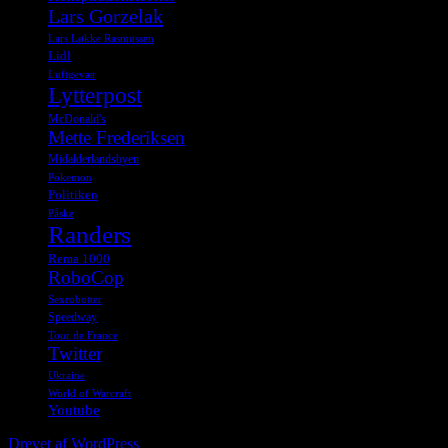
Lars Gorzelak
Lars Løkke Rasmussen
Lidl
Luftgevær
Lytterpost
McDonald's
Mette Frederiksen
Midalderlandsbyen
Pokemon
Politiken
Påske
Randers
Rema 1000
RoboCop
Sexrobotter
Speedway
Tour de France
Twitter
Ukraine
World of Warcraft
Youtube
Drevet af WordPress