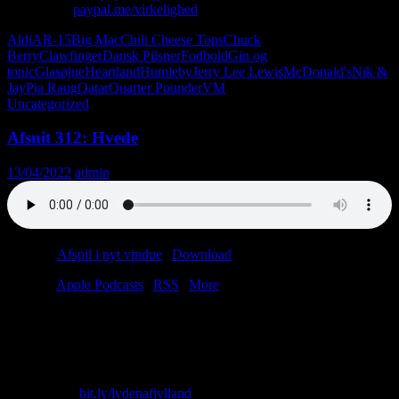
Giv penge:
paypal.me/virkelighed
Aldi
AR-15
Big Mac
Chili Cheese Tops
Chuck
Berry
Clawfinger
Dansk Pilsner
Fodbold
Gin og
tonic
Glasøjne
Heartland
Humleby
Jerry Lee Lewis
McDonald's
Nik &
Jay
Pia Raug
Qatar
Quarter Pounder
VM
Uncategorized
Afsnit 312: Hvede
13/04/2022
admin
Podcast:
Afspil i nyt vindue
|
Download
(51.9MB)
Tilmeld:
Apple Podcasts
|
RSS
|
More
“Men på et eller andet tidspunkt, når man så falder i søvn i sin
Gammel Dansk-brandert, så løber båndet jo ud. Eller pladen stopper.
Og så er der ro.”
Skriv til os: virkelighed@protonmail.com
Køb T-shirt:
bit.ly/lydenafjylland