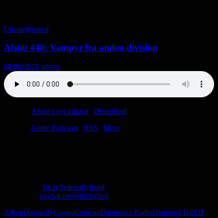
Tag-arkiv: Nik & Jay
Uncategorized
Afsnit 440: Vampyr fra anden division
08/06/2026
admin
Podcast:
Afspil i nyt vindue
|
Download
(38.6MB)
Tilmeld:
Apple Podcasts
|
RSS
|
More
Lasse har allergi og papvin.
Christian lugter kontanter.
Vi ser Danmarks Radio.
Skriv til os: virkelighed@protonmail.com
Køb T-shirt:
bit.ly/lydenafjylland
Giv penge:
paypal.me/virkelighed
Allergi
Audacity
Congo
Curacao
Danmarks Radio
Diamond Hill
DJ