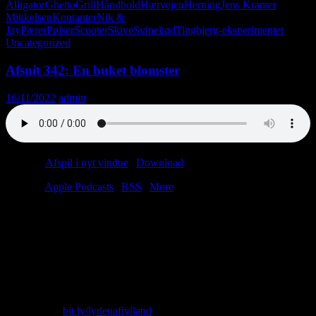
Alligator
Ghetto
Grill
Håndbold
Hærvejen
Herning
Jens Kramer
Mikkelsen
Kontanter
Nik &
Jay
Pærer
Pølser
Scooter
Skive
Svinekød
Tingbjerg-eksperimentet
Uncategorized
Afsnit 342: En buket blomster
16/11/2022
admin
Podcast:
Afspil i nyt vindue
|
Download
(38.7MB)
Tilmeld:
Apple Podcasts
|
RSS
|
More
Berit kastede mentolcigaretten fra sig og spiddede skoddet med sin
hæl. Leif sagde noget om cykellåse, mens han stirrede ned i hendes
kavalergang. Den så svedig ud. Leif kunne godt lide sved. Hans
koncentration blev dog afbrudt af dakkedak fra en Toyota Hiace på
parkeringspladsen. “Nå, pausen er vist slut,” sagde Berit og slæbte
sig tilbage til kasseapparatet. Der var tre dage til weekend.
Skriv til os: virkelighed@protonmail.com
Køb T-shirt:
bit.ly/lydenafjylland