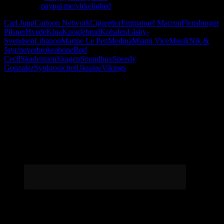
Giv penge:
paypal.me/virkelighed
Carl Jung
Cartoon Network
Cigaretter
Emmanuel Macron
Flensburger
Pilsner
Hvede
Kina
Knoglebrud
Kohalen
Låsby-
Svendsen
Libanon
Marine Le Pen
Medina
Miami Vice
Musik
Nik &
Jay
r/neverbrokeabone
Rød
Cecil
Skadestuen
Skagen
Soundbox
Speedy
Gonzalez
Synkronicitet
Ukraine
Vikings
Følg os