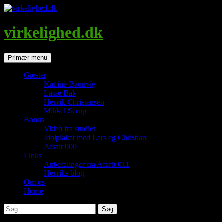
Hop
til
indhold
virkelighed.dk
Søg
Primær menu
Gæster
Katrine Baunvig
Lasse Bak
Henrik Christensen
Mikkel Serup
Bonus
Video fra studiet
Idolplakat med Lars og Christian
Afsnit 000
Links
Anbefalinger fra Afsnit 011
Henriks blog
Om os
Home
Søg
efter: