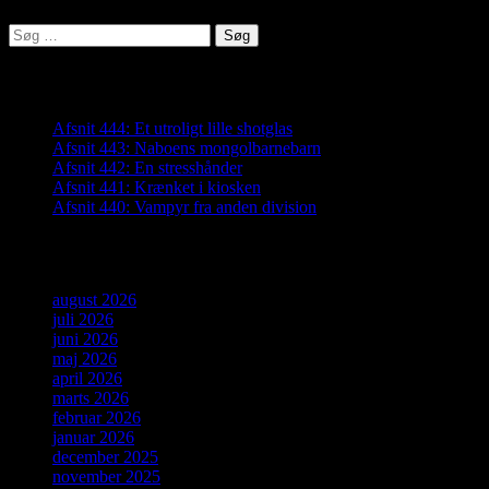
Søg
efter:
Seneste indlæg
Afsnit 444: Et utroligt lille shotglas
Afsnit 443: Naboens mongolbarnebarn
Afsnit 442: En stresshånder
Afsnit 441: Krænket i kiosken
Afsnit 440: Vampyr fra anden division
Arkiver
august 2026
juli 2026
juni 2026
maj 2026
april 2026
marts 2026
februar 2026
januar 2026
december 2025
november 2025