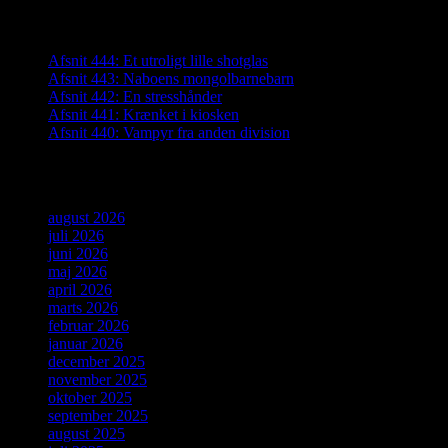
Seneste indlæg
Afsnit 444: Et utroligt lille shotglas
Afsnit 443: Naboens mongolbarnebarn
Afsnit 442: En stresshånder
Afsnit 441: Krænket i kiosken
Afsnit 440: Vampyr fra anden division
Arkiver
august 2026
juli 2026
juni 2026
maj 2026
april 2026
marts 2026
februar 2026
januar 2026
december 2025
november 2025
oktober 2025
september 2025
august 2025