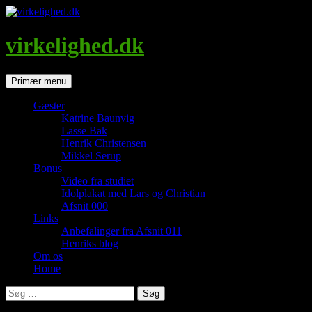
Hop
til
indhold
virkelighed.dk
Søg
Primær menu
Gæster
Katrine Baunvig
Lasse Bak
Henrik Christensen
Mikkel Serup
Bonus
Video fra studiet
Idolplakat med Lars og Christian
Afsnit 000
Links
Anbefalinger fra Afsnit 011
Henriks blog
Om os
Home
Søg
efter: