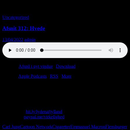
Tag-arkiv: Soundbox
Uncategorized
Afsnit 312: Hvede
13/04/2022
admin
Podcast:
Afspil i nyt vindue
|
Download
(51.9MB)
Tilmeld:
Apple Podcasts
|
RSS
|
More
“Men på et eller andet tidspunkt, når man så falder i søvn i sin
Gammel Dansk-brandert, så løber båndet jo ud. Eller pladen stopper.
Og så er der ro.”
Skriv til os: virkelighed@protonmail.com
Køb T-shirt:
bit.ly/lydenafjylland
Giv penge:
paypal.me/virkelighed
Carl Jung
Cartoon Network
Cigaretter
Emmanuel Macron
Flensburger