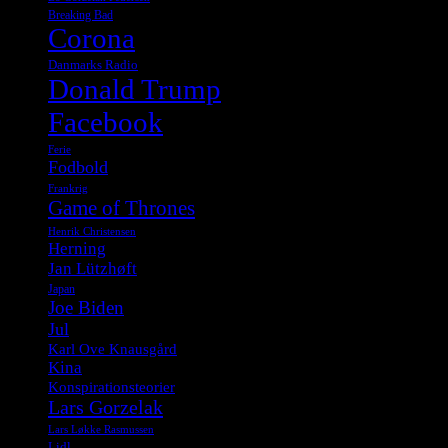
Breaking Bad
Corona
Danmarks Radio
Donald Trump
Facebook
Ferie
Fodbold
Frankrig
Game of Thrones
Henrik Christensen
Herning
Jan Lützhøft
Japan
Joe Biden
Jul
Karl Ove Knausgård
Kina
Konspirationsteorier
Lars Gorzelak
Lars Løkke Rasmussen
Lidl