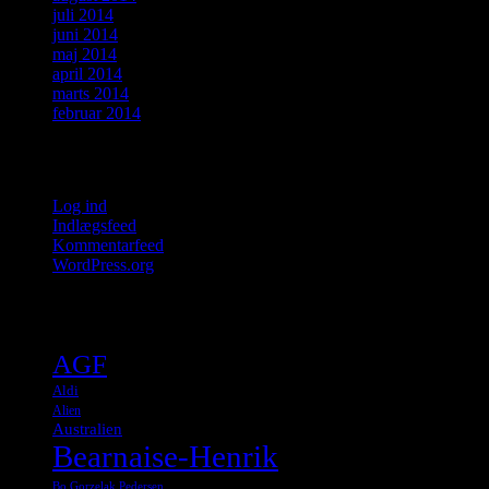
juli 2014
juni 2014
maj 2014
april 2014
marts 2014
februar 2014
Meta
Log ind
Indlægsfeed
Kommentarfeed
WordPress.org
Tags
AGF
Aldi
Alien
Australien
Bearnaise-Henrik
Bo Gorzelak Pedersen