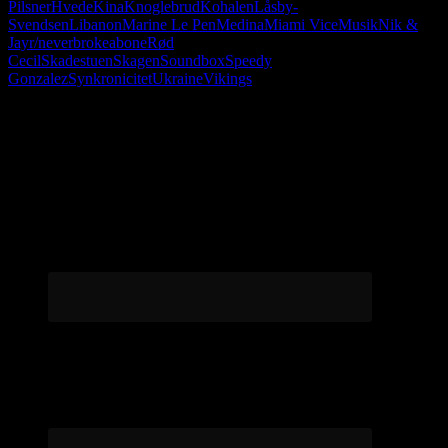
Pilsner
Hvede
Kina
Knoglebrud
Kohalen
Låsby-
Svendsen
Libanon
Marine Le Pen
Medina
Miami Vice
Musik
Nik &
Jay
r/neverbrokeabone
Rød
Cecil
Skadestuen
Skagen
Soundbox
Speedy
Gonzalez
Synkronicitet
Ukraine
Vikings
Følg os