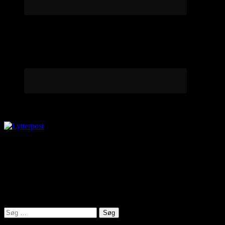
Lytterpost
virkelighed@protonmail.com
Lyden af Jylland
Søg
efter: