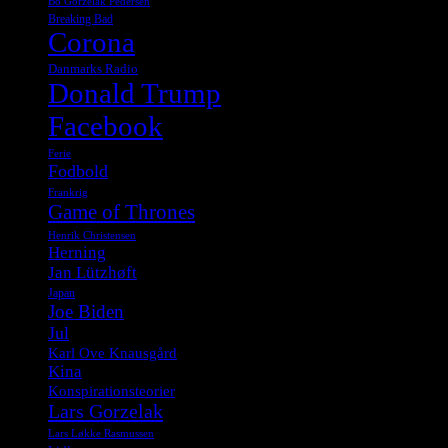
Bo Gorzelak Pedersen
Breaking Bad
Corona
Danmarks Radio
Donald Trump
Facebook
Ferie
Fodbold
Frankrig
Game of Thrones
Henrik Christensen
Herning
Jan Lützhøft
Japan
Joe Biden
Jul
Karl Ove Knausgård
Kina
Konspirationsteorier
Lars Gorzelak
Lars Løkke Rasmussen