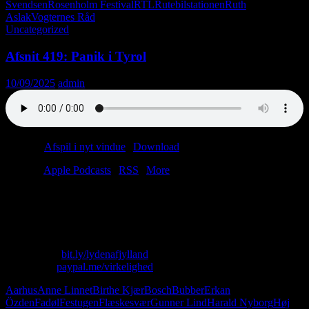
Svendsen
Rosenholm Festival
RTL
Rutebilstationen
Ruth
Aslak
Vogternes Råd
Uncategorized
Afsnit 419: Panik i Tyrol
10/09/2025
admin
Podcast:
Afspil i nyt vindue
|
Download
(46.7MB)
Tilmeld:
Apple Podcasts
|
RSS
|
More
Lasse kan ikke se fjernsyn.
Christian bliver udlandsdansker.
Bubber og Jannie Ree kæmper om job.
Skriv til os: virkelighed@protonmail.com
Køb T-shirt:
bit.ly/lydenafjylland
Giv penge:
paypal.me/virkelighed
Aarhus
Anne Linnet
Birthe Kjær
Bosch
Bubber
Erkan
Özden
Fadøl
Festugen
Flæskesvær
Gunner Lind
Harald Nyborg
Høj