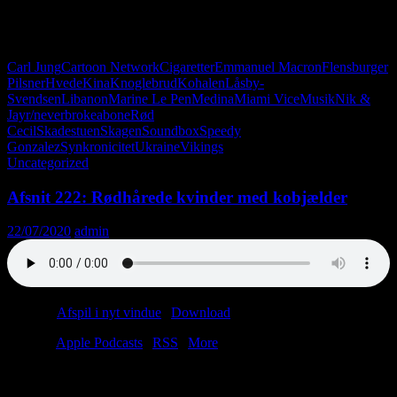
Carl Jung
Cartoon Network
Cigaretter
Emmanuel Macron
Flensburger
Pilsner
Hvede
Kina
Knoglebrud
Kohalen
Låsby-
Svendsen
Libanon
Marine Le Pen
Medina
Miami Vice
Musik
Nik &
Jay
r/neverbrokeabone
Rød
Cecil
Skadestuen
Skagen
Soundbox
Speedy
Gonzalez
Synkronicitet
Ukraine
Vikings
Uncategorized
Afsnit 222: Rødhårede kvinder med kobjælder
22/07/2020
admin
Podcast:
Afspil i nyt vindue
|
Download
(47.2MB)
Tilmeld:
Apple Podcasts
|
RSS
|
More
Vi er tilbage med et godt, gammeldags afsnit. Christian får en
fibersprængning, og Anders spotter den eneste hipster i Randers. Åh