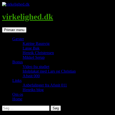
Hop
til
indhold
virkelighed.dk
Søg
Primær menu
Gæster
Katrine Baunvig
Lasse Bak
Henrik Christensen
Mikkel Serup
Bonus
Video fra studiet
Idolplakat med Lars og Christian
Afsnit 000
Links
Anbefalinger fra Afsnit 011
Henriks blog
Om os
Home
Søg
efter: