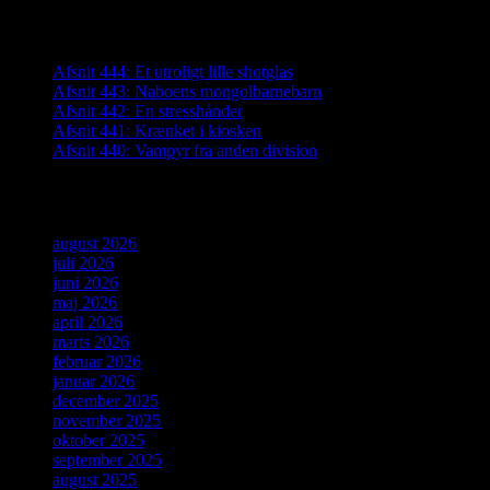
Seneste indlæg
Afsnit 444: Et utroligt lille shotglas
Afsnit 443: Naboens mongolbarnebarn
Afsnit 442: En stresshånder
Afsnit 441: Krænket i kiosken
Afsnit 440: Vampyr fra anden division
Arkiver
august 2026
juli 2026
juni 2026
maj 2026
april 2026
marts 2026
februar 2026
januar 2026
december 2025
november 2025
oktober 2025
september 2025
august 2025