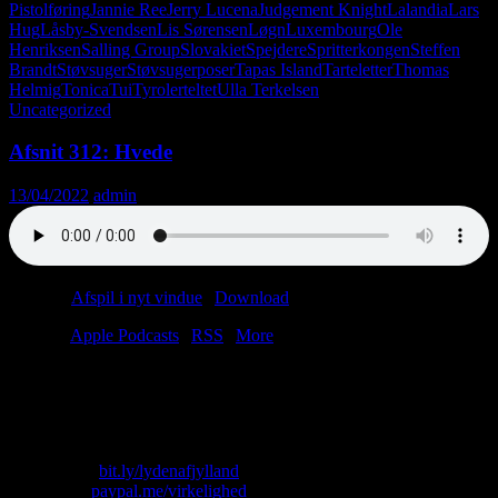
Pistolføring
Jannie Ree
Jerry Lucena
Judgement Knight
Lalandia
Lars
Hug
Låsby-Svendsen
Lis Sørensen
Løgn
Luxembourg
Ole
Henriksen
Salling Group
Slovakiet
Spejdere
Spritterkongen
Steffen
Brandt
Støvsuger
Støvsugerposer
Tapas Island
Tarteletter
Thomas
Helmig
Tonica
Tui
Tyrolerteltet
Ulla Terkelsen
Uncategorized
Afsnit 312: Hvede
13/04/2022
admin
Podcast:
Afspil i nyt vindue
|
Download
(51.9MB)
Tilmeld:
Apple Podcasts
|
RSS
|
More
“Men på et eller andet tidspunkt, når man så falder i søvn i sin
Gammel Dansk-brandert, så løber båndet jo ud. Eller pladen stopper.
Og så er der ro.”
Skriv til os: virkelighed@protonmail.com
Køb T-shirt:
bit.ly/lydenafjylland
Giv penge:
paypal.me/virkelighed