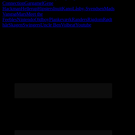
Connection
Gargamel
Gene
Hackman
Hellerup
Hipsters
Inuit
Kano
Låsby-Svendsen
Mads
Vangsø
Mars
Meet the
Feebles
Nintendo
Oldboy
Plankeværk
Randers
Rigdom
Rødt
hår
Skagen
Swingers
Uncle Ben
Volbeat
Youtube
Følg os