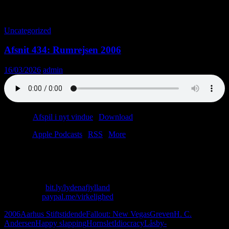
Tag-arkiv: Låsby-Svendsen
Uncategorized
Afsnit 434: Rumrejsen 2006
16/03/2026
admin
Podcast:
Afspil i nyt vindue
|
Download
(37.4MB)
Tilmeld:
Apple Podcasts
|
RSS
|
More
Kære lytter, følg med os på en rejse gennem tid og sted.
Nej, egentlig bare tid.
Skriv til os: virkelighed@protonmail.com
Køb T-shirt:
bit.ly/lydenafjylland
Giv penge:
paypal.me/virkelighed
2006
Aarhus Stiftstidende
Fallout: New Vegas
Greven
H. C.
Andersen
Happy slapping
Hornslet
Idiocracy
Låsby-