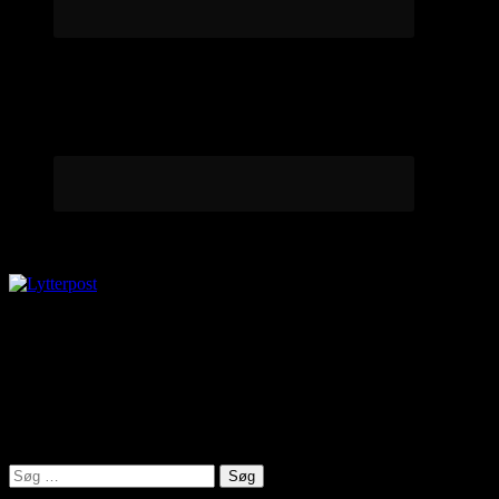
Lytterpost
virkelighed@protonmail.com
Lyden af Jylland
Søg
efter: