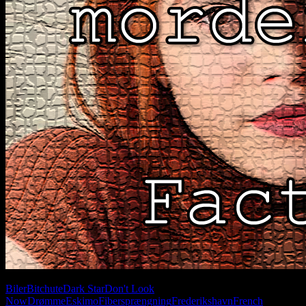
Biler
Bitchute
Dark Star
Don't Look
Now
Drømme
Eskimo
Fibersprængning
Frederikshavn
French