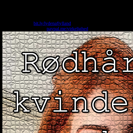
ja, og rødhårede kvinder er livsfarlige. Og masser om
Frederikshavn.
Skriv til os på: virkelighed@protonmail.com
Køb T-shirt her:
bit.ly/lydenafjylland
Giv os alle dine penge:
paypal.me/virkelighed