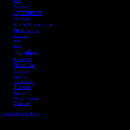
Lidl
Luftgevær
Lytterpost
McDonald's
Mette Frederiksen
Midalderlandsbyen
Pokemon
Politiken
Påske
Randers
Rema 1000
RoboCop
Sexrobotter
Speedway
Tour de France
Twitter
Ukraine
World of Warcraft
Youtube
Drevet af WordPress