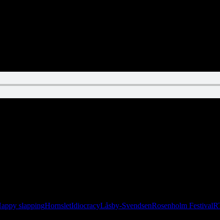
appy slapping
Hornslet
Idiocracy
Låsby-Svendsen
Rosenholm Festival
R