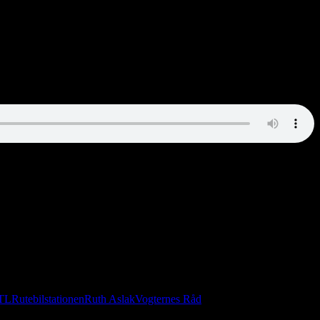
TL
Rutebilstationen
Ruth Aslak
Vogternes Råd