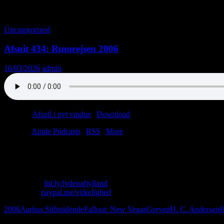
Tag-arkiv: H. C. Andersen
Uncategorized
Afsnit 434: Rumrejsen 2006
16/03/2026
admin
Podcast:
Afspil i nyt vindue
|
Download
(37.4MB)
Tilmeld:
Apple Podcasts
|
RSS
|
More
Kære lytter, følg med os på en rejse gennem tid og sted.
Nej, egentlig bare tid.
Skriv til os: virkelighed@protonmail.com
Køb T-shirt:
bit.ly/lydenafjylland
Giv penge:
paypal.me/virkelighed
2006
Aarhus Stiftstidende
Fallout: New Vegas
Greven
H. C. Andersen
H