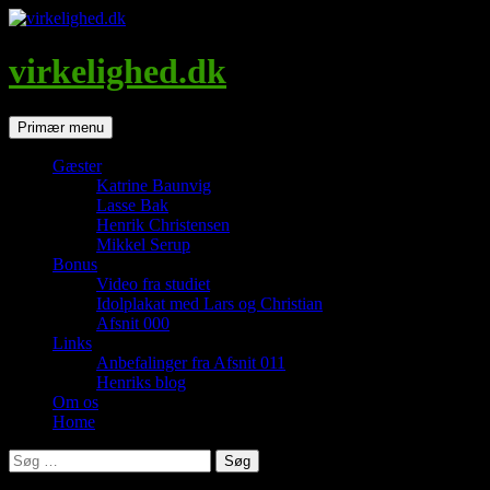
Hop
til
indhold
virkelighed.dk
Søg
Primær menu
Gæster
Katrine Baunvig
Lasse Bak
Henrik Christensen
Mikkel Serup
Bonus
Video fra studiet
Idolplakat med Lars og Christian
Afsnit 000
Links
Anbefalinger fra Afsnit 011
Henriks blog
Om os
Home
Søg
efter: