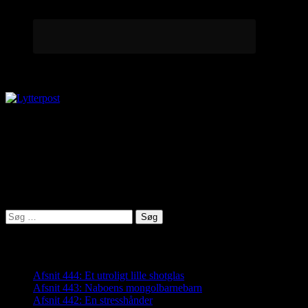
Lytterpost
virkelighed@protonmail.com
Lyden af Jylland
Søg
efter:
Seneste indlæg
Afsnit 444: Et utroligt lille shotglas
Afsnit 443: Naboens mongolbarnebarn
Afsnit 442: En stresshånder