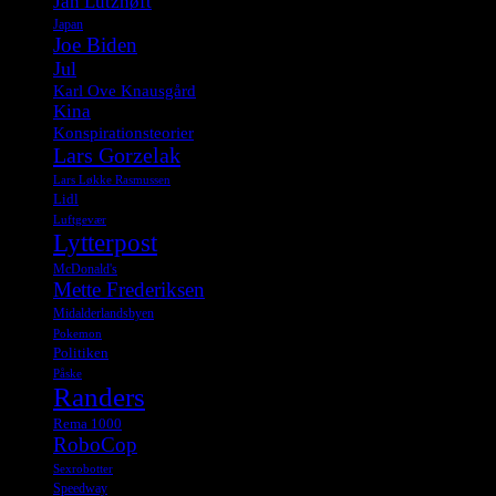
Jan Lützhøft
Japan
Joe Biden
Jul
Karl Ove Knausgård
Kina
Konspirationsteorier
Lars Gorzelak
Lars Løkke Rasmussen
Lidl
Luftgevær
Lytterpost
McDonald's
Mette Frederiksen
Midalderlandsbyen
Pokemon
Politiken
Påske
Randers
Rema 1000
RoboCop
Sexrobotter
Speedway