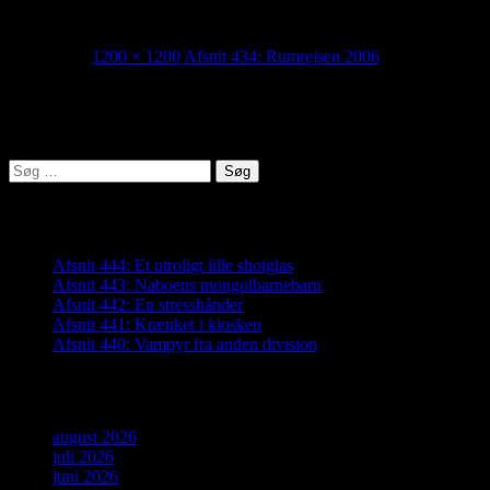
434_thumb
15/03/2026
1200 × 1200
Afsnit 434: Rumrejsen 2006
Lyden af Jylland
Søg
efter:
Seneste indlæg
Afsnit 444: Et utroligt lille shotglas
Afsnit 443: Naboens mongolbarnebarn
Afsnit 442: En stresshånder
Afsnit 441: Krænket i kiosken
Afsnit 440: Vampyr fra anden division
Arkiver
august 2026
juli 2026
juni 2026