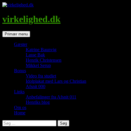
Hop
til
indhold
virkelighed.dk
Søg
Primær menu
Gæster
Katrine Baunvig
Lasse Bak
Henrik Christensen
Mikkel Serup
Bonus
Video fra studiet
Idolplakat med Lars og Christian
Afsnit 000
Links
Anbefalinger fra Afsnit 011
Henriks blog
Om os
Home
Søg
efter: