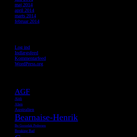
maj 2014
april 2014
marts 2014
februar 2014
Meta
Log ind
Indlægsfeed
Kommentarfeed
WordPress.org
Tags
AGF
Aldi
Alien
Australien
Bearnaise-Henrik
Bo Gorzelak Pedersen
Breaking Bad