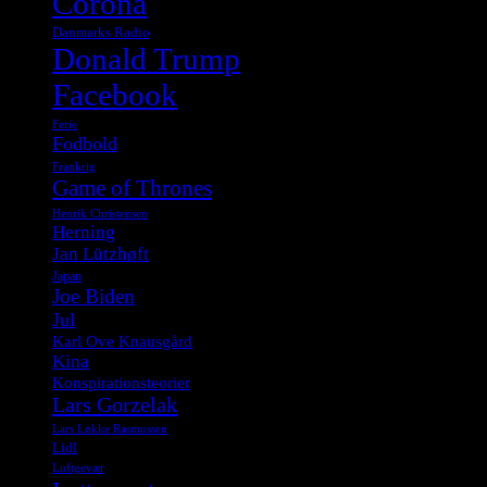
Corona
Danmarks Radio
Donald Trump
Facebook
Ferie
Fodbold
Frankrig
Game of Thrones
Henrik Christensen
Herning
Jan Lützhøft
Japan
Joe Biden
Jul
Karl Ove Knausgård
Kina
Konspirationsteorier
Lars Gorzelak
Lars Løkke Rasmussen
Lidl
Luftgevær