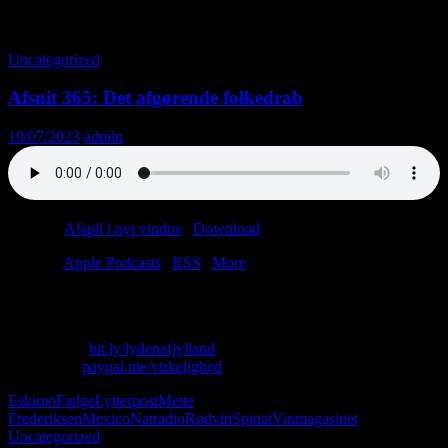
Tag-arkiv: Eskimo
Uncategorized
Afsnit 365: Det afgørende folkedrab
19/07/2023
admin
Podcast:
Afspil i nyt vindue
|
Download
(38.2MB)
Tilmeld:
Apple Podcasts
|
RSS
|
More
Nyt afsnit. Lyt forsigtigt. Tag noter. Brænd noter.
Skriv til os: virkelighed@protonmail.com
Køb T-shirt:
bit.ly/lydenafjylland
Giv penge:
paypal.me/virkelighed
Eskimo
Fælge
Lytterpost
Mette
Frederiksen
Mexico
Natradio
Rødvin
Spinat
Vinmagasinet
Uncategorized