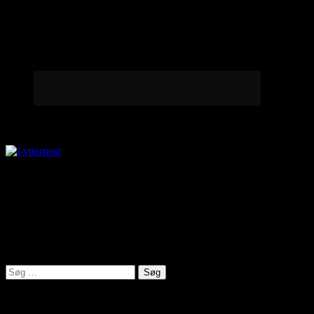
Lytterpost
virkelighed@protonmail.com
Lyden af Jylland
Søg
efter:
Seneste indlæg