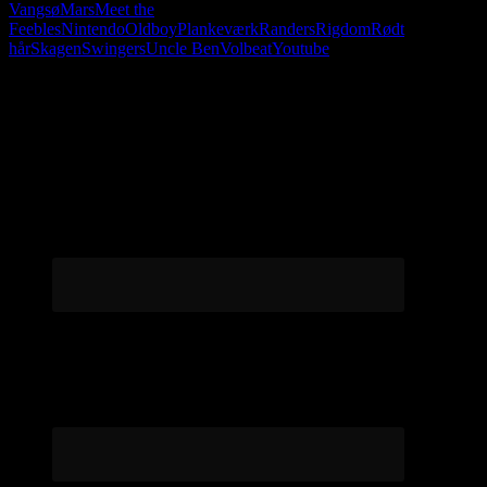
Vangsø
Mars
Meet the
Feebles
Nintendo
Oldboy
Plankeværk
Randers
Rigdom
Rødt
hår
Skagen
Swingers
Uncle Ben
Volbeat
Youtube
Følg os