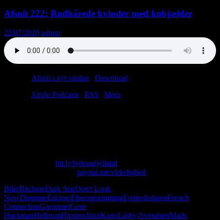
Afsnit 222: Rødhårede kvinder med kobjælder
22/07/2020
admin
Podcast:
Afspil i nyt vindue
|
Download
(47.2MB)
Tilmeld:
Apple Podcasts
|
RSS
|
More
Vi er tilbage med et godt, gammeldags afsnit. Christian får en
fibersprængning, og Anders spotter den eneste hipster i Randers. Åh
ja, og rødhårede kvinder er livsfarlige. Og masser om
Frederikshavn.
Skriv til os på: virkelighed@protonmail.com
Køb T-shirt her:
bit.ly/lydenafjylland
Giv os alle dine penge:
paypal.me/virkelighed
Biler
Bitchute
Dark Star
Don't Look
Now
Drømme
Eskimo
Fibersprængning
Frederikshavn
French
Connection
Gargamel
Gene
Hackman
Hellerup
Hipsters
Inuit
Kano
Låsby-Svendsen
Mads