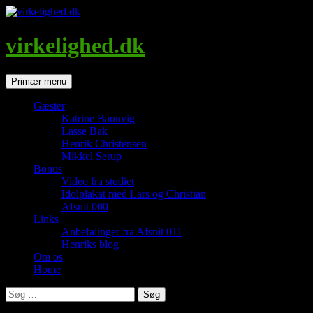
Hop
til
indhold
virkelighed.dk
Søg
Primær menu
Gæster
Katrine Baunvig
Lasse Bak
Henrik Christensen
Mikkel Serup
Bonus
Video fra studiet
Idolplakat med Lars og Christian
Afsnit 000
Links
Anbefalinger fra Afsnit 011
Henriks blog
Om os
Home
Søg
efter: