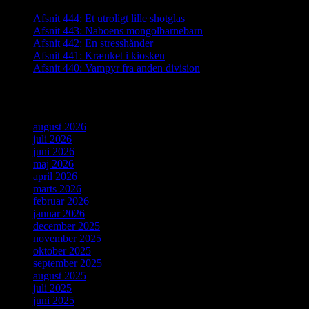
Afsnit 444: Et utroligt lille shotglas
Afsnit 443: Naboens mongolbarnebarn
Afsnit 442: En stresshånder
Afsnit 441: Krænket i kiosken
Afsnit 440: Vampyr fra anden division
Arkiver
august 2026
juli 2026
juni 2026
maj 2026
april 2026
marts 2026
februar 2026
januar 2026
december 2025
november 2025
oktober 2025
september 2025
august 2025
juli 2025
juni 2025