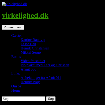
Hop
til
indhold
virkelighed.dk
Søg
Primær menu
Gæster
Katrine Baunvig
Lasse Bak
Henrik Christensen
Mikkel Serup
Bonus
Video fra studiet
Idolplakat med Lars og Christian
Afsnit 000
Links
Anbefalinger fra Afsnit 011
Henriks blog
Om os
Home
Søg
efter: