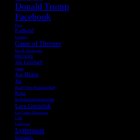
Donald Trump
Facebook
Ferie
Fodbold
Frankrig
Game of Thrones
Henrik Christensen
Herning
Jan Lützhøft
Japan
Joe Biden
Jul
Karl Ove Knausgård
Kina
Konspirationsteorier
Lars Gorzelak
Lars Løkke Rasmussen
Lidl
Luftgevær
Lytterpost
McDonald's