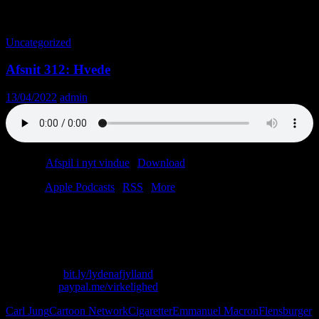
Tag-arkiv: Musik
Uncategorized
Afsnit 312: Hvede
13/04/2022
admin
Podcast:
Afspil i nyt vindue
|
Download
(51.9MB)
Tilmeld:
Apple Podcasts
|
RSS
|
More
“Men på et eller andet tidspunkt, når man så falder i søvn i sin
Gammel Dansk-brandert, så løber båndet jo ud. Eller pladen stopper.
Og så er der ro.”
Skriv til os: virkelighed@protonmail.com
Køb T-shirt:
bit.ly/lydenafjylland
Giv penge:
paypal.me/virkelighed
Carl Jung
Cartoon Network
Cigaretter
Emmanuel Macron
Flensburger