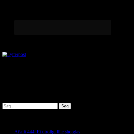
Lytterpost
virkelighed@protonmail.com
Lyden af Jylland
Søg
efter:
Seneste indlæg
Afsnit 444: Et utroligt lille shotglas