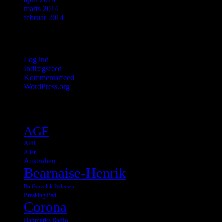
marts 2014
februar 2014
Meta
Log ind
Indlægsfeed
Kommentarfeed
WordPress.org
Tags
AGF
Aldi
Alien
Australien
Bearnaise-Henrik
Bo Gorzelak Pedersen
Breaking Bad
Corona
Danmarks Radio