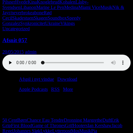
Pilsner
Hvede
Kina
Knoglebrud
Kohalen
Låsby-
Svendsen
Libanon
Marine Le Pen
Medina
Miami Vice
Musik
Nik &
Jay
r/neverbrokeabone
Rød
Cecil
Skadestuen
Skagen
Soundbox
Speedy
Gonzalez
Synkronicitet
Ukraine
Vikings
Uncategorized
Afsnit 057
20/05/2015
admin
Podcast:
Afspil i nyt vindue
|
Download
(30.3MB)
Tilmeld:
Apple Podcasts
|
RSS
|
More
Det er en meget potent 57’er, som ligger i lur bag hybenbusken.
Lars sniffer til ladies i rutebilen, og Christian fortæller en lille rodeo-
vits. Men mangler der ikke en ungdomsreporter? Nej, faktisk ikke.
50 Cent
Børn
Chance Eau Tendre
Dronning Margrethe
Duft
Erik
Grip
First Blood
Game of Thrones
Grif
Hooters
Ian Kershaw
Jacob
Regel
Johannes Sløk
Lykke
Lytterpost
Mos
Musik
Pia