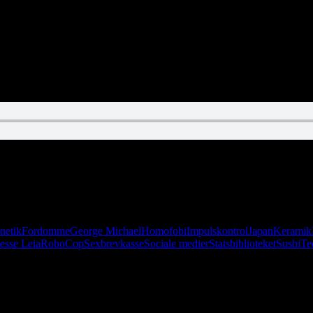
ne fløjlsbukser. Det skal dog på ingen måde afholde os fra at tale om Kr
netik
Fordomme
George Michael
Homofobi
Impulskontrol
Japan
Keramik
sesse Leia
RoboCop
Sexbrevkasse
Sociale medier
Statsbiblioteket
Sushi
Te