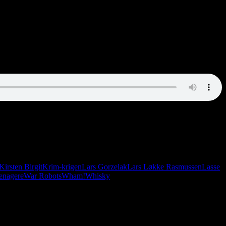
im-krigen og japansk porno.
Kirsten Birgit
Krim-krigen
Lars Gorzelak
Lars Løkke Rasmussen
Lasse
enagere
War Robots
Wham!
Whisky