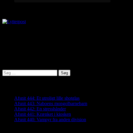
Lytterpost
virkelighed@protonmail.com
Lyden af Jylland
Søg
efter:
Seneste indlæg
Afsnit 444: Et utroligt lille shotglas
Afsnit 443: Naboens mongolbarnebarn
Afsnit 442: En stresshånder
Afsnit 441: Krænket i kiosken
Afsnit 440: Vampyr fra anden division
Arkiver