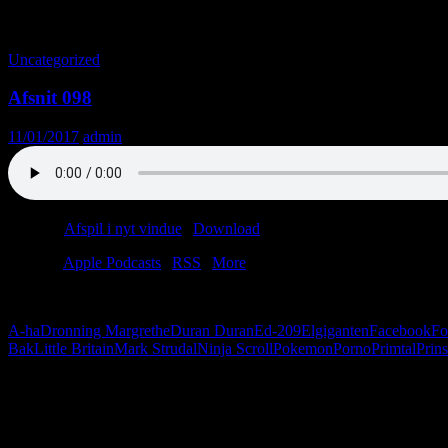
Tag-arkiv: Teenagere
Uncategorized
Afsnit 098
11/01/2017
admin
Podcast:
Afspil i nyt vindue
|
Download
(58.8MB)
Tilmeld:
Apple Podcasts
|
RSS
|
More
2017 starter dårligt. Christian er deprimeret, og Anders er iklædt bru
A-ha
Dronning Margrethe
Duran Duran
Ed-209
Elgiganten
Facebook
Fo
Bak
Little Britain
Mark Strudal
Ninja Scroll
Pokemon
Porno
Primtal
Prin
Følg os