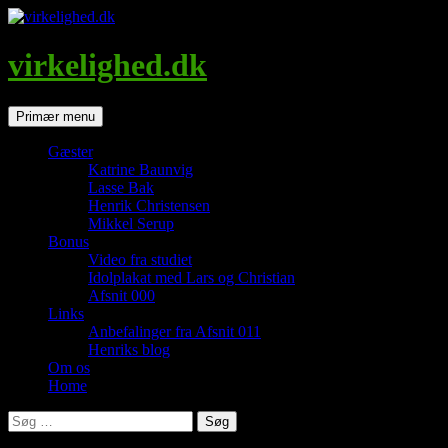
Hop
til
indhold
virkelighed.dk
Søg
Primær menu
Gæster
Katrine Baunvig
Lasse Bak
Henrik Christensen
Mikkel Serup
Bonus
Video fra studiet
Idolplakat med Lars og Christian
Afsnit 000
Links
Anbefalinger fra Afsnit 011
Henriks blog
Om os
Home
Søg
efter: