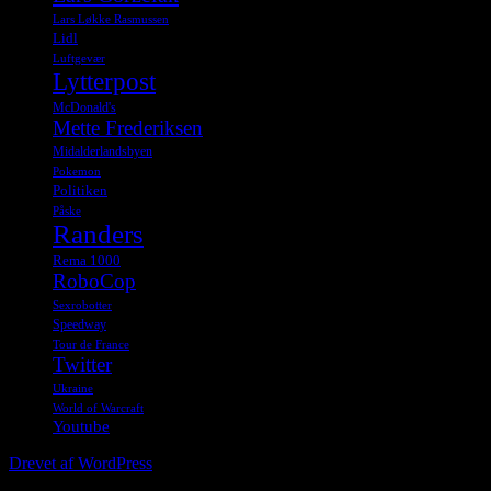
Lars Løkke Rasmussen
Lidl
Luftgevær
Lytterpost
McDonald's
Mette Frederiksen
Midalderlandsbyen
Pokemon
Politiken
Påske
Randers
Rema 1000
RoboCop
Sexrobotter
Speedway
Tour de France
Twitter
Ukraine
World of Warcraft
Youtube
Drevet af WordPress