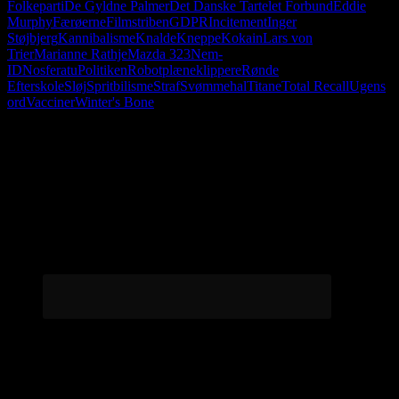
Folkeparti
De Gyldne Palmer
Det Danske Tartelet Forbund
Eddie
Murphy
Færøerne
Filmstriben
GDPR
Incitement
Inger
Støjbjerg
Kannibalisme
Knalde
Kneppe
Kokain
Lars von
Trier
Marianne Rathje
Mazda 323
Nem-
ID
Nosferatu
Politiken
Robotplæneklippere
Rønde
Efterskole
Sløj
Spritbilisme
Straf
Svømmehal
Titane
Total Recall
Ugens
ord
Vacciner
Winter's Bone
Følg os