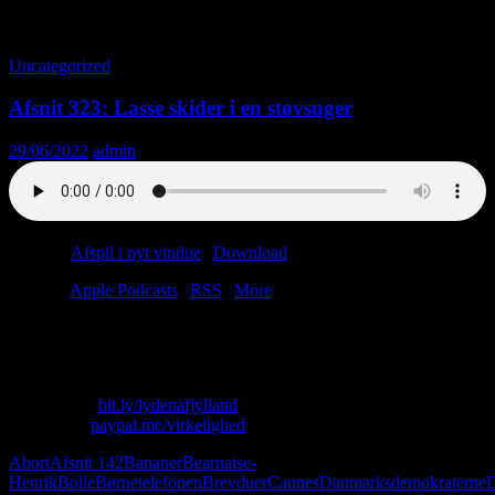
Tag-arkiv: Knalde
Uncategorized
Afsnit 323: Lasse skider i en støvsuger
29/06/2022
admin
Podcast:
Afspil i nyt vindue
|
Download
(48.3MB)
Tilmeld:
Apple Podcasts
|
RSS
|
More
“The winner takes it all,” sang ABBA back in the day. Rimelig nemt
at synge, når man ikke har kneppet sin tvillingebror på VHS.
Skriv til os: virkelighed@protonmail.com
Køb T-shirt:
bit.ly/lydenafjylland
Giv penge:
paypal.me/virkelighed
Abort
Afsnit 142
Bananer
Bearnaise-
Henrik
Bolle
Børnetelefonen
Brevduer
Cannes
Danmarksdemokraterne