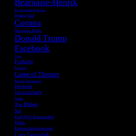
Bearnaise-Henrik
Bo Gorzelak Pedersen
Breaking Bad
Corona
Danmarks Radio
Donald Trump
Facebook
Ferie
Fodbold
Frankrig
Game of Thrones
Henrik Christensen
Herning
Jan Lützhøft
Japan
Joe Biden
Jul
Karl Ove Knausgård
Kina
Konspirationsteorier
Lars Gorzelak