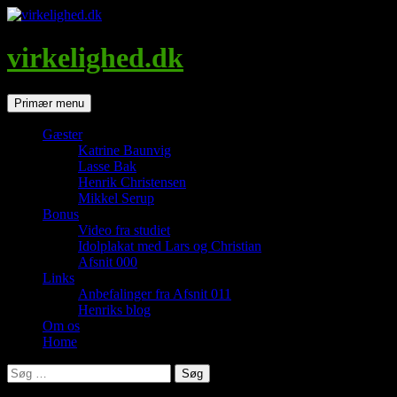
Hop
til
indhold
virkelighed.dk
Søg
Primær menu
Gæster
Katrine Baunvig
Lasse Bak
Henrik Christensen
Mikkel Serup
Bonus
Video fra studiet
Idolplakat med Lars og Christian
Afsnit 000
Links
Anbefalinger fra Afsnit 011
Henriks blog
Om os
Home
Søg
efter: