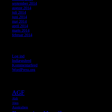
september 2014
august 2014
juli 2014
juni 2014
maj 2014
april 2014
marts 2014
februar 2014
Meta
Log ind
Indlægsfeed
Kommentarfeed
WordPress.org
Tags
AGF
Aldi
Alien
Australien