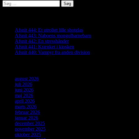
Søg
efter:
Seneste indlæg
Afsnit 444: Et utroligt lille shotglas
Afsnit 443: Naboens mongolbarnebarn
Afsnit 442: En stresshånder
Afsnit 441: Krænket i kiosken
Afsnit 440: Vampyr fra anden division
Arkiver
august 2026
juli 2026
juni 2026
maj 2026
april 2026
marts 2026
februar 2026
januar 2026
december 2025
november 2025
oktober 2025