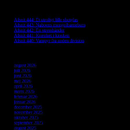
Seneste indlæg
Afsnit 444: Et utroligt lille shotglas
Afsnit 443: Naboens mongolbarnebarn
Afsnit 442: En stresshånder
Afsnit 441: Krænket i kiosken
Afsnit 440: Vampyr fra anden division
Arkiver
august 2026
juli 2026
juni 2026
maj 2026
april 2026
marts 2026
februar 2026
januar 2026
december 2025
november 2025
oktober 2025
september 2025
august 2025