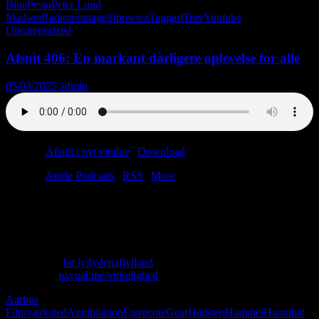
Blue
Pesto
Peter Lund
Madsen
Radiomontage
Sipowicz
Taggart
Trav
Youtube
Uncategorized
Afsnit 406: En markant dårligere oplevelse for alle
05/03/2025
admin
Podcast:
Afspil i nyt vindue
|
Download
(46.2MB)
Tilmeld:
Apple Podcasts
|
RSS
|
More
Hvor blev hipsterne af?
Hvem siger nej tak til marv?
Hvor meget larmer Mongoliet?
Skriv til os: virkelighed@protonmail.com
Køb T-shirt:
bit.ly/lydenafjylland
Giv penge:
paypal.me/virkelighed
Aarhus
Filmværksted
Annihilation
Entrecote
Gear
Hadsten
Hammel
Hannibal