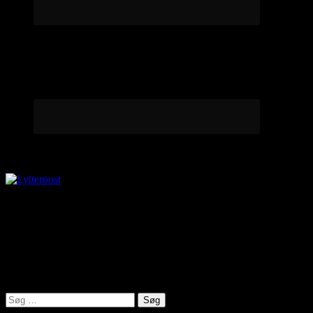
Lytterpost
virkelighed@protonmail.com
Lyden af Jylland
Søg
efter: