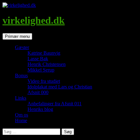
Hop
til
indhold
virkelighed.dk
Søg
Primær menu
Gæster
Katrine Baunvig
Lasse Bak
Henrik Christensen
Mikkel Serup
Bonus
Video fra studiet
Idolplakat med Lars og Christian
Afsnit 000
Links
Anbefalinger fra Afsnit 011
Henriks blog
Om os
Home
Søg
efter: