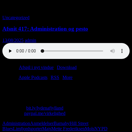
Tag-arkiv: Limfjordsporter
Uncategorized
Afsnit 417: Administration og pesto
13/08/2025
admin
Podcast:
Afspil i nyt vindue
|
Download
(31.4MB)
Tilmeld:
Apple Podcasts
|
RSS
|
More
Vi rammes af strømafbrydelse, Limfjordsporter og depression.
I nævnte rækkefølge.
Skriv til os: virkelighed@protonmail.com
Køb T-shirt:
bit.ly/lydenafjylland
Giv penge:
paypal.me/virkelighed
Administration
Anmeldelser
Barnaby
Hill Street
Blues
Limfjordsporter
Majs
Mette Frederiksen
Mols
NYPD