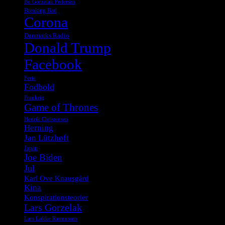
Bo Gorzelak Pedersen
Breaking Bad
Corona
Danmarks Radio
Donald Trump
Facebook
Ferie
Fodbold
Frankrig
Game of Thrones
Henrik Christensen
Herning
Jan Lützhøft
Japan
Joe Biden
Jul
Karl Ove Knausgård
Kina
Konspirationsteorier
Lars Gorzelak
Lars Løkke Rasmussen