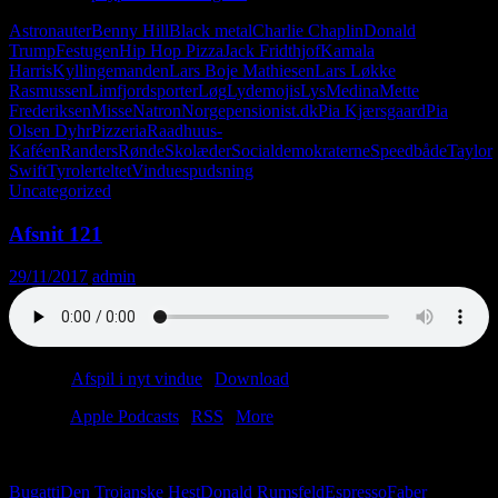
Astronauter
Benny Hill
Black metal
Charlie Chaplin
Donald
Trump
Festugen
Hip Hop Pizza
Jack Fridthjof
Kamala
Harris
Kyllingemanden
Lars Boje Mathiesen
Lars Løkke
Rasmussen
Limfjordsporter
Løg
Lydemojis
Lys
Medina
Mette
Frederiksen
Misse
Natron
Norge
pensionist.dk
Pia Kjærsgaard
Pia
Olsen Dyhr
Pizzeria
Raadhuus-
Kaféen
Randers
Rønde
Skolæder
Socialdemokraterne
Speedbåde
Taylor
Swift
Tyrolerteltet
Vinduespudsning
Uncategorized
Afsnit 121
29/11/2017
admin
Podcast:
Afspil i nyt vindue
|
Download
(55.6MB)
Tilmeld:
Apple Podcasts
|
RSS
|
More
Fra alle os til alle jer: et festligt afsnit om gaver.
Bugatti
Den Trojanske Hest
Donald Rumsfeld
Espresso
Faber