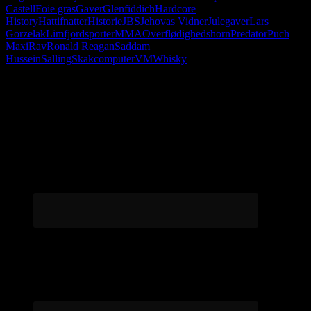
Castell
Foie gras
Gaver
Glenfiddich
Hardcore
History
Hattifnatter
Historie
JBS
Jehovas Vidner
Julegaver
Lars
Gorzelak
Limfjordsporter
MMA
Overflødighedshorn
Predator
Puch
Maxi
Rav
Ronald Reagan
Saddam
Hussein
Salling
Skakcomputer
VM
Whisky
Følg os