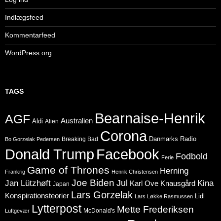
Indlægsfeed
Kommentarfeed
WordPress.org
TAGS
Bearnaise-Henrik
AGF
Australien
Aldi
Alien
Corona
Danmarks Radio
Breaking Bad
Bo Gorzelak Pedersen
Donald Trump
Facebook
Fodbold
Ferie
Game of Thrones
Herning
Frankrig
Henrik Christensen
Joe Biden
Jul
Jan Lützhøft
Kina
Karl Ove Knausgård
Japan
Lars Gorzelak
Konspirationsteorier
Lidl
Lars Løkke Rasmussen
Lytterpost
Mette Frederiksen
McDonald's
Luftgevær