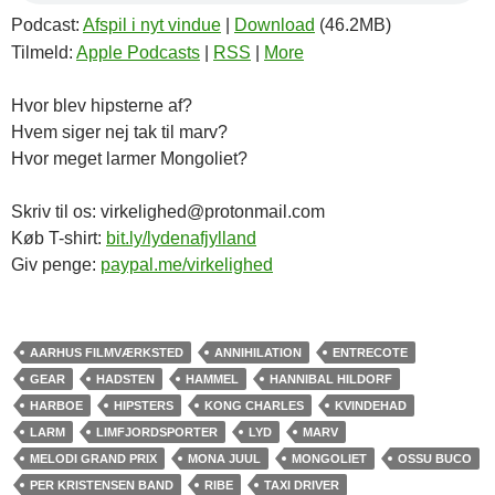
Podcast:
Afspil i nyt vindue
|
Download
(46.2MB)
Tilmeld:
Apple Podcasts
|
RSS
|
More
Hvor blev hipsterne af?
Hvem siger nej tak til marv?
Hvor meget larmer Mongoliet?
Skriv til os: virkelighed@protonmail.com
Køb T-shirt:
bit.ly/lydenafjylland
Giv penge:
paypal.me/virkelighed
AARHUS FILMVÆRKSTED
ANNIHILATION
ENTRECOTE
GEAR
HADSTEN
HAMMEL
HANNIBAL HILDORF
HARBOE
HIPSTERS
KONG CHARLES
KVINDEHAD
LARM
LIMFJORDSPORTER
LYD
MARV
MELODI GRAND PRIX
MONA JUUL
MONGOLIET
OSSU BUCO
PER KRISTENSEN BAND
RIBE
TAXI DRIVER