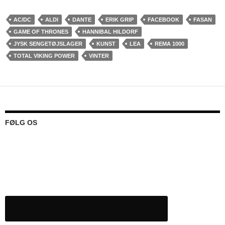
AC/DC
ALDI
DANTE
ERIK GRIP
FACEBOOK
FASAN
GAME OF THRONES
HANNIBAL HILDORF
JYSK SENGETØJSLAGER
KUNST
LEA
REMA 1000
TOTAL VIKING POWER
VINTER
FØLG OS