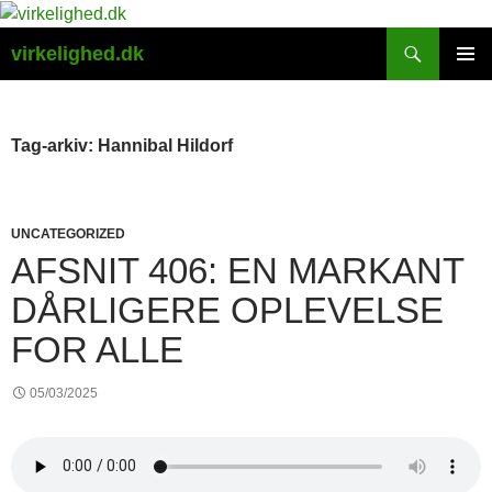
Hop
til
Søg
virkelighed.dk
indhold
PRIMÆ
MENU
Tag-arkiv: Hannibal Hildorf
UNCATEGORIZED
AFSNIT 406: EN MARKANT
DÅRLIGERE OPLEVELSE
FOR ALLE
05/03/2025