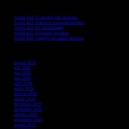
Seneste indlæg
Afsnit 444: Et utroligt lille shotglas
Afsnit 443: Naboens mongolbarnebarn
Afsnit 442: En stresshånder
Afsnit 441: Krænket i kiosken
Afsnit 440: Vampyr fra anden division
Arkiver
august 2026
juli 2026
juni 2026
maj 2026
april 2026
marts 2026
februar 2026
januar 2026
december 2025
november 2025
oktober 2025
september 2025
august 2025