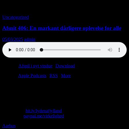
Tag-arkiv: Kvindehad
Uncategorized
Afsnit 406: En markant dårligere oplevelse for alle
05/03/2025
admin
Podcast:
Afspil i nyt vindue
|
Download
(46.2MB)
Tilmeld:
Apple Podcasts
|
RSS
|
More
Hvor blev hipsterne af?
Hvem siger nej tak til marv?
Hvor meget larmer Mongoliet?
Skriv til os: virkelighed@protonmail.com
Køb T-shirt:
bit.ly/lydenafjylland
Giv penge:
paypal.me/virkelighed
Aarhus