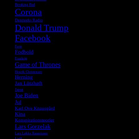
Breaking Bad
Corona
Danmarks Radio
Donald Trump
Facebook
Ferie
Fodbold
Frankrig
Game of Thrones
Henrik Christensen
Herning
Jan Lützhøft
Japan
Joe Biden
Jul
Karl Ove Knausgård
Kina
Konspirationsteorier
Lars Gorzelak
Lars Løkke Rasmussen
Lidl