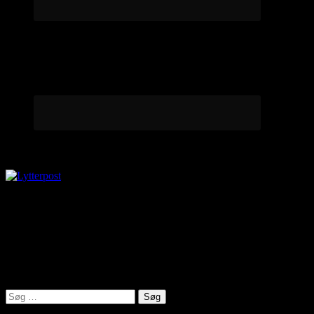
Lytterpost
virkelighed@protonmail.com
Lyden af Jylland
Søg
efter: