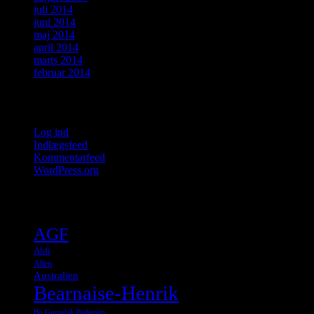
juli 2014
juni 2014
maj 2014
april 2014
marts 2014
februar 2014
Meta
Log ind
Indlægsfeed
Kommentarfeed
WordPress.org
Tags
AGF
Aldi
Alien
Australien
Bearnaise-Henrik
Bo Gorzelak Pedersen