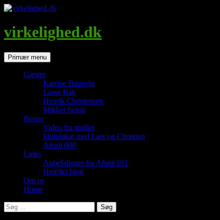
Hop
til
indhold
virkelighed.dk
Søg
Primær menu
Gæster
Katrine Baunvig
Lasse Bak
Henrik Christensen
Mikkel Serup
Bonus
Video fra studiet
Idolplakat med Lars og Christian
Afsnit 000
Links
Anbefalinger fra Afsnit 011
Henriks blog
Om os
Home
Søg
efter: