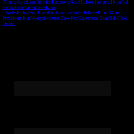
Filmværksted
Annihilation
Entrecote
Gear
Hadsten
Hammel
Hannibal
Hildorf
Harboe
Hipsters
Kong
Charles
Kvindehad
Larm
Limfjordsporter
Lyd
Marv
Melodi Grand
Prix
Mona Juul
Mongoliet
Ossu Buco
Per Kristensen Band
Ribe
Taxi
Driver
Følg os