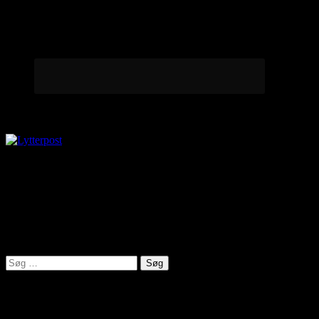
Lytterpost
virkelighed@protonmail.com
Lyden af Jylland
Søg
efter:
Seneste indlæg