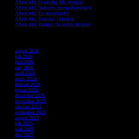
Afsnit 444: Et utroligt lille shotglas
Afsnit 443: Naboens mongolbarnebarn
Afsnit 442: En stresshånder
Afsnit 441: Krænket i kiosken
Afsnit 440: Vampyr fra anden division
Arkiver
august 2026
juli 2026
juni 2026
maj 2026
april 2026
marts 2026
februar 2026
januar 2026
december 2025
november 2025
oktober 2025
september 2025
august 2025
juli 2025
juni 2025
maj 2025