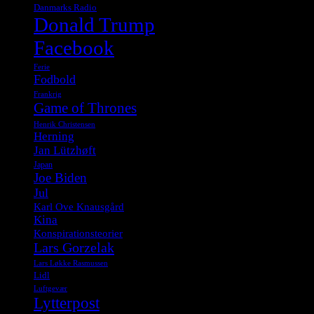
Danmarks Radio
Donald Trump
Facebook
Ferie
Fodbold
Frankrig
Game of Thrones
Henrik Christensen
Herning
Jan Lützhøft
Japan
Joe Biden
Jul
Karl Ove Knausgård
Kina
Konspirationsteorier
Lars Gorzelak
Lars Løkke Rasmussen
Lidl
Luftgevær
Lytterpost