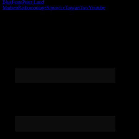
Blue
Pesto
Peter Lund
Madsen
Radiomontage
Sipowicz
Taggart
Trav
Youtube
Følg os