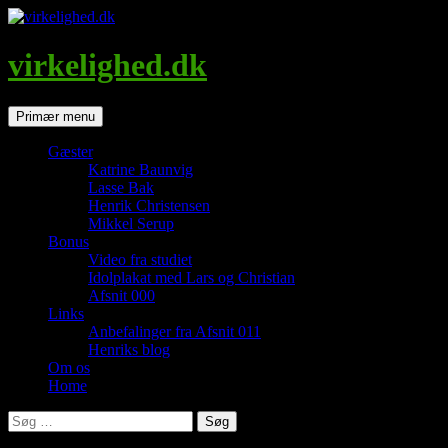
Hop
til
indhold
virkelighed.dk
Søg
Primær menu
Gæster
Katrine Baunvig
Lasse Bak
Henrik Christensen
Mikkel Serup
Bonus
Video fra studiet
Idolplakat med Lars og Christian
Afsnit 000
Links
Anbefalinger fra Afsnit 011
Henriks blog
Om os
Home
Søg
efter: