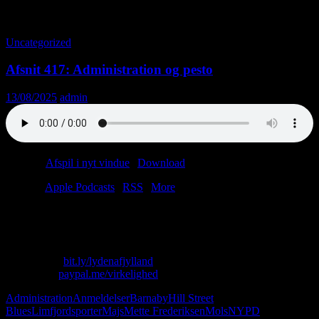
Tag-arkiv: Hill Street Blues
Uncategorized
Afsnit 417: Administration og pesto
13/08/2025
admin
Podcast:
Afspil i nyt vindue
|
Download
(31.4MB)
Tilmeld:
Apple Podcasts
|
RSS
|
More
Vi rammes af strømafbrydelse, Limfjordsporter og depression.
I nævnte rækkefølge.
Skriv til os: virkelighed@protonmail.com
Køb T-shirt:
bit.ly/lydenafjylland
Giv penge:
paypal.me/virkelighed
Administration
Anmeldelser
Barnaby
Hill Street
Blues
Limfjordsporter
Majs
Mette Frederiksen
Mols
NYPD