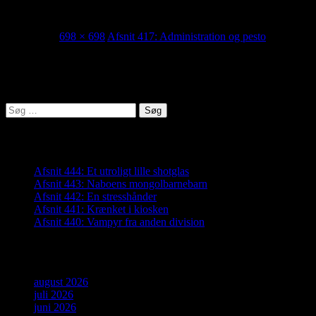
417_thumb
12/08/2025
698 × 698
Afsnit 417: Administration og pesto
Lyden af Jylland
Søg
efter:
Seneste indlæg
Afsnit 444: Et utroligt lille shotglas
Afsnit 443: Naboens mongolbarnebarn
Afsnit 442: En stresshånder
Afsnit 441: Krænket i kiosken
Afsnit 440: Vampyr fra anden division
Arkiver
august 2026
juli 2026
juni 2026