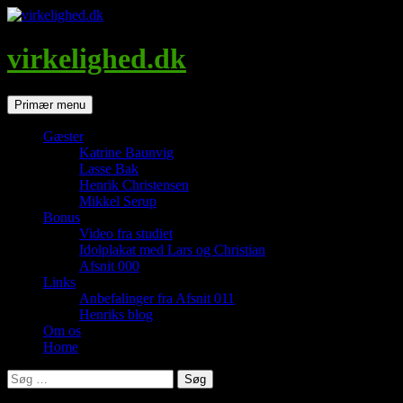
Hop
til
indhold
virkelighed.dk
Søg
Primær menu
Gæster
Katrine Baunvig
Lasse Bak
Henrik Christensen
Mikkel Serup
Bonus
Video fra studiet
Idolplakat med Lars og Christian
Afsnit 000
Links
Anbefalinger fra Afsnit 011
Henriks blog
Om os
Home
Søg
efter: