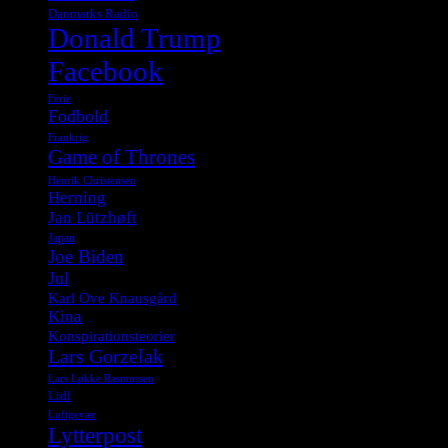
Danmarks Radio
Donald Trump
Facebook
Ferie
Fodbold
Frankrig
Game of Thrones
Henrik Christensen
Herning
Jan Lützhøft
Japan
Joe Biden
Jul
Karl Ove Knausgård
Kina
Konspirationsteorier
Lars Gorzelak
Lars Løkke Rasmussen
Lidl
Luftgevær
Lytterpost