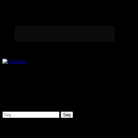
Lytterpost
virkelighed@protonmail.com
Lyden af Jylland
Søg
efter:
Seneste indlæg