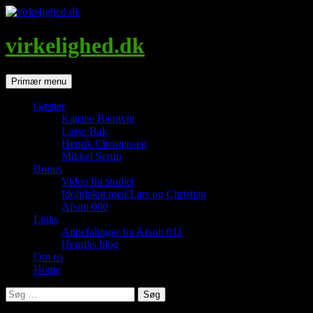
Hop
til
indhold
virkelighed.dk
Søg
Primær menu
Gæster
Katrine Baunvig
Lasse Bak
Henrik Christensen
Mikkel Serup
Bonus
Video fra studiet
Idolplakat med Lars og Christian
Afsnit 000
Links
Anbefalinger fra Afsnit 011
Henriks blog
Om os
Home
Søg
efter: