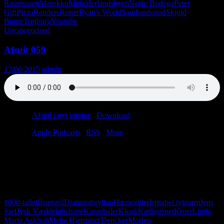
Rasmussen
Marokko
Midalderlandsbyen
Nørre Bodega
Peter
Gift
Pizza
Randers
Rotter
Ryan's World
Samfundssind
Skjold
Burne
Trøjborg
Youtube
Uncategorized
Afsnit 059
17/06/2015
admin
Podcast:
Afspil i nyt vindue
|
Download
(29.6MB)
Tilmeld:
Apple Podcasts
|
RSS
|
More
Vi er tilbage foran mikrofonen… denne gang uden tekniske uheld
og kloakstank. Lars har været på skjorteindkøb og til
diamantbryllup, mens Christian har været på galopbanen og
Politikens hjemmeside. Nye indslag i denne uge: Kødhjørnet og
Spørgehjørnet. Velkommen til.
1800-tallet
Brætspil
Diamantbryllup
Hæmorider
Irritabel tyktarm
Jens
Joel
Jysk Væddeløbsbane
Kannibaler
Kloak
Kødhjørnet
Kroer
Linda
Maria Askholt
Mette Hjermind Dencker
Morten