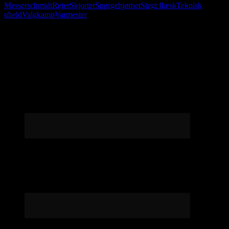
Messerschmidt
Rejer
Skjorter
Spørgehjørnet
Stegt flæsk
Teknisk
uheld
Valgkamp
Varmester
Følg os