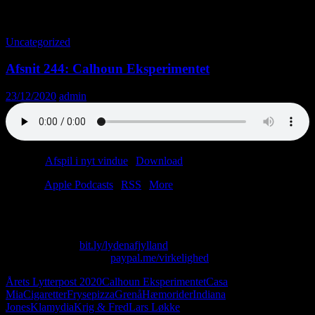
Tag-arkiv: Hæmorider
Uncategorized
Afsnit 244: Calhoun Eksperimentet
23/12/2020
admin
Podcast:
Afspil i nyt vindue
|
Download
(51.2MB)
Tilmeld:
Apple Podcasts
|
RSS
|
More
“Jeg tror, det er ti år siden, jeg først så en unboxing video.”
Skriv til os på: virkelighed@protonmail.com
Køb T-shirt her:
bit.ly/lydenafjylland
Giv os alle dine penge:
paypal.me/virkelighed
Årets Lytterpost 2020
Calhoun Eksperimentet
Casa
Mia
Cigaretter
Frysepizza
Grenå
Hæmorider
Indiana
Jones
Klamydia
Krig & Fred
Lars Løkke