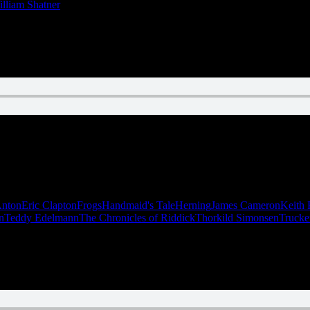
lliam Shatner
fra 2017, og så quizzer vi med “Alt for damerne”.
Anton
Eric Clapton
Frogs
Handmaid's Tale
Herning
James Cameron
Keith 
n
Teddy Edelmann
The Chronicles of Riddick
Thorkild Simonsen
Trucke