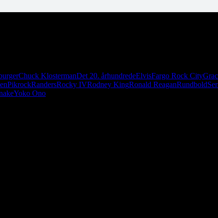
sure. Historisk faktum. I dette afsnit gennemgår vi samtlige aspekter 
burger
Chuck Klosterman
Det 20. århundrede
Elvis
Fargo Rock City
Grac
len
Pikrock
Randers
Rocky IV
Rodney King
Ronald Reagan
Rundbold
Ser
nake
Yoko Ono