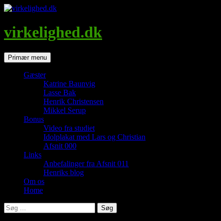
Hop
til
indhold
virkelighed.dk
Søg
Primær menu
Gæster
Katrine Baunvig
Lasse Bak
Henrik Christensen
Mikkel Serup
Bonus
Video fra studiet
Idolplakat med Lars og Christian
Afsnit 000
Links
Anbefalinger fra Afsnit 011
Henriks blog
Om os
Home
Søg
efter: