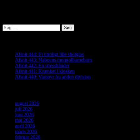
Lyden af Jylland
Søg
efter:
Seneste indlæg
Afsnit 444: Et utroligt lille shotglas
Afsnit 443: Naboens mongolbarnebarn
Afsnit 442: En stresshånder
Afsnit 441: Krænket i kiosken
Afsnit 440: Vampyr fra anden division
Arkiver
august 2026
juli 2026
juni 2026
maj 2026
april 2026
marts 2026
februar 2026