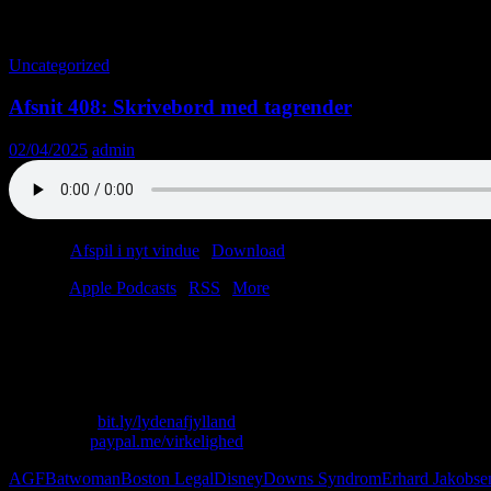
Tag-arkiv: Superman
Uncategorized
Afsnit 408: Skrivebord med tagrender
02/04/2025
admin
Podcast:
Afspil i nyt vindue
|
Download
(48.2MB)
Tilmeld:
Apple Podcasts
|
RSS
|
More
Hvad sker der, når en kentaur knepper en havfrue?
Hvorfor får Supermans kollegaer brystkræft?
Hvem gasser egern i sin fritid?
Skriv til os: virkelighed@protonmail.com
Køb T-shirt:
bit.ly/lydenafjylland
Giv penge:
paypal.me/virkelighed
AGF
Batwoman
Boston Legal
Disney
Downs Syndrom
Erhard Jakobse