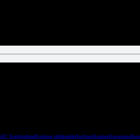
n
FC Nordsjælland
Forloren skildpadde
Havfruer
Kaniner
Kænguruer
Ken