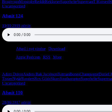
Brugtvogn
Mongoler
Reddit
Reklamer
Superhelte
Superman
T Hansen
Wi
Uncategorized
Afsnit 124
10/01/2018
admin
Podcast:
Afspil i nyt vindue
|
Download
(61.1MB)
Tilmeld:
Apple Podcasts
|
RSS
|
More
I årets første afsnit ringer vi til Herning, kårer det bedste lytterpost 
Adam Driver
Anders Bak Jacobsen
Batman
Bones
Champagne
Daniel 
Tissier
Nytår
Randers
Rex Gildo
Skam
Southampton
Superhelte
Superma
Uncategorized
Afsnit 110
28/06/2017
admin