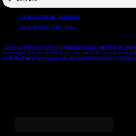
Podcast:
Afspil i nyt vindue
|
Download
(73.9MB)
Tilmeld:
Apple Podcasts
|
RSS
|
More
Halvdelen af alle Mötley Crüe-sange handler om Margaret Thatchers fri
"Heart of Darkness"
Aarhus Halvmarathon
Årtier
Beatles
Bikini
Cheese
Heart
Legoland
Mandeklub
Margaret Thatcher
NASA
Nobelprisen
P-pil
Godfather
Titanic
Tommygun
Vietnamkrigen
Weimar
White Lion
Whites
Følg os