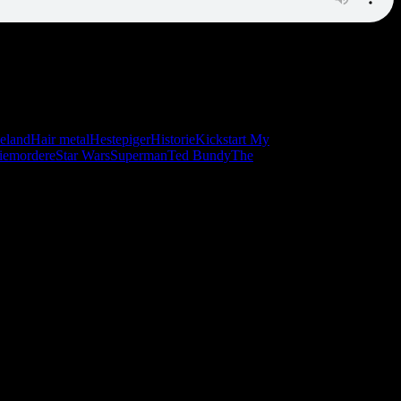
ved det 20. århundrede.
eland
Hair metal
Hestepiger
Historie
Kickstart My
iemordere
Star Wars
Superman
Ted Bundy
The