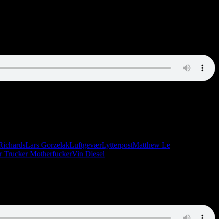
Richards
Lars Gorzelak
Luftgevær
Lytterpost
Matthew Le
r Trucker Motherfucker
Vin Diesel