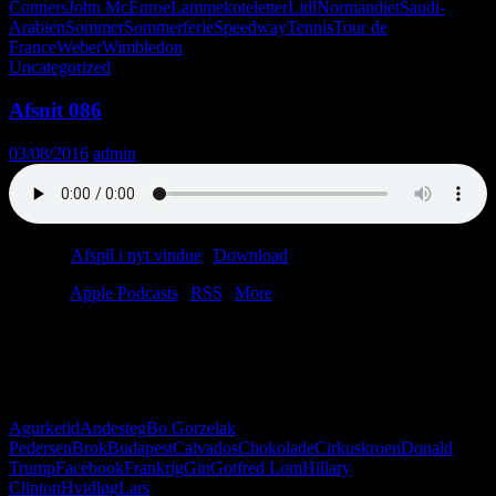
Conners
John McEnroe
Lammekoteletter
Lidl
Normandiet
Saudi-
Arabien
Sommer
Sommerferie
Speedway
Tennis
Tour de
France
Weber
Wimbledon
Uncategorized
Afsnit 086
03/08/2016
admin
Podcast:
Afspil i nyt vindue
|
Download
(34.2MB)
Tilmeld:
Apple Podcasts
|
RSS
|
More
Christian har været på Cirkuskroen. Det har Anders ikke. Christian
har spillet Pokemon. Det har Anders ikke. Til gengæld ved Anders,
hvordan man udtaler “calvados”. Det gør Christian ikke.
Velkommen til hverdagen. Velkommen til virkeligheden.
Agurketid
Andesteg
Bo Gorzelak
Pedersen
Brok
Budapest
Calvados
Chokolade
Cirkuskroen
Donald
Trump
Facebook
Frankrig
Gin
Gotfred Lom
Hillary
Clinton
Hvidløg
Lars