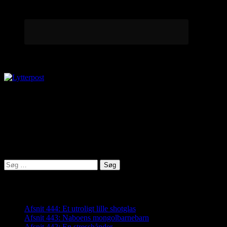
Lytterpost
virkelighed@protonmail.com
Lyden af Jylland
Søg
efter:
Seneste indlæg
Afsnit 444: Et utroligt lille shotglas
Afsnit 443: Naboens mongolbarnebarn
Afsnit 442: En stresshånder