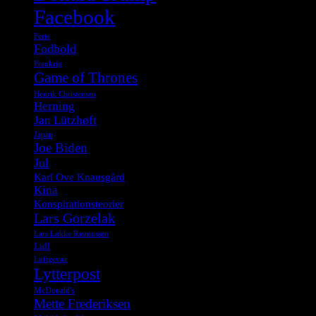
Facebook
Ferie
Fodbold
Frankrig
Game of Thrones
Henrik Christensen
Herning
Jan Lützhøft
Japan
Joe Biden
Jul
Karl Ove Knausgård
Kina
Konspirationsteorier
Lars Gorzelak
Lars Løkke Rasmussen
Lidl
Luftgevær
Lytterpost
McDonald's
Mette Frederiksen