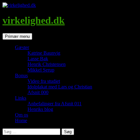
Hop
til
indhold
virkelighed.dk
Søg
Primær menu
Gæster
Katrine Baunvig
Lasse Bak
Henrik Christensen
Mikkel Serup
Bonus
Video fra studiet
Idolplakat med Lars og Christian
Afsnit 000
Links
Anbefalinger fra Afsnit 011
Henriks blog
Om os
Home
Søg
efter: