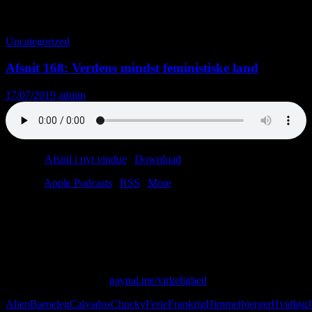
Tag-arkiv: Hvidløg
Uncategorized
Afsnit 168: Verdens mindst feministiske land
17/07/2019
admin
Podcast:
Afspil i nyt vindue
|
Download
(29.9MB)
Tilmeld:
Apple Podcasts
|
RSS
|
More
I dette liflige sommerafsnit taler vi om John McEnroe’s behov for at
mærke folkets had. Som en ekstra bonus til alle krydderi-aficionados
dufter vi til to forskellige krydderiblandinger. Visse folk vil hævde,
at det er dårlig radio at tale om dufte. Måske har de ret.
Skriv til os på: virkelighed@protonmail.com
Giv os alle dine penge:
paypal.me/virkelighed
Alien
Barneleg
Calvados
Chucky
Ferie
Frankrig
Himmelbjerget
Hvidløg