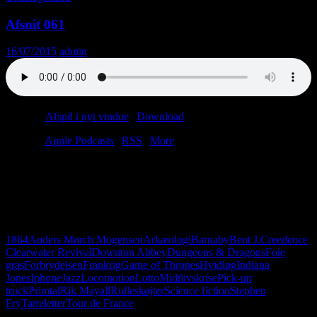
Afsnit 061
16/07/2015
admin
Podcast:
Afspil i nyt vindue
|
Download
(27.4MB)
Tilmeld:
Apple Podcasts
|
RSS
|
More
Lars er på ferie, så Christian må indkalde en vikar. Han hedder
Anders. Sikke et navn! Man kan sige meget om dagens vikar. Han
er handicapmedhjælper; han bor i Thorsager, og han kan lide
Creedence Clearwater Revival. Vigtigst af alt: Anders har taget foie
gras med. Det smager godt.
1864
Anders Mørch Mogensen
Arkæologi
Barnaby
Bent J.
Creedence
Clearwater Revival
Downton Abbey
Dungeons & Dragons
Foie
gras
Forbrydelsen
Frankrig
Game of Thrones
Hvidløg
Indiana
Jones
Iphone
Jazz
Locomotion
Lotto
Midtlivskrise
Pick-up
truck
Primtal
Rik Mayall
Rulleskøjter
Science fiction
Stephen
Fry
Tarteletter
Tour de France