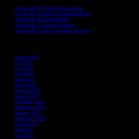
Afsnit 444: Et utroligt lille shotglas
Afsnit 443: Naboens mongolbarnebarn
Afsnit 442: En stresshånder
Afsnit 441: Krænket i kiosken
Afsnit 440: Vampyr fra anden division
Arkiver
august 2026
juli 2026
juni 2026
maj 2026
april 2026
marts 2026
februar 2026
januar 2026
december 2025
november 2025
oktober 2025
september 2025
august 2025
juli 2025
juni 2025