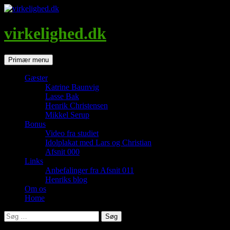
Hop
til
indhold
virkelighed.dk
Søg
Primær menu
Gæster
Katrine Baunvig
Lasse Bak
Henrik Christensen
Mikkel Serup
Bonus
Video fra studiet
Idolplakat med Lars og Christian
Afsnit 000
Links
Anbefalinger fra Afsnit 011
Henriks blog
Om os
Home
Søg
efter: