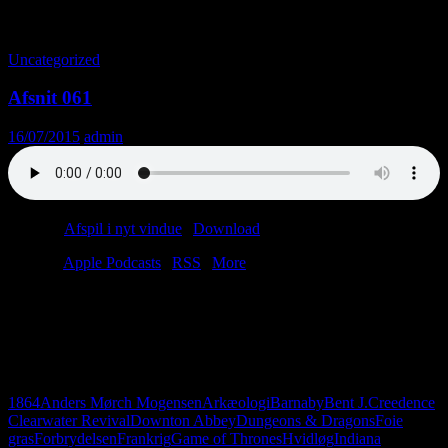
Tag-arkiv: Forbrydelsen
Uncategorized
Afsnit 061
16/07/2015
admin
Podcast:
Afspil i nyt vindue
|
Download
(27.4MB)
Tilmeld:
Apple Podcasts
|
RSS
|
More
Lars er på ferie, så Christian må indkalde en vikar. Han hedder
Anders. Sikke et navn! Man kan sige meget om dagens vikar. Han
er handicapmedhjælper; han bor i Thorsager, og han kan lide
Creedence Clearwater Revival. Vigtigst af alt: Anders har taget foie
gras med. Det smager godt.
1864
Anders Mørch Mogensen
Arkæologi
Barnaby
Bent J.
Creedence
Clearwater Revival
Downton Abbey
Dungeons & Dragons
Foie
gras
Forbrydelsen
Frankrig
Game of Thrones
Hvidløg
Indiana