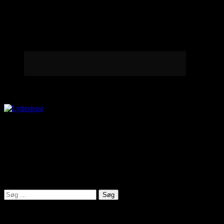
Lytterpost
virkelighed@protonmail.com
Lyden af Jylland
Søg
efter:
Seneste indlæg