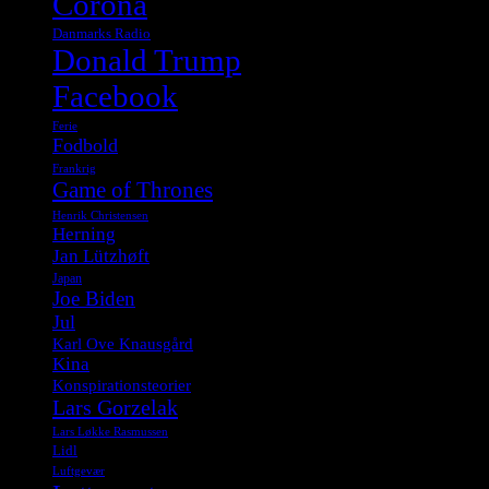
Corona
Danmarks Radio
Donald Trump
Facebook
Ferie
Fodbold
Frankrig
Game of Thrones
Henrik Christensen
Herning
Jan Lützhøft
Japan
Joe Biden
Jul
Karl Ove Knausgård
Kina
Konspirationsteorier
Lars Gorzelak
Lars Løkke Rasmussen
Lidl
Luftgevær