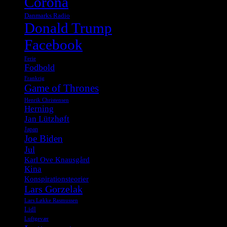
Corona
Danmarks Radio
Donald Trump
Facebook
Ferie
Fodbold
Frankrig
Game of Thrones
Henrik Christensen
Herning
Jan Lützhøft
Japan
Joe Biden
Jul
Karl Ove Knausgård
Kina
Konspirationsteorier
Lars Gorzelak
Lars Løkke Rasmussen
Lidl
Luftgevær