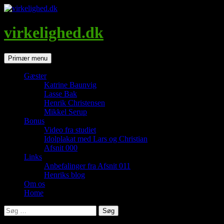
Hop
til
indhold
virkelighed.dk
Søg
Primær menu
Gæster
Katrine Baunvig
Lasse Bak
Henrik Christensen
Mikkel Serup
Bonus
Video fra studiet
Idolplakat med Lars og Christian
Afsnit 000
Links
Anbefalinger fra Afsnit 011
Henriks blog
Om os
Home
Søg
efter: