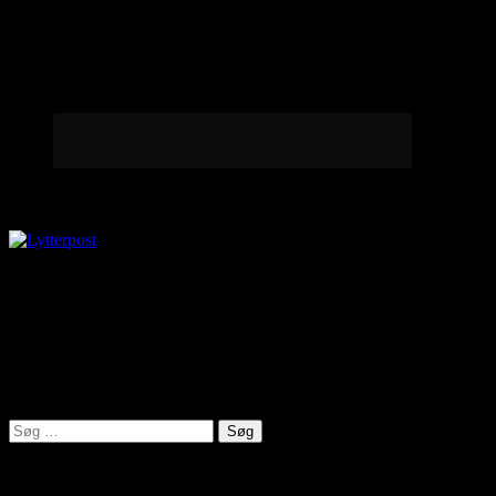
Lytterpost
virkelighed@protonmail.com
Lyden af Jylland
Søg
efter:
Seneste indlæg