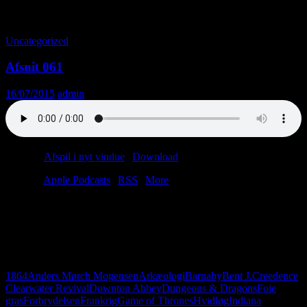
Tag-arkiv: Rik Mayall
Uncategorized
Afsnit 061
16/07/2015
admin
Podcast:
Afspil i nyt vindue
|
Download
(27.4MB)
Tilmeld:
Apple Podcasts
|
RSS
|
More
Lars er på ferie, så Christian må indkalde en vikar. Han hedder
Anders. Sikke et navn! Man kan sige meget om dagens vikar. Han
er handicapmedhjælper; han bor i Thorsager, og han kan lide
Creedence Clearwater Revival. Vigtigst af alt: Anders har taget foie
gras med. Det smager godt.
1864
Anders Mørch Mogensen
Arkæologi
Barnaby
Bent J.
Creedence
Clearwater Revival
Downton Abbey
Dungeons & Dragons
Foie
gras
Forbrydelsen
Frankrig
Game of Thrones
Hvidløg
Indiana