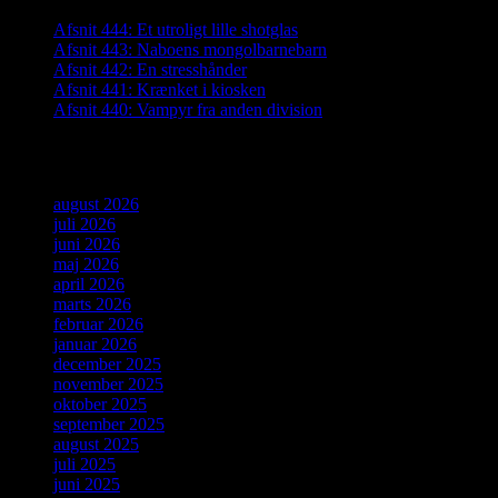
Afsnit 444: Et utroligt lille shotglas
Afsnit 443: Naboens mongolbarnebarn
Afsnit 442: En stresshånder
Afsnit 441: Krænket i kiosken
Afsnit 440: Vampyr fra anden division
Arkiver
august 2026
juli 2026
juni 2026
maj 2026
april 2026
marts 2026
februar 2026
januar 2026
december 2025
november 2025
oktober 2025
september 2025
august 2025
juli 2025
juni 2025