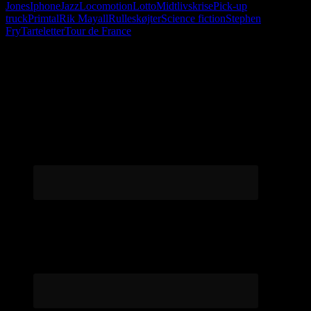
Jones
Iphone
Jazz
Locomotion
Lotto
Midtlivskrise
Pick-up
truck
Primtal
Rik Mayall
Rulleskøjter
Science fiction
Stephen
Fry
Tarteletter
Tour de France
Følg os