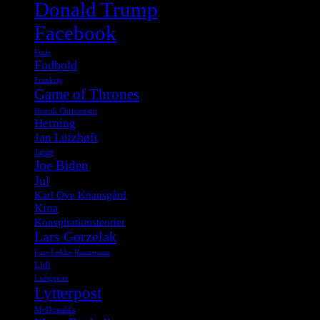
Donald Trump
Facebook
Ferie
Fodbold
Frankrig
Game of Thrones
Henrik Christensen
Herning
Jan Lützhøft
Japan
Joe Biden
Jul
Karl Ove Knausgård
Kina
Konspirationsteorier
Lars Gorzelak
Lars Løkke Rasmussen
Lidl
Luftgevær
Lytterpost
McDonald's