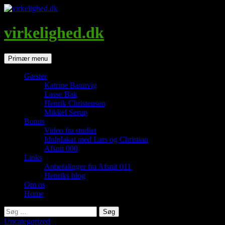
Hop
til
indhold
virkelighed.dk
Søg
Primær menu
Gæster
Katrine Baunvig
Lasse Bak
Henrik Christensen
Mikkel Serup
Bonus
Video fra studiet
Idolplakat med Lars og Christian
Afsnit 000
Links
Anbefalinger fra Afsnit 011
Henriks blog
Om os
Home
Søg
efter:
Uncategorized