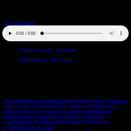
Afsnit 061
16/07/2015
admin
Podcast:
Afspil i nyt vindue
|
Download
(27.4MB)
Tilmeld:
Apple Podcasts
|
RSS
|
More
Lars er på ferie, så Christian må indkalde en vikar. Han hedder
Anders. Sikke et navn! Man kan sige meget om dagens vikar. Han
er handicapmedhjælper; han bor i Thorsager, og han kan lide
Creedence Clearwater Revival. Vigtigst af alt: Anders har taget foie
gras med. Det smager godt.
1864
Anders Mørch Mogensen
Arkæologi
Barnaby
Bent J.
Creedence
Clearwater Revival
Downton Abbey
Dungeons & Dragons
Foie
gras
Forbrydelsen
Frankrig
Game of Thrones
Hvidløg
Indiana
Jones
Iphone
Jazz
Locomotion
Lotto
Midtlivskrise
Pick-up
truck
Primtal
Rik Mayall
Rulleskøjter
Science fiction
Stephen
Fry
Tarteletter
Tour de France