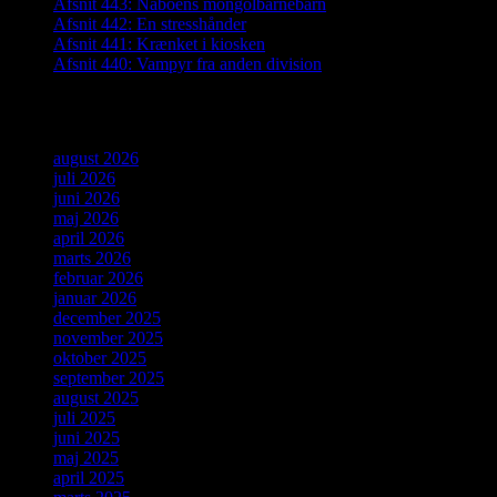
Afsnit 443: Naboens mongolbarnebarn
Afsnit 442: En stresshånder
Afsnit 441: Krænket i kiosken
Afsnit 440: Vampyr fra anden division
Arkiver
august 2026
juli 2026
juni 2026
maj 2026
april 2026
marts 2026
februar 2026
januar 2026
december 2025
november 2025
oktober 2025
september 2025
august 2025
juli 2025
juni 2025
maj 2025
april 2025