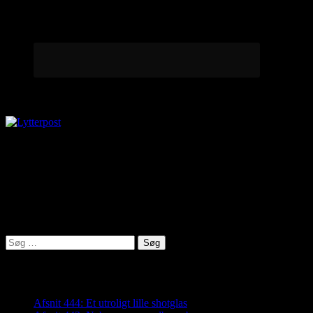
Lytterpost
virkelighed@protonmail.com
Lyden af Jylland
Søg
efter:
Seneste indlæg
Afsnit 444: Et utroligt lille shotglas