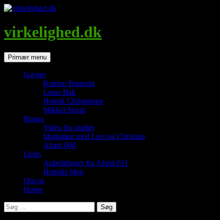
Hop
til
indhold
virkelighed.dk
Søg
Primær menu
Gæster
Katrine Baunvig
Lasse Bak
Henrik Christensen
Mikkel Serup
Bonus
Video fra studiet
Idolplakat med Lars og Christian
Afsnit 000
Links
Anbefalinger fra Afsnit 011
Henriks blog
Om os
Home
Søg
efter: