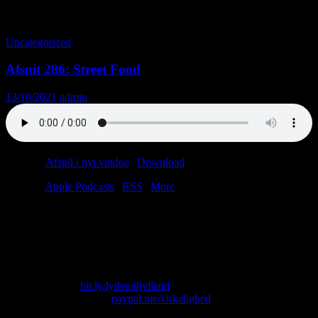
Tag-arkiv: Kommunister
Uncategorized
Afsnit 286: Street Food
13/10/2021
admin
Podcast:
Afspil i nyt vindue
|
Download
(38.8MB)
Tilmeld:
Apple Podcasts
|
RSS
|
More
John Narkostrømer smager på 100 forskellige skimmeloste i
Herning. Flemming melder sin ankomst til det store jubilæumsbrag.
Henrik hyper koreansk tv. Lasse er sur på en rive. Christian sætter
sin telefon på lydløs.
Skriv til os på: virkelighed@protonmail.com
Køb T-shirt her:
bit.ly/lydenafjylland
Giv os alle dine penge:
paypal.me/virkelighed