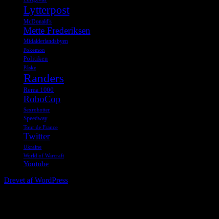
Lytterpost
McDonald's
Mette Frederiksen
Midalderlandsbyen
Pokemon
Politiken
Påske
Randers
Rema 1000
RoboCop
Sexrobotter
Speedway
Tour de France
Twitter
Ukraine
World of Warcraft
Youtube
Drevet af WordPress