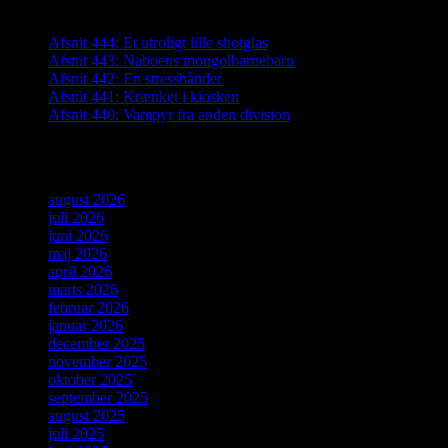
Seneste indlæg
Afsnit 444: Et utroligt lille shotglas
Afsnit 443: Naboens mongolbarnebarn
Afsnit 442: En stresshånder
Afsnit 441: Krænket i kiosken
Afsnit 440: Vampyr fra anden division
Arkiver
august 2026
juli 2026
juni 2026
maj 2026
april 2026
marts 2026
februar 2026
januar 2026
december 2025
november 2025
oktober 2025
september 2025
august 2025
juli 2025