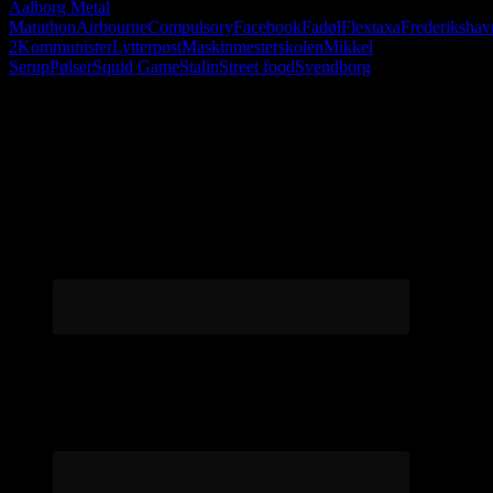
Aalborg Metal
Marathon
Airbourne
Compulsory
Facebook
Fadøl
Flextaxa
Frederikshav
2
Kommunister
Lytterpost
Maskinmesterskolen
Mikkel
Serup
Pølser
Squid Game
Stalin
Street food
Svendborg
Følg os