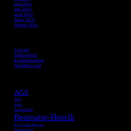
juni 2014
maj 2014
april 2014
marts 2014
februar 2014
Meta
Log ind
Indlægsfeed
Kommentarfeed
WordPress.org
Tags
AGF
Aldi
Alien
Australien
Bearnaise-Henrik
Bo Gorzelak Pedersen
Breaking Bad