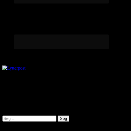
Lytterpost
virkelighed@protonmail.com
Lyden af Jylland
Søg
efter: