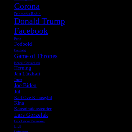
Corona
Danmarks Radio
Donald Trump
Facebook
Ferie
Fodbold
Frankrig
Game of Thrones
Henrik Christensen
Herning
Jan Lützhøft
Japan
Joe Biden
Jul
Karl Ove Knausgård
Kina
Konspirationsteorier
Lars Gorzelak
Lars Løkke Rasmussen
Lidl
Luftgevær