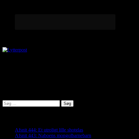
Lytterpost
virkelighed@protonmail.com
Lyden af Jylland
Søg
efter:
Seneste indlæg
Afsnit 444: Et utroligt lille shotglas
Afsnit 443: Naboens mongolbarnebarn