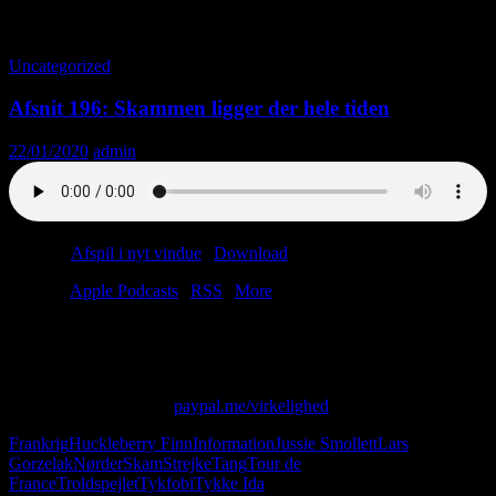
Tag-arkiv: Tang
Uncategorized
Afsnit 196: Skammen ligger der hele tiden
22/01/2020
admin
Podcast:
Afspil i nyt vindue
|
Download
(38.5MB)
Tilmeld:
Apple Podcasts
|
RSS
|
More
Skammer du dig? Det bør du gøre. Ellers bliver du overhalet af en
kvindelig cyklist. Måske hedder hun Ida.
Skriv til os på: virkelighed@protonmail.com
Giv os alle dine penge:
paypal.me/virkelighed
Frankrig
Huckleberry Finn
Information
Jussie Smollett
Lars
Gorzelak
Nørder
Skam
Strejke
Tang
Tour de
France
Troldspejlet
Tykfobi
Tykke Ida