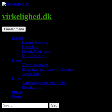
Hop
til
indhold
virkelighed.dk
Søg
Primær menu
Gæster
Katrine Baunvig
Lasse Bak
Henrik Christensen
Mikkel Serup
Bonus
Video fra studiet
Idolplakat med Lars og Christian
Afsnit 000
Links
Anbefalinger fra Afsnit 011
Henriks blog
Om os
Home
Søg
efter: