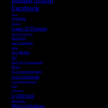
Facebook
Ferie
Fodbold
Frankrig
Game of Thrones
Henrik Christensen
Herning
Jan Lützhøft
Japan
Joe Biden
Jul
Karl Ove Knausgård
Kina
Konspirationsteorier
Lars Gorzelak
Lars Løkke Rasmussen
Lidl
Luftgevær
Lytterpost
McDonald's
Mette Frederiksen