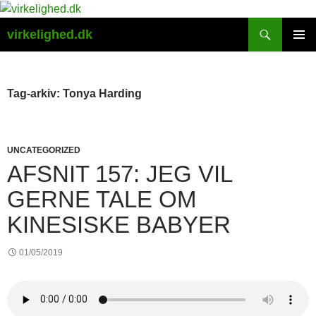
Hop
til
Søg
virkelighed.dk
indhold
PRIMÆ
MENU
Tag-arkiv: Tonya Harding
UNCATEGORIZED
AFSNIT 157: JEG VIL
GERNE TALE OM
KINESISKE BABYER
01/05/2019