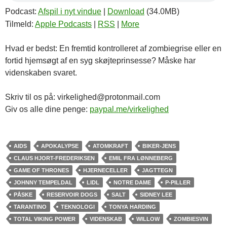
Podcast:
Afspil i nyt vindue
|
Download
(34.0MB)
Tilmeld:
Apple Podcasts
|
RSS
|
More
Hvad er bedst: En fremtid kontrolleret af zombiegrise eller en
fortid hjemsøgt af en syg skøjteprinsesse? Måske har
videnskaben svaret.
Skriv til os på: virkelighed@protonmail.com
Giv os alle dine penge:
paypal.me/virkelighed
AIDS
APOKALYPSE
ATOMKRAFT
BIKER-JENS
CLAUS HJORT-FREDERIKSEN
EMIL FRA LØNNEBERG
GAME OF THRONES
HJERNECELLER
JAGTTEGN
JOHNNY TEMPELDAL
LIDL
NOTRE DAME
P-PILLER
PÅSKE
RESERVOIR DOGS
SALT
SIDNEY LEE
TARANTINO
TEKNOLOGI
TONYA HARDING
TOTAL VIKING POWER
VIDENSKAB
WILLOW
ZOMBIESVIN