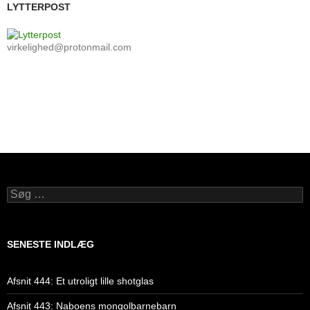
LYTTERPOST
virkelighed@protonmail.com
Søg
efter:
SENESTE INDLÆG
Afsnit 444: Et utroligt lille shotglas
Afsnit 443: Naboens mongolbarnebarn