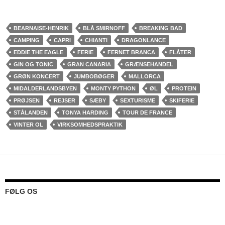
BEARNAISE-HENRIK
BLÅ SMIRNOFF
BREAKING BAD
CAMPING
CAPRI
CHIANTI
DRAGONLANCE
EDDIE THE EAGLE
FERIE
FERNET BRANCA
FLÅTER
GIN OG TONIC
GRAN CANARIA
GRÆNSEHANDEL
GRØN KONCERT
JUMBOBØGER
MALLORCA
MIDALDERLANDSBYEN
MONTY PYTHON
ØL
PROTEIN
PRØJSEN
REJSER
SÆBY
SEXTURISME
SKIFERIE
STÅLANDEN
TONYA HARDING
TOUR DE FRANCE
VINTER OL
VIRKSOMHEDSPRAKTIK
FØLG OS