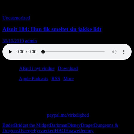
Tag-arkiv: Stålanden
Uncategorized
Afsnit 184: Hun fik smeltet sin jakke lidt
30/10/2019
admin
Podcast:
Afspil i nyt vindue
|
Download
(32.0MB)
Tilmeld:
Apple Podcasts
|
RSS
|
More
Problem: Der er for få superheltefilm.
Løsning: TrafficBoy og Pilefrøen.
Endnu en dag, endnu en dollar.
Skriv til os på: virkelighed@protonmail.com
Giv os alle dine penge:
paypal.me/virkelighed
Bøder
Bridget the Midget
Darkman
Disney
Drager
Dungeons &
Dragons
Dværge
Fyrværkeri
HBO
Huawei
Jeremy