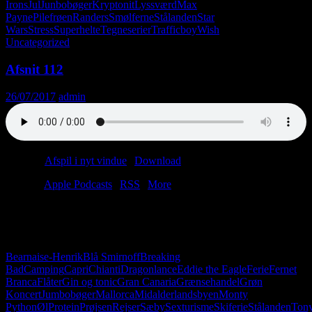
Irons
Jul
Junbobøger
Kryptonit
Lyssværd
Max
Payne
Pilefrøen
Randers
Smølferne
Stålanden
Star
Wars
Stress
Superhelte
Tegneserier
Trafficboy
Wish
Uncategorized
Afsnit 112
26/07/2017
admin
Podcast:
Afspil i nyt vindue
|
Download
(53.0MB)
Tilmeld:
Apple Podcasts
|
RSS
|
More
Det kræver et helt særligt talent at få et ferieafsnit til at handle om
vinter-OL. Vi har talentet. Men bare rolig, der bliver også plads til
en sludder om virksomhedspraktik, sexturisme og Fernet Branca.
Bearnaise-Henrik
Blå Smirnoff
Breaking
Bad
Camping
Capri
Chianti
Dragonlance
Eddie the Eagle
Ferie
Fernet
Branca
Flåter
Gin og tonic
Gran Canaria
Grænsehandel
Grøn
Koncert
Jumbobøger
Mallorca
Midalderlandsbyen
Monty
Python
Øl
Protein
Prøjsen
Rejser
Sæby
Sexturisme
Skiferie
Stålanden
Ton