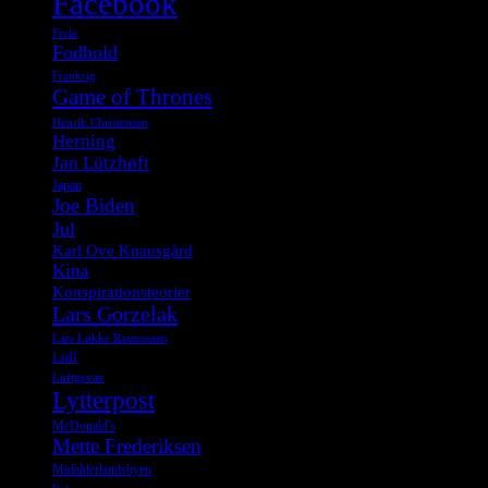
Facebook
Ferie
Fodbold
Frankrig
Game of Thrones
Henrik Christensen
Herning
Jan Lützhøft
Japan
Joe Biden
Jul
Karl Ove Knausgård
Kina
Konspirationsteorier
Lars Gorzelak
Lars Løkke Rasmussen
Lidl
Luftgevær
Lytterpost
McDonald's
Mette Frederiksen
Midalderlandsbyen