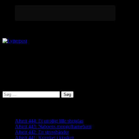
Lytterpost
virkelighed@protonmail.com
Lyden af Jylland
Søg
efter:
Seneste indlæg
Afsnit 444: Et utroligt lille shotglas
Afsnit 443: Naboens mongolbarnebarn
Afsnit 442: En stresshånder
Afsnit 441: Krænket i kiosken