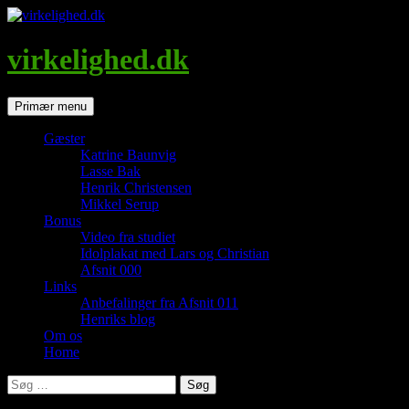
Hop
til
indhold
virkelighed.dk
Søg
Primær menu
Gæster
Katrine Baunvig
Lasse Bak
Henrik Christensen
Mikkel Serup
Bonus
Video fra studiet
Idolplakat med Lars og Christian
Afsnit 000
Links
Anbefalinger fra Afsnit 011
Henriks blog
Om os
Home
Søg
efter: