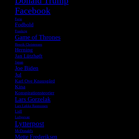
Donald Trump
Facebook
Ferie
Fodbold
Frankrig
Game of Thrones
Henrik Christensen
Herning
Jan Lützhøft
Japan
Joe Biden
Jul
Karl Ove Knausgård
Kina
Konspirationsteorier
Lars Gorzelak
Lars Løkke Rasmussen
Lidl
Luftgevær
Lytterpost
McDonald's
Mette Frederiksen