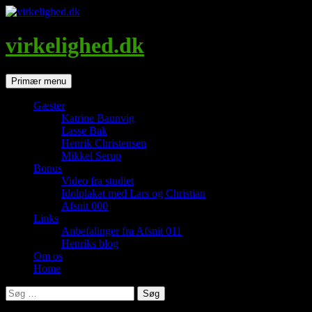
Hop
til
indhold
virkelighed.dk
Søg
Primær menu
Gæster
Katrine Baunvig
Lasse Bak
Henrik Christensen
Mikkel Serup
Bonus
Video fra studiet
Idolplakat med Lars og Christian
Afsnit 000
Links
Anbefalinger fra Afsnit 011
Henriks blog
Om os
Home
Søg
efter: