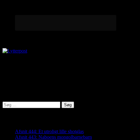
Lytterpost
virkelighed@protonmail.com
Lyden af Jylland
Søg
efter:
Seneste indlæg
Afsnit 444: Et utroligt lille shotglas
Afsnit 443: Naboens mongolbarnebarn