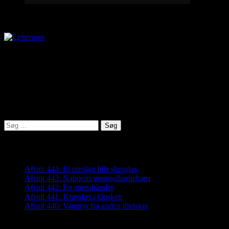
Lytterpost
virkelighed@protonmail.com
Lyden af Jylland
Søg
efter:
Seneste indlæg
Afsnit 444: Et utroligt lille shotglas
Afsnit 443: Naboens mongolbarnebarn
Afsnit 442: En stresshånder
Afsnit 441: Krænket i kiosken
Afsnit 440: Vampyr fra anden division
Arkiver