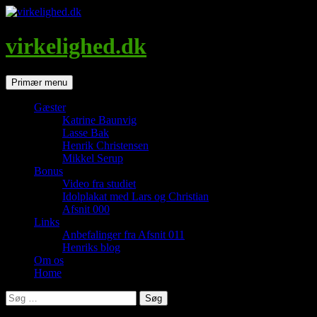
Hop
til
indhold
virkelighed.dk
Søg
Primær menu
Gæster
Katrine Baunvig
Lasse Bak
Henrik Christensen
Mikkel Serup
Bonus
Video fra studiet
Idolplakat med Lars og Christian
Afsnit 000
Links
Anbefalinger fra Afsnit 011
Henriks blog
Om os
Home
Søg
efter: