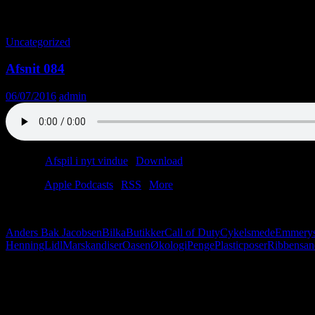
Tag-arkiv: Ismejeri
Uncategorized
Afsnit 084
06/07/2016
admin
Podcast:
Afspil i nyt vindue
|
Download
(40.4MB)
Tilmeld:
Apple Podcasts
|
RSS
|
More
Tag med Anders og Christian i Fakta, Silvan og Lidl. Nemlig, i dag sh
Anders Bak Jacobsen
Bilka
Butikker
Call of Duty
Cykelsmede
Emmery
Henning
Lidl
Marskandiser
Oasen
Økologi
Penge
Plasticposer
Ribbensa
Følg os