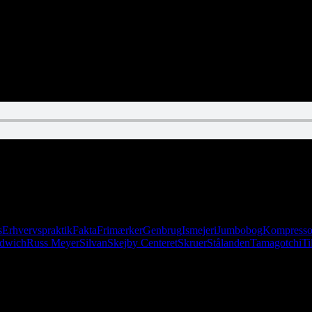
opper vi big time. Og vores erhvervspraktikant bærer varerne, thi han e
s
Erhvervspraktik
Fakta
Frimærker
Genbrug
Ismejeri
Jumbobog
Kompresso
ndwich
Russ Meyer
Silvan
Skejby Centeret
Skruer
Stålanden
Tamagotchi
Ti