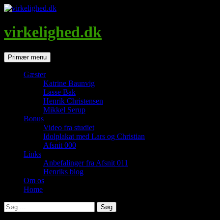
Hop
til
indhold
virkelighed.dk
Søg
Primær menu
Gæster
Katrine Baunvig
Lasse Bak
Henrik Christensen
Mikkel Serup
Bonus
Video fra studiet
Idolplakat med Lars og Christian
Afsnit 000
Links
Anbefalinger fra Afsnit 011
Henriks blog
Om os
Home
Søg
efter: