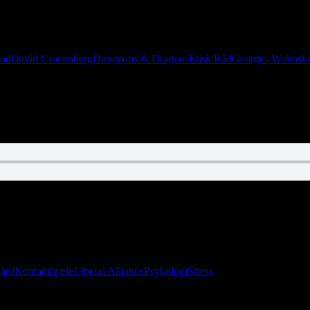
 om et barn med en hobbykniv og en lighter. I dette afsnit går vi i kom
ood
David Cronenberg
Dungeons & Dragons
Etisk Råd
Georges Wolinski
dder Henrik, Lars og Christian. Nej, vent: Der sidder fire mænd i et br
ård
Kontanthjælp
Liberal Alliance
Psykologi
Stress