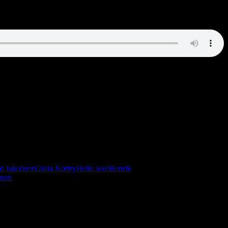
er subjektiv. Hvis Brovst Pigegarde er med på færgen, føles sejladsen
d Jakobsen
Ghita Nørby
Hella Joof
Henrik
orum