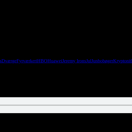
s
Dværge
Fyrværkeri
HBO
Huawei
Jeremy Irons
Jul
Junbobøger
Kryptonit