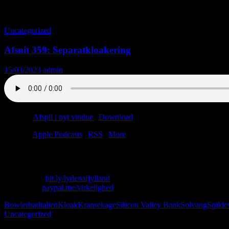
Tag-arkiv: Stress
Uncategorized
Afsnit 359: Separatkloakering
15/03/2023
admin
Podcast:
Afspil i nyt vindue
|
Download
(45.9MB)
Tilmeld:
Apple Podcasts
|
RSS
|
More
Tag din bowlerhat på og send en kransekage med posten. Ellers får du 
Skriv til os: virkelighed@protonmail.com
Køb T-shirt:
bit.ly/lydenafjylland
Giv penge:
paypal.me/virkelighed
Bowlerhat
Italien
Kloak
Kransekage
Silicon Valley Bank
Solvang
Spilde
Uncategorized