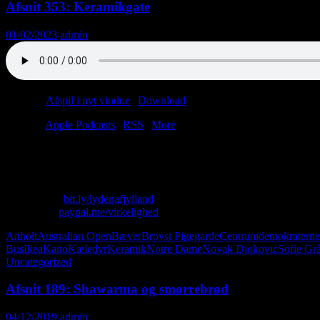
Afsnit 353: Keramikgate
01/02/2023
admin
Podcast:
Afspil i nyt vindue
|
Download
(42.0MB)
Tilmeld:
Apple Podcasts
|
RSS
|
More
Folk spørger os tit: “Tager det lang tid at sejle fra Anholt til Austral
ikke så lang. Hvis den eneste butik ombord er en IKEA, føles turen n
Skriv til os: virkelighed@protonmail.com
Køb T-shirt:
bit.ly/lydenafjylland
Giv penge:
paypal.me/virkelighed
Anholt
Australian Open
Bæver
Brovst Pigegarde
Centrumdemokraterne
Bus
Ikea
Kano
Kæledyr
Keramik
Notre Dame
Novak Djokovic
Sofie Gr
Uncategorized
Afsnit 189: Shawarma og smørrebrød
04/12/2019
admin