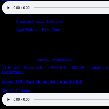
Podcast:
Afspil i nyt vindue
|
Download
(33.3MB)
Tilmeld:
Apple Podcasts
|
RSS
|
More
Christian går ned med stress og køber svenske dolke.
Anders ser mormoner på en scene.
Jimmy Hoffa er død.
Skriv til os på: virkelighed@protonmail.com
Giv os alle dine penge:
paypal.me/virkelighed
AGF
Arnbitter
Bearnaise-Henrik
Beverly Hills 90210
Bill Paxton
Black 
Uncategorized
Afsnit 184: Hun fik smeltet sin jakke lidt
30/10/2019
admin