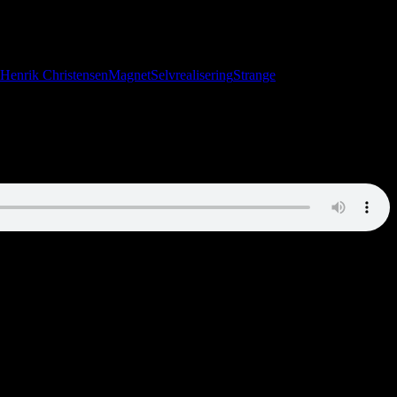
a, spiller rollespil og diskuterer luftguitar. Der kommer også lidt om
Henrik Christensen
Magnet
Selvrealisering
Strange
yggers. Den sidste hedder Karl Ove. Åh, Karl Ove!