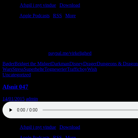
Podcast:
Afspil i nyt vindue
|
Download
(32.0MB)
Tilmeld:
Apple Podcasts
|
RSS
|
More
Problem: Der er for få superheltefilm.
Løsning: TrafficBoy og Pilefrøen.
Endnu en dag, endnu en dollar.
Skriv til os på: virkelighed@protonmail.com
Giv os alle dine penge:
paypal.me/virkelighed
Bøder
Bridget the Midget
Darkman
Disney
Drager
Dungeons & Dragon
Wars
Stress
Superhelte
Tegneserier
Trafficboy
Wish
Uncategorized
Afsnit 047
14/01/2015
admin
Podcast:
Afspil i nyt vindue
|
Download
(31.6MB)
Tilmeld:
Apple Podcasts
|
RSS
|
More