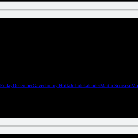
Friday
December
Gaver
Jimmy Hoffa
Jul
Julekalender
Martin Scorsese
Mo