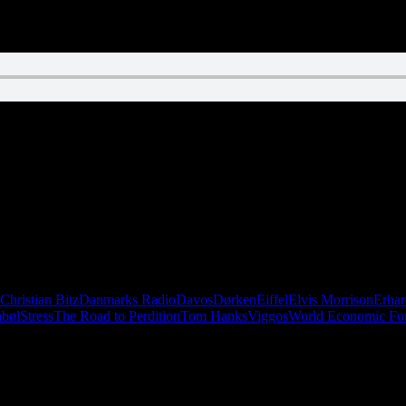
ien?” Her er det fristende at svare ja, men husk nu, at tidsfornemmelsen 
oget længere.
Christian Bitz
Danmarks Radio
Davos
Dørken
Eiffel
Elvis Morrison
Erhar
åbøl
Stress
The Road to Perdition
Tom Hanks
Viggos
World Economic F