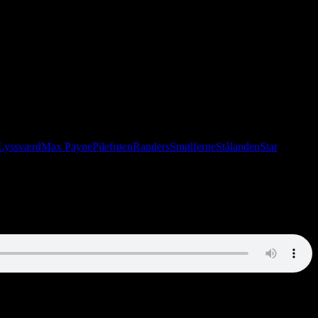
Lyssværd
Max Payne
Pilefrøen
Randers
Smølferne
Stålanden
Star