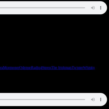
ra
Mormoner
Odense
Radio4
Stress
The Irishman
Twister
Whisky