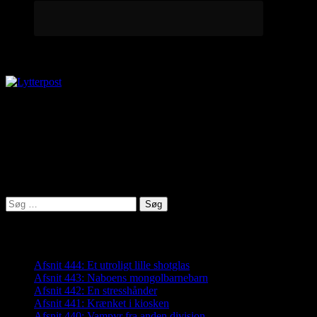
Lytterpost
virkelighed@protonmail.com
Lyden af Jylland
Søg
efter:
Seneste indlæg
Afsnit 444: Et utroligt lille shotglas
Afsnit 443: Naboens mongolbarnebarn
Afsnit 442: En stresshånder
Afsnit 441: Krænket i kiosken
Afsnit 440: Vampyr fra anden division