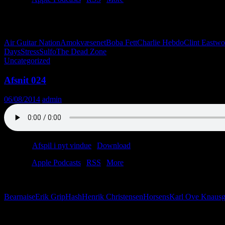
Verden er så smuk, og verden kan så meget. På den måde minder den lidt
Boba Fett. Bare fordi.
Air Guitar Nation
Amokvæsenet
Boba Fett
Charlie Hebdo
Clint Eastw
Days
Stress
Sulfo
The Dead Zone
Uncategorized
Afsnit 024
06/08/2014
admin
Podcast:
Afspil i nyt vindue
|
Download
(28.3MB)
Tilmeld:
Apple Podcasts
|
RSS
|
More
Der sidder tre mænd i et bryggers. De har lige spist bearnaise. De he
Bearnaise
Erik Grip
Hash
Henrik Christensen
Horsens
Karl Ove Knausg
Følg os