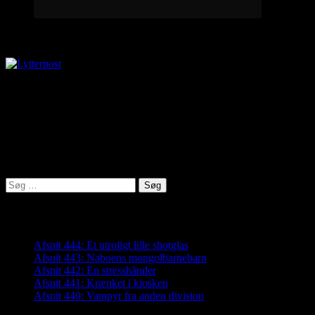
Lytterpost
virkelighed@protonmail.com
Lyden af Jylland
Søg
efter:
Seneste indlæg
Afsnit 444: Et utroligt lille shotglas
Afsnit 443: Naboens mongolbarnebarn
Afsnit 442: En stresshånder
Afsnit 441: Krænket i kiosken
Afsnit 440: Vampyr fra anden division