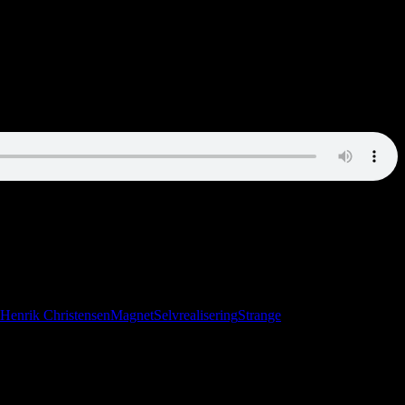
a, spiller rollespil og diskuterer luftguitar. Der kommer også lidt om
Henrik Christensen
Magnet
Selvrealisering
Strange