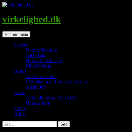
Hop
til
indhold
virkelighed.dk
Søg
Primær menu
Gæster
Katrine Baunvig
Lasse Bak
Henrik Christensen
Mikkel Serup
Bonus
Video fra studiet
Idolplakat med Lars og Christian
Afsnit 000
Links
Anbefalinger fra Afsnit 011
Henriks blog
Om os
Home
Søg
efter: