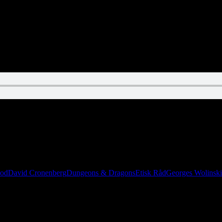
 om et barn med en hobbykniv og en lighter. I dette afsnit går vi i kom
ood
David Cronenberg
Dungeons & Dragons
Etisk Råd
Georges Wolinski