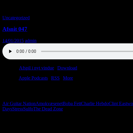
Tag-arkiv: The Dead Zone
Uncategorized
Afsnit 047
14/01/2015
admin
Podcast:
Afspil i nyt vindue
|
Download
(31.6MB)
Tilmeld:
Apple Podcasts
|
RSS
|
More
Verden er så smuk, og verden kan så meget. På den måde minder den lidt
Boba Fett. Bare fordi.
Air Guitar Nation
Amokvæsenet
Boba Fett
Charlie Hebdo
Clint Eastw
Days
Stress
Sulfo
The Dead Zone
Følg os