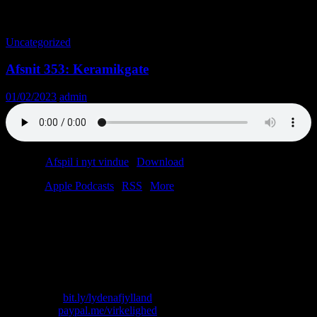
Tag-arkiv: Anholt
Uncategorized
Afsnit 353: Keramikgate
01/02/2023
admin
Podcast:
Afspil i nyt vindue
|
Download
(42.0MB)
Tilmeld:
Apple Podcasts
|
RSS
|
More
Folk spørger os tit: “Tager det lang tid at sejle fra Anholt til
Australien?” Her er det fristende at svare ja, men husk nu, at
tidsfornemmelsen er subjektiv. Hvis Brovst Pigegarde er med på
færgen, føles sejladsen ikke så lang. Hvis den eneste butik ombord
er en IKEA, føles turen noget længere.
Skriv til os: virkelighed@protonmail.com
Køb T-shirt:
bit.ly/lydenafjylland
Giv penge:
paypal.me/virkelighed