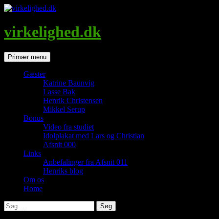
Hop
til
indhold
virkelighed.dk
Søg
Primær menu
Gæster
Katrine Baunvig
Lasse Bak
Henrik Christensen
Mikkel Serup
Bonus
Video fra studiet
Idolplakat med Lars og Christian
Afsnit 000
Links
Anbefalinger fra Afsnit 011
Henriks blog
Om os
Home
Søg
efter: