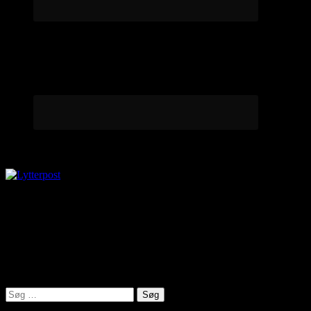
Lytterpost
virkelighed@protonmail.com
Lyden af Jylland
Søg
efter: