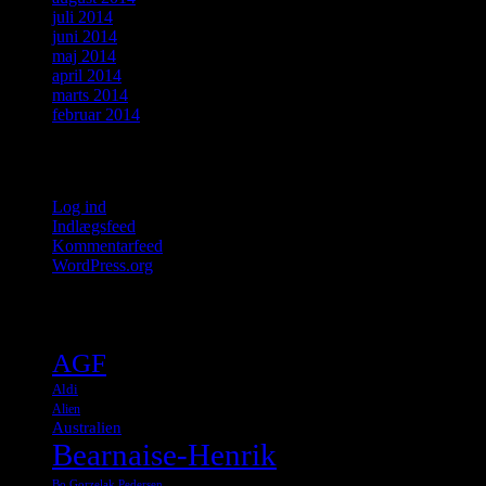
juli 2014
juni 2014
maj 2014
april 2014
marts 2014
februar 2014
Meta
Log ind
Indlægsfeed
Kommentarfeed
WordPress.org
Tags
AGF
Aldi
Alien
Australien
Bearnaise-Henrik
Bo Gorzelak Pedersen