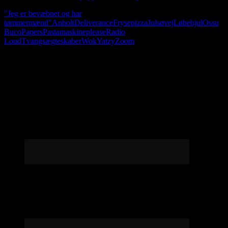
"Jeg er bevæbnet og har
tømmermænd"
Anholt
Deliverance
Frysepizza
Julsøvej
Løbehjul
Ossu
Buco
Papers
Pastamaskine
please
Radio
Loud
Tvangsægteskaber
Wok
Yatzy
Zoom
Følg os