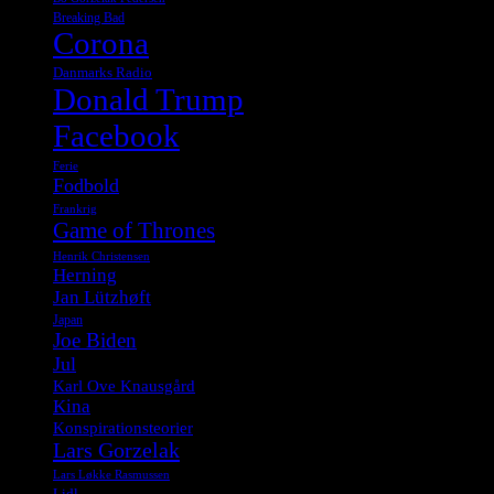
Breaking Bad
Corona
Danmarks Radio
Donald Trump
Facebook
Ferie
Fodbold
Frankrig
Game of Thrones
Henrik Christensen
Herning
Jan Lützhøft
Japan
Joe Biden
Jul
Karl Ove Knausgård
Kina
Konspirationsteorier
Lars Gorzelak
Lars Løkke Rasmussen
Lidl