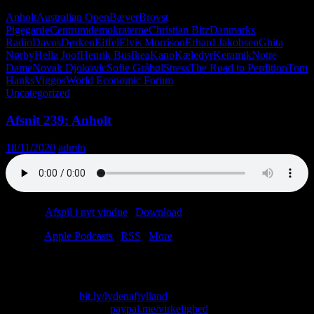
Anholt
Australian Open
Bæver
Brovst
Pigegarde
Centrumdemokraterne
Christian Bitz
Danmarks
Radio
Davos
Dørken
Eiffel
Elvis Morrison
Erhard Jakobsen
Ghita
Nørby
Hella Joof
Henrik Bus
Ikea
Kano
Kæledyr
Keramik
Notre
Dame
Novak Djokovic
Sofie Gråbøl
Stress
The Road to Perdition
Tom
Hanks
Viggos
World Economic Forum
Uncategorized
Afsnit 239: Anholt
18/11/2020
admin
Podcast:
Afspil i nyt vindue
|
Download
(40.6MB)
Tilmeld:
Apple Podcasts
|
RSS
|
More
“Man kan jo godt lære at elske hinanden.”
Skriv til os på: virkelighed@protonmail.com
Køb T-shirt her:
bit.ly/lydenafjylland
Giv os alle dine penge:
paypal.me/virkelighed