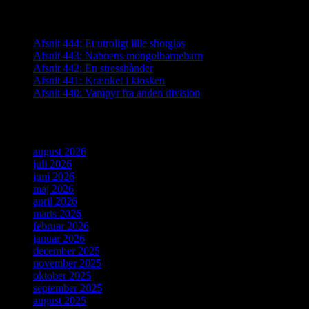
Seneste indlæg
Afsnit 444: Et utroligt lille shotglas
Afsnit 443: Naboens mongolbarnebarn
Afsnit 442: En stresshånder
Afsnit 441: Krænket i kiosken
Afsnit 440: Vampyr fra anden division
Arkiver
august 2026
juli 2026
juni 2026
maj 2026
april 2026
marts 2026
februar 2026
januar 2026
december 2025
november 2025
oktober 2025
september 2025
august 2025