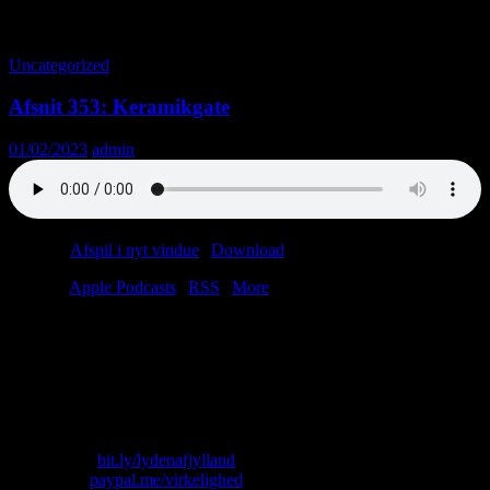
Tag-arkiv: Eiffel
Uncategorized
Afsnit 353: Keramikgate
01/02/2023
admin
Podcast:
Afspil i nyt vindue
|
Download
(42.0MB)
Tilmeld:
Apple Podcasts
|
RSS
|
More
Folk spørger os tit: “Tager det lang tid at sejle fra Anholt til
Australien?” Her er det fristende at svare ja, men husk nu, at
tidsfornemmelsen er subjektiv. Hvis Brovst Pigegarde er med på
færgen, føles sejladsen ikke så lang. Hvis den eneste butik ombord
er en IKEA, føles turen noget længere.
Skriv til os: virkelighed@protonmail.com
Køb T-shirt:
bit.ly/lydenafjylland
Giv penge:
paypal.me/virkelighed