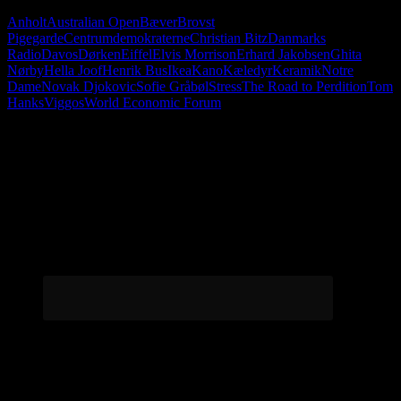
Anholt
Australian Open
Bæver
Brovst
Pigegarde
Centrumdemokraterne
Christian Bitz
Danmarks
Radio
Davos
Dørken
Eiffel
Elvis Morrison
Erhard Jakobsen
Ghita
Nørby
Hella Joof
Henrik Bus
Ikea
Kano
Kæledyr
Keramik
Notre
Dame
Novak Djokovic
Sofie Gråbøl
Stress
The Road to Perdition
Tom
Hanks
Viggos
World Economic Forum
Følg os