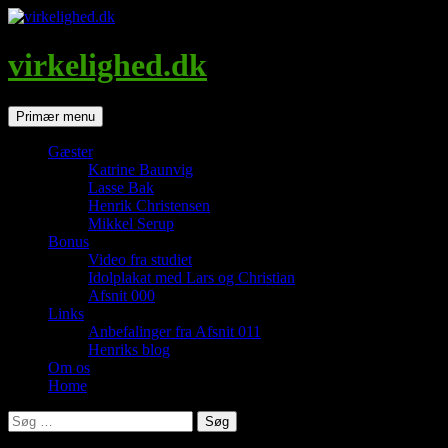
Hop
til
indhold
virkelighed.dk
Søg
Primær menu
Gæster
Katrine Baunvig
Lasse Bak
Henrik Christensen
Mikkel Serup
Bonus
Video fra studiet
Idolplakat med Lars og Christian
Afsnit 000
Links
Anbefalinger fra Afsnit 011
Henriks blog
Om os
Home
Søg
efter: