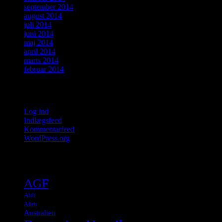
september 2014
august 2014
juli 2014
juni 2014
maj 2014
april 2014
marts 2014
februar 2014
Meta
Log ind
Indlægsfeed
Kommentarfeed
WordPress.org
Tags
AGF
Aldi
Alien
Australien