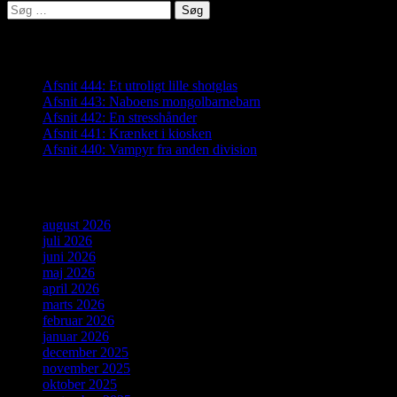
Søg
efter:
Seneste indlæg
Afsnit 444: Et utroligt lille shotglas
Afsnit 443: Naboens mongolbarnebarn
Afsnit 442: En stresshånder
Afsnit 441: Krænket i kiosken
Afsnit 440: Vampyr fra anden division
Arkiver
august 2026
juli 2026
juni 2026
maj 2026
april 2026
marts 2026
februar 2026
januar 2026
december 2025
november 2025
oktober 2025