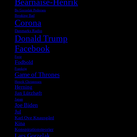
Bearnaise-Henrik
Bo Gorzelak Pedersen
Breaking Bad
Corona
Danmarks Radio
Donald Trump
Facebook
Ferie
Fodbold
Frankrig
Game of Thrones
Henrik Christensen
Herning
Jan Lützhøft
Japan
Joe Biden
Jul
Karl Ove Knausgård
Kina
Konspirationsteorier
Lars Gorzelak