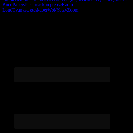
Buco
Papers
Pastamaskine
please
Radio
Loud
Tvangsægteskaber
Wok
Yatzy
Zoom
Følg os