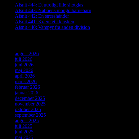
Afsnit 444: Et utroligt lille shotglas
Afsnit 443: Naboens mongolbarnebarn
Afsnit 442: En stresshånder
Afsnit 441: Krænket i kiosken
Afsnit 440: Vampyr fra anden division
Arkiver
august 2026
juli 2026
juni 2026
maj 2026
april 2026
marts 2026
februar 2026
januar 2026
december 2025
november 2025
oktober 2025
september 2025
august 2025
juli 2025
juni 2025
maj 2025