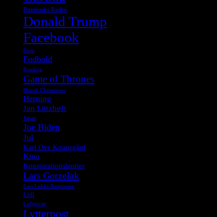
Danmarks Radio
Donald Trump
Facebook
Ferie
Fodbold
Frankrig
Game of Thrones
Henrik Christensen
Herning
Jan Lützhøft
Japan
Joe Biden
Jul
Karl Ove Knausgård
Kina
Konspirationsteorier
Lars Gorzelak
Lars Løkke Rasmussen
Lidl
Luftgevær
Lytterpost