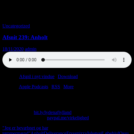
Tag-arkiv: “Jeg er bevæbnet og har
tømmermænd”
Uncategorized
Afsnit 239: Anholt
18/11/2020
admin
Podcast:
Afspil i nyt vindue
|
Download
(40.6MB)
Tilmeld:
Apple Podcasts
|
RSS
|
More
“Man kan jo godt lære at elske hinanden.”
Skriv til os på: virkelighed@protonmail.com
Køb T-shirt her:
bit.ly/lydenafjylland
Giv os alle dine penge:
paypal.me/virkelighed
"Jeg er bevæbnet og har
tømmermænd"
Anholt
Deliverance
Frysepizza
Julsøvej
Løbehjul
Ossu