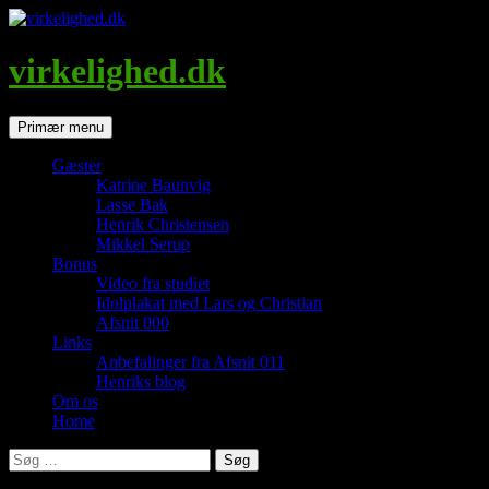
Hop
til
indhold
virkelighed.dk
Søg
Primær menu
Gæster
Katrine Baunvig
Lasse Bak
Henrik Christensen
Mikkel Serup
Bonus
Video fra studiet
Idolplakat med Lars og Christian
Afsnit 000
Links
Anbefalinger fra Afsnit 011
Henriks blog
Om os
Home
Søg
efter: