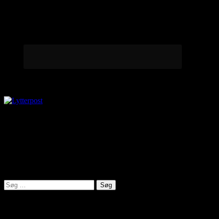
Lytterpost
virkelighed@protonmail.com
Lyden af Jylland
Søg
efter:
Seneste indlæg