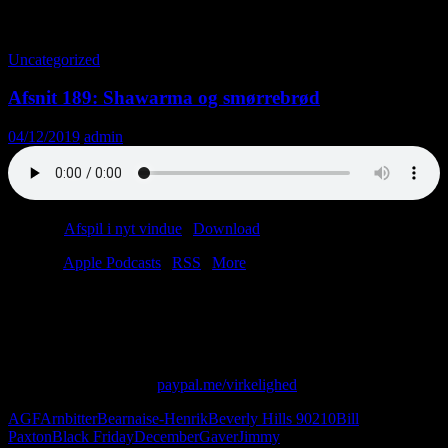
Tag-arkiv: Arnbitter
Uncategorized
Afsnit 189: Shawarma og smørrebrød
04/12/2019
admin
Podcast:
Afspil i nyt vindue
|
Download
(33.3MB)
Tilmeld:
Apple Podcasts
|
RSS
|
More
Christian går ned med stress og køber svenske dolke.
Anders ser mormoner på en scene.
Jimmy Hoffa er død.
Skriv til os på: virkelighed@protonmail.com
Giv os alle dine penge:
paypal.me/virkelighed
AGF
Arnbitter
Bearnaise-Henrik
Beverly Hills 90210
Bill
Paxton
Black Friday
December
Gaver
Jimmy