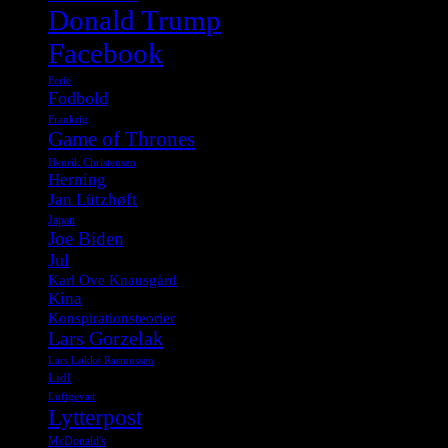
Donald Trump
Facebook
Ferie
Fodbold
Frankrig
Game of Thrones
Henrik Christensen
Herning
Jan Lützhøft
Japan
Joe Biden
Jul
Karl Ove Knausgård
Kina
Konspirationsteorier
Lars Gorzelak
Lars Løkke Rasmussen
Lidl
Luftgevær
Lytterpost
McDonald's