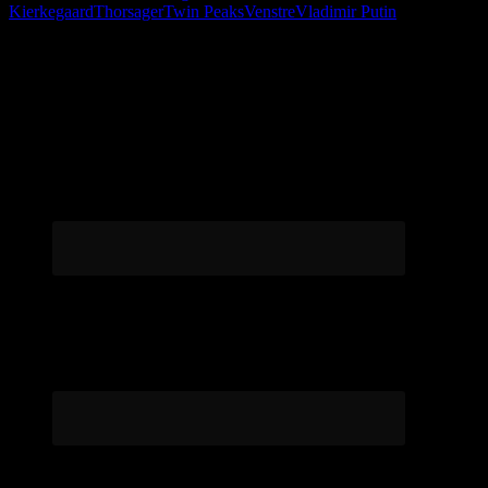
Kierkegaard
Thorsager
Twin Peaks
Venstre
Vladimir Putin
Følg os