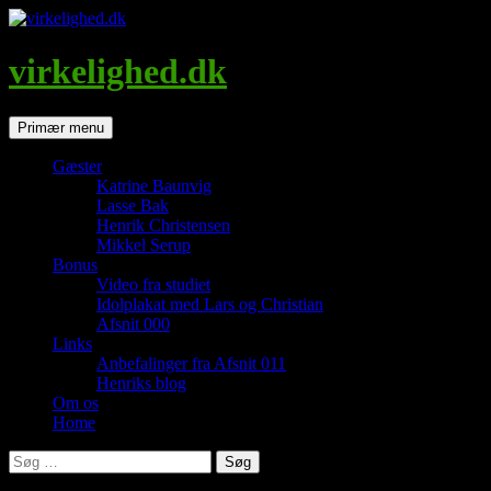
Hop
til
indhold
virkelighed.dk
Søg
Primær menu
Gæster
Katrine Baunvig
Lasse Bak
Henrik Christensen
Mikkel Serup
Bonus
Video fra studiet
Idolplakat med Lars og Christian
Afsnit 000
Links
Anbefalinger fra Afsnit 011
Henriks blog
Om os
Home
Søg
efter: