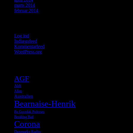
marts 2014
februar 2014
Meta
Log ind
Indlægsfeed
Kommentarfeed
WordPress.org
Tags
AGF
Aldi
Alien
Australien
Bearnaise-Henrik
Bo Gorzelak Pedersen
Breaking Bad
Corona
Danmarks Radio