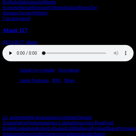
Hoffa
Jul
Julekalender
Martin
Scorsese
Mora
Mormoner
Odense
Radio4
Stress
The
Irishman
Twister
Whisky
Uncategorized
Afsnit 117
04/10/2017
admin
Podcast:
Afspil i nyt vindue
|
Download
(60.6MB)
Tilmeld:
Apple Podcasts
|
RSS
|
More
Anders skal til Mallorca, og Christian skal til køreprøve. Men først
får vi besøg af vores foretrukne gerontopsykiatrer, Jan Lützhøft. Det
bliver til en hyggelig sludder om psykopater, 68’ere og den
aarhusianske letbane.
23. september
68-generationen
Arnbitter
Donald
Trump
Føtex
Hjorten
Islam
Jan Lützhøft
Jesus
Jobs Bog
Kjeld
Holm
Kristendom
Kulter
Letbanen
Lidl
Mallorca
Psykiatrilisten
Psykopat
Johansson
Sexrobotter
Slagtere
Socialdemokratiet
Søren