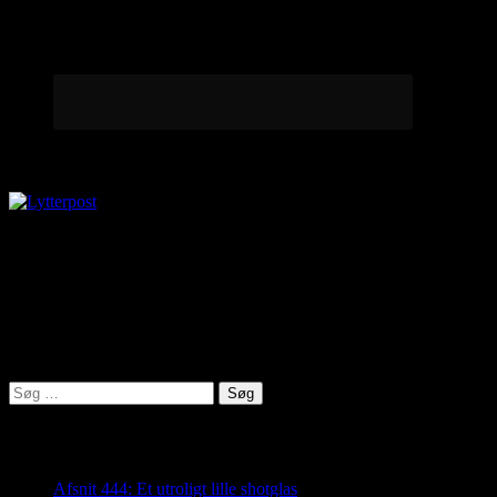
Lytterpost
virkelighed@protonmail.com
Lyden af Jylland
Søg
efter:
Seneste indlæg
Afsnit 444: Et utroligt lille shotglas