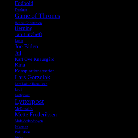
Fodbold
Frankrig
Game of Thrones
Henrik Christensen
Herning
Jan Lützhøft
Japan
Joe Biden
Jul
Karl Ove Knausgård
Kina
Konspirationsteorier
Lars Gorzelak
Lars Løkke Rasmussen
Lidl
Luftgevær
Lytterpost
McDonald's
Mette Frederiksen
Midalderlandsbyen
Pokemon
Politiken
Påske