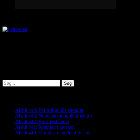
Lytterpost
virkelighed@protonmail.com
Lyden af Jylland
Søg
efter:
Seneste indlæg
Afsnit 444: Et utroligt lille shotglas
Afsnit 443: Naboens mongolbarnebarn
Afsnit 442: En stresshånder
Afsnit 441: Krænket i kiosken
Afsnit 440: Vampyr fra anden division