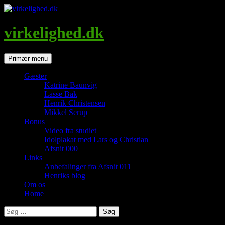
Hop
til
indhold
virkelighed.dk
Søg
Primær menu
Gæster
Katrine Baunvig
Lasse Bak
Henrik Christensen
Mikkel Serup
Bonus
Video fra studiet
Idolplakat med Lars og Christian
Afsnit 000
Links
Anbefalinger fra Afsnit 011
Henriks blog
Om os
Home
Søg
efter: