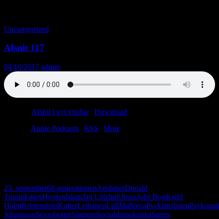
Tag-arkiv: 23. september
Uncategorized
Afsnit 117
04/10/2017
admin
Podcast:
Afspil i nyt vindue
|
Download
(60.6MB)
Tilmeld:
Apple Podcasts
|
RSS
|
More
Anders skal til Mallorca, og Christian skal til køreprøve. Men først
får vi besøg af vores foretrukne gerontopsykiatrer, Jan Lützhøft. Det
bliver til en hyggelig sludder om psykopater, 68’ere og den
aarhusianske letbane.
23. september
68-generationen
Arnbitter
Donald
Trump
Føtex
Hjorten
Islam
Jan Lützhøft
Jesus
Jobs Bog
Kjeld
Holm
Kristendom
Kulter
Letbanen
Lidl
Mallorca
Psykiatrilisten
Psykopat
Johansson
Sexrobotter
Slagtere
Socialdemokratiet
Søren