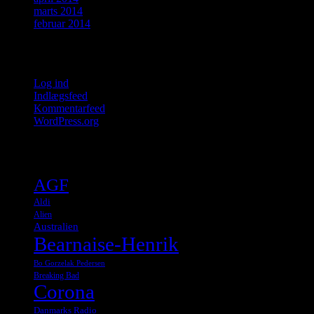
marts 2014
februar 2014
Meta
Log ind
Indlægsfeed
Kommentarfeed
WordPress.org
Tags
AGF
Aldi
Alien
Australien
Bearnaise-Henrik
Bo Gorzelak Pedersen
Breaking Bad
Corona
Danmarks Radio