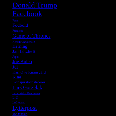
Donald Trump
Facebook
Ferie
Fodbold
Frankrig
Game of Thrones
Henrik Christensen
Herning
Jan Lützhøft
Japan
Joe Biden
Jul
Karl Ove Knausgård
Kina
Konspirationsteorier
Lars Gorzelak
Lars Løkke Rasmussen
Lidl
Luftgevær
Lytterpost
McDonald's