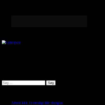
Lytterpost
virkelighed@protonmail.com
Lyden af Jylland
Søg
efter:
Seneste indlæg
Afsnit 444: Et utroligt lille shotglas