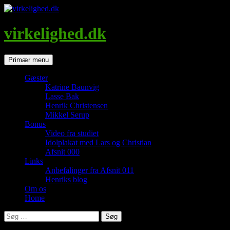
Hop
til
indhold
virkelighed.dk
Søg
Primær menu
Gæster
Katrine Baunvig
Lasse Bak
Henrik Christensen
Mikkel Serup
Bonus
Video fra studiet
Idolplakat med Lars og Christian
Afsnit 000
Links
Anbefalinger fra Afsnit 011
Henriks blog
Om os
Home
Søg
efter: