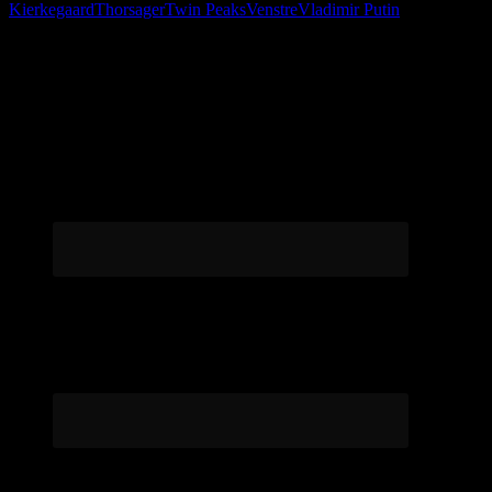
Kierkegaard
Thorsager
Twin Peaks
Venstre
Vladimir Putin
Følg os