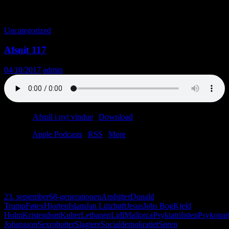
Tag-arkiv: Jobs Bog
Uncategorized
Afsnit 117
04/10/2017
admin
Podcast:
Afspil i nyt vindue
|
Download
(60.6MB)
Tilmeld:
Apple Podcasts
|
RSS
|
More
Anders skal til Mallorca, og Christian skal til køreprøve. Men først
får vi besøg af vores foretrukne gerontopsykiatrer, Jan Lützhøft. Det
bliver til en hyggelig sludder om psykopater, 68’ere og den
aarhusianske letbane.
23. september
68-generationen
Arnbitter
Donald
Trump
Føtex
Hjorten
Islam
Jan Lützhøft
Jesus
Jobs Bog
Kjeld
Holm
Kristendom
Kulter
Letbanen
Lidl
Mallorca
Psykiatrilisten
Psykopat
Johansson
Sexrobotter
Slagtere
Socialdemokratiet
Søren