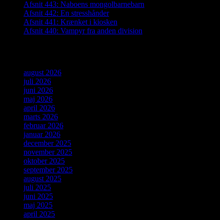
Afsnit 443: Naboens mongolbarnebarn
Afsnit 442: En stresshånder
Afsnit 441: Krænket i kiosken
Afsnit 440: Vampyr fra anden division
Arkiver
august 2026
juli 2026
juni 2026
maj 2026
april 2026
marts 2026
februar 2026
januar 2026
december 2025
november 2025
oktober 2025
september 2025
august 2025
juli 2025
juni 2025
maj 2025
april 2025