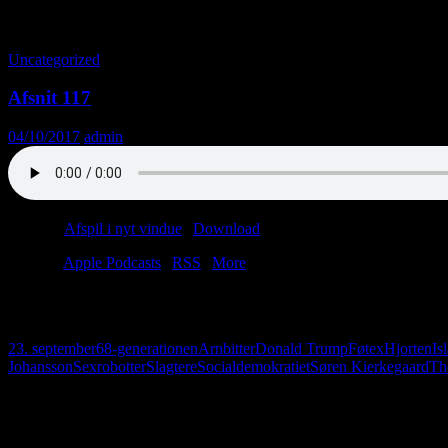
Tag-arkiv: Regionsvalg
Uncategorized
Afsnit 117
04/10/2017
admin
Podcast:
Afspil i nyt vindue
|
Download
(60.6MB)
Tilmeld:
Apple Podcasts
|
RSS
|
More
Anders skal til Mallorca, og Christian skal til køreprøve. Men først f
letbane.
23. september
68-generationen
Arnbitter
Donald Trump
Føtex
Hjorten
Is
Johansson
Sexrobotter
Slagtere
Socialdemokratiet
Søren Kierkegaard
Th
Følg os