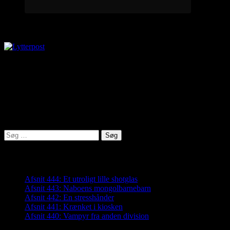
Lytterpost
virkelighed@protonmail.com
Lyden af Jylland
Søg
efter:
Seneste indlæg
Afsnit 444: Et utroligt lille shotglas
Afsnit 443: Naboens mongolbarnebarn
Afsnit 442: En stresshånder
Afsnit 441: Krænket i kiosken
Afsnit 440: Vampyr fra anden division