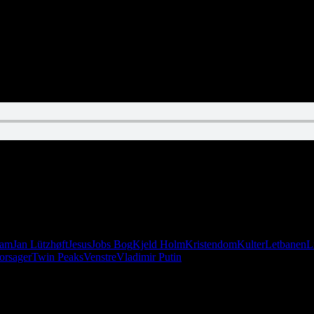
år vi besøg af vores foretrukne gerontopsykiatrer, Jan Lützhøft. Det bliv
lam
Jan Lützhøft
Jesus
Jobs Bog
Kjeld Holm
Kristendom
Kulter
Letbanen
L
orsager
Twin Peaks
Venstre
Vladimir Putin