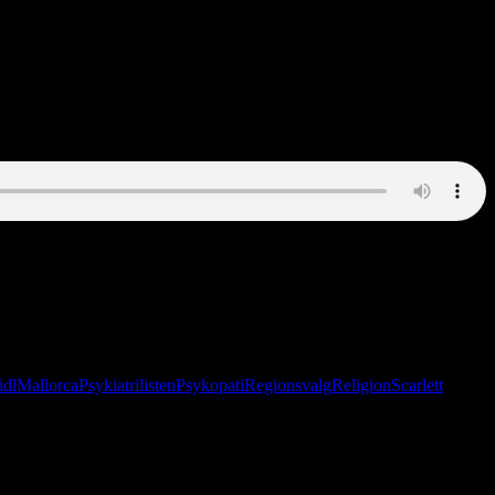
er til en hyggelig sludder om psykopater, 68’ere og den aarhusianske
idl
Mallorca
Psykiatrilisten
Psykopati
Regionsvalg
Religion
Scarlett