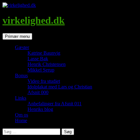
Hop
til
indhold
virkelighed.dk
Søg
Primær menu
Gæster
Katrine Baunvig
Lasse Bak
Henrik Christensen
Mikkel Serup
Bonus
Video fra studiet
Idolplakat med Lars og Christian
Afsnit 000
Links
Anbefalinger fra Afsnit 011
Henriks blog
Om os
Home
Søg
efter: