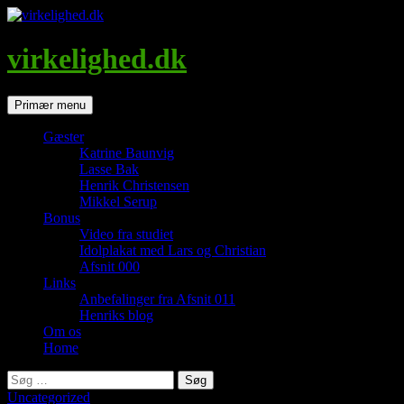
Hop
til
indhold
virkelighed.dk
Søg
Primær menu
Gæster
Katrine Baunvig
Lasse Bak
Henrik Christensen
Mikkel Serup
Bonus
Video fra studiet
Idolplakat med Lars og Christian
Afsnit 000
Links
Anbefalinger fra Afsnit 011
Henriks blog
Om os
Home
Søg
efter:
Uncategorized