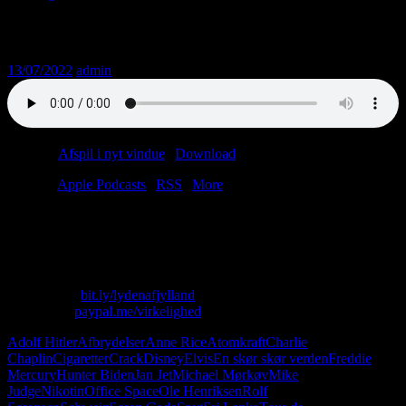
Afsnit 325: Svedig sekretær
13/07/2022
admin
Podcast:
Afspil i nyt vindue
|
Download
(42.7MB)
Tilmeld:
Apple Podcasts
|
RSS
|
More
Rolf Sørensen er dårlig til kalender.
Adolf Chaplin har ikke nogen venner.
Cigaretsandwich giver flotte tænder.
Skriv til os: virkelighed@protonmail.com
Køb T-shirt:
bit.ly/lydenafjylland
Giv penge:
paypal.me/virkelighed
Adolf Hitler
Afbrydelser
Anne Rice
Atomkraft
Charlie
Chaplin
Cigaretter
Crack
Disney
Elvis
En skør skør verden
Freddie
Mercury
Hunter Biden
Jan Jet
Michael Mørkøv
Mike
Judge
Nikotin
Office Space
Ole Henriksen
Rolf