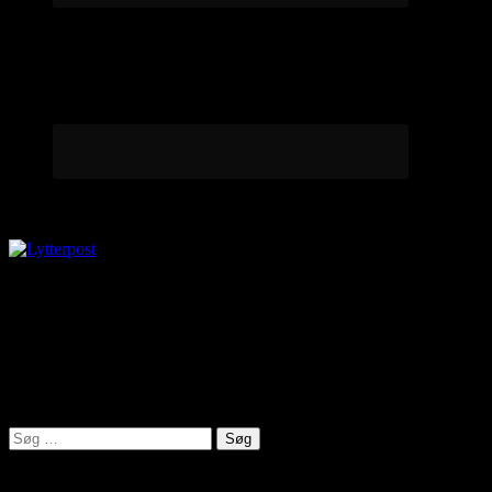
Lytterpost
virkelighed@protonmail.com
Lyden af Jylland
Søg
efter:
Seneste indlæg