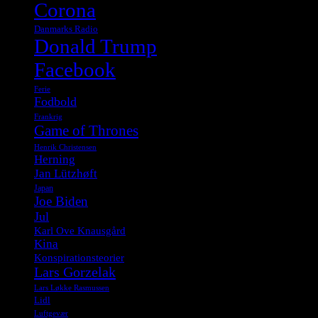
Corona
Danmarks Radio
Donald Trump
Facebook
Ferie
Fodbold
Frankrig
Game of Thrones
Henrik Christensen
Herning
Jan Lützhøft
Japan
Joe Biden
Jul
Karl Ove Knausgård
Kina
Konspirationsteorier
Lars Gorzelak
Lars Løkke Rasmussen
Lidl
Luftgevær