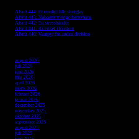
Afsnit 444: Et utroligt lille shotglas
Afsnit 443: Naboens mongolbarnebarn
Afsnit 442: En stresshånder
Afsnit 441: Krænket i kiosken
Afsnit 440: Vampyr fra anden division
Arkiver
august 2026
juli 2026
juni 2026
maj 2026
april 2026
marts 2026
februar 2026
januar 2026
december 2025
november 2025
oktober 2025
september 2025
august 2025
juli 2025
juni 2025