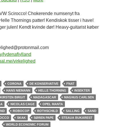
 VW Scirocco! Chokerende numsenyt fra
elle Thornings patter! Kendiskok tisser i have!
er julen! Kendt kvinde dør! Heavy-guitarist køber
irkelighed@protonmail.com
ly/lydenafjylland
al.me/virkelighed
CORONA
DE KONSERVATIVE
FNAT
HANS NIEMANN
HELLE THORNING
INSEKTER
KIRSTEN BIRGIT
MADAGASCAR
MAGNUS CARLSEN
LA
NICOLAS CAGE
OPEL MANTA
UND
ROBOCOP
ROTHSCHILD
SALLING
SAND
ROCCO
SKAK
SØREN PAPE
STEAUA BUKAREST
WORLD ECONOMIC FORUM