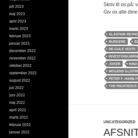
Skriv til os på
juli 2023
Giv os alle din
maj 2023
april 2023
marts 2023
ALASTAIR REYN
februar 2023
BURGERE
B
januar 2023
DE GULE VESTE
december 2022
INVESTORHJØRN
november 2022
JOKER
KINA
oktober 2022
MOGENS GLISTR
september 2022
PETER F. HAMIL
august 2022
THE RIGHTEOUS
juli 2022
juni 2022
maj 2022
april 2022
marts 2022
UNCATEGORIZED
februar 2022
AFSNIT
januar 2022