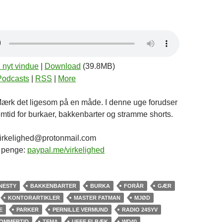
i nyt vindue
|
Download
(39.8MB)
Podcasts
|
RSS
|
More
 Mærk det ligesom på en måde. I denne uge forudser
fremtid for burkaer, bakkenbarter og stramme shorts.
: virkelighed@protonmail.com
e penge:
paypal.me/virkelighed
NESTY
BAKKENBARTER
BURKA
FORÅR
GÆR
KONTORARTIKLER
MASTER FATMAN
MJØD
E
PARKER
PERNILLE VERMUND
RADIO 24SYV
OMMERTID
TEMA
UFFE ELBÆK
WD40