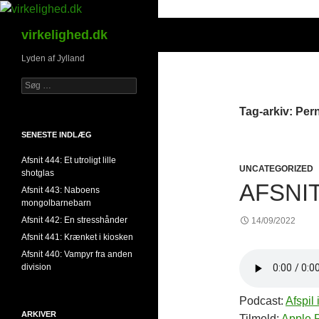
Hop
til
Søg
virkelighed.dk
indhold
Lyden af Jylland
Søg
efter:
Tag-arkiv: Per
SENESTE INDLÆG
Afsnit 444: Et utroligt lille
UNCATEGORIZED
shotglas
AFSNIT
Afsnit 443: Naboens
mongolbarnebarn
Afsnit 442: En stresshånder
14/09/2022
Afsnit 441: Krænket i kiosken
Afsnit 440: Vampyr fra anden
division
Podcast:
Afspil 
ARKIVER
Tilmeld:
Apple 