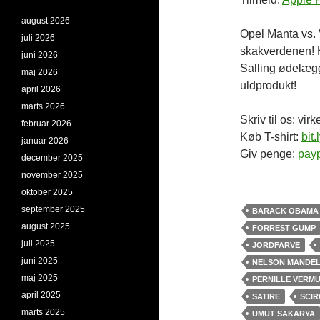
august 2026
Opel Manta vs.
juli 2026
skakverdenen! H
juni 2026
Salling ødelægg
maj 2026
uldprodukt!
april 2026
marts 2026
Skriv til os: v
februar 2026
Køb T-shirt:
bit.
januar 2026
Giv penge:
payp
december 2025
november 2025
oktober 2025
september 2025
BARACK OBAMA
august 2025
FORREST GUMP
juli 2025
JORDFARVE
juni 2025
NELSON MANDE
maj 2025
PERNILLE VERM
april 2025
SATIRE
SCI
marts 2025
UMUT SAKARYA