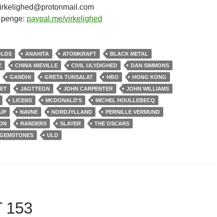
: virkelighed@protonmail.com
e penge:
paypal.me/virkelighed
OLDS
ANAHITA
ATOMKRAFT
BLACK METAL
Z
CHINA MIEVILLE
CIVIL ULYDIGHED
DAN SIMMONS
GANDHI
GRETA TUNSALAT
HBO
HONG KONG
ET
JAGTTEGN
JOHN CARPENTER
JOHN WILLIAMS
LICENS
MCDONALD'S
MICHEL HOULLEBECQ
UP
NAVNE
NORDJYLLAND
PERNILLE VERMUND
TON
RANDERS
SLAYER
THE OSCARS
 GEMSTONES
ULD
 153