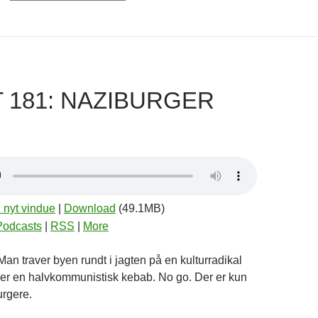
T 181: NAZIBURGER
i nyt vindue
|
Download
(49.1MB)
Podcasts
|
RSS
|
More
an traver byen rundt i jagten på en kulturradikal
er en halvkommunistisk kebab. No go. Der er kun
urgere.