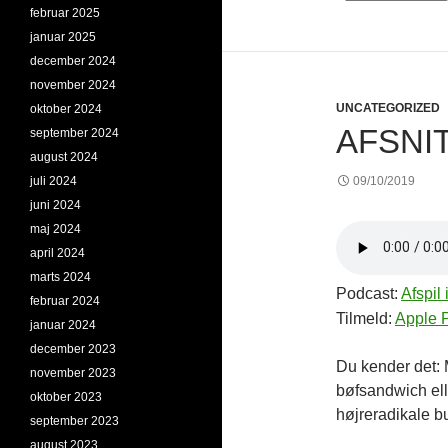
februar 2025
januar 2025
december 2024
november 2024
UNCATEGORIZED
oktober 2024
AFSNI
september 2024
august 2024
juli 2024
09/10/2019
juni 2024
maj 2024
april 2024
marts 2024
Podcast:
Afspil 
februar 2024
Tilmeld:
Apple 
januar 2024
december 2023
Du kender det: M
november 2023
bøfsandwich ell
oktober 2023
højreradikale b
september 2023
august 2023