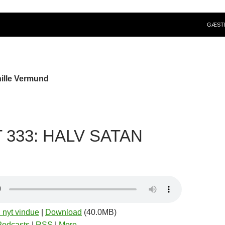
GÆST
nille Vermund
 333: HALV SATAN
i nyt vindue
|
Download
(40.0MB)
Podcasts
|
RSS
|
More