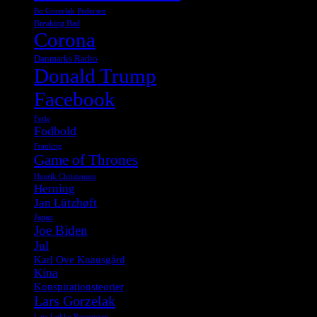
Bo Gorzelak Pedersen
Breaking Bad
Corona
Danmarks Radio
Donald Trump
Facebook
Ferie
Fodbold
Frankrig
Game of Thrones
Henrik Christensen
Herning
Jan Lützhøft
Japan
Joe Biden
Jul
Karl Ove Knausgård
Kina
Konspirationsteorier
Lars Gorzelak
Lars Løkke Rasmussen