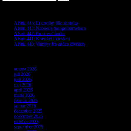
efter:
Seneste indlæg
Afsnit 444: Et utroligt lille shotglas
Afsnit 443: Naboens mongolbarnebarn
Afsnit 442: En stresshånder
Afsnit 441: Krænket i kiosken
Afsnit 440: Vampyr fra anden division
Arkiver
august 2026
juli 2026
juni 2026
maj 2026
april 2026
marts 2026
februar 2026
januar 2026
december 2025
november 2025
oktober 2025
september 2025