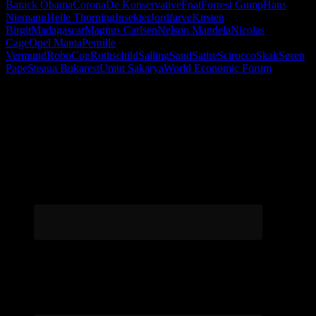
Barack Obama
Corona
De Konservative
Fnat
Forrest Gump
Hans
Niemann
Helle Thorning
Insekter
Jordfarve
Kirsten
Birgit
Madagascar
Magnus Carlsen
Nelson Mandela
Nicolas
Cage
Opel Manta
Pernille
Vermund
RoboCop
Rothschild
Salling
Sand
Satire
Scirocco
Skak
Søren
Pape
Steaua Bukarest
Umut Sakarya
World Economic Forum
Følg os