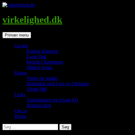
Hop
til
indhold
virkelighed.dk
Søg
Primær menu
Gæster
Katrine Baunvig
Lasse Bak
Henrik Christensen
Mikkel Serup
Bonus
Video fra studiet
Idolplakat med Lars og Christian
Afsnit 000
Links
Anbefalinger fra Afsnit 011
Henriks blog
Om os
Home
Søg
efter: