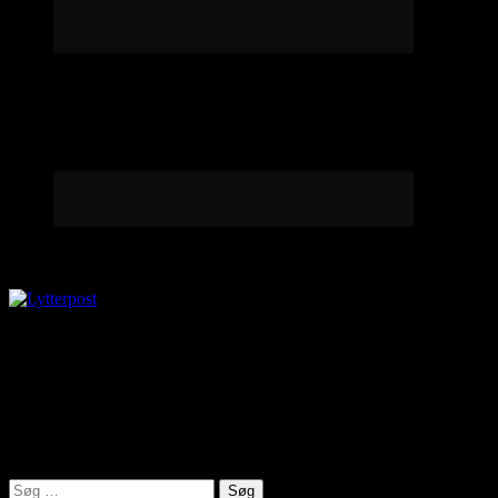
Lytterpost
virkelighed@protonmail.com
Lyden af Jylland
Søg