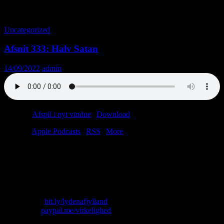
Tag-arkiv: Magnus Carlsen
Uncategorized
Afsnit 333: Halv Satan
14/09/2022
admin
Podcast:
Afspil i nyt vindue
|
Download
(40.0MB)
Tilmeld:
Apple Podcasts
|
RSS
|
More
Opel Manta vs. VW Scirocco! Chokerende numsenyt fra
skakverdenen! Helle Thornings patter! Kendiskok tisser i have!
Salling ødelægger julen! Kendt kvinde dør! Heavy-guitarist køber
uldprodukt!
Skriv til os: virkelighed@protonmail.com
Køb T-shirt:
bit.ly/lydenafjylland
Giv penge:
paypal.me/virkelighed