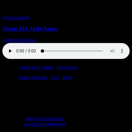
Tag-arkiv: Rothschild
Uncategorized
Afsnit 333: Halv Satan
14/09/2022
admin
Podcast:
Afspil i nyt vindue
|
Download
(40.0MB)
Tilmeld:
Apple Podcasts
|
RSS
|
More
Opel Manta vs. VW Scirocco! Chokerende numsenyt fra
skakverdenen! Helle Thornings patter! Kendiskok tisser i have!
Salling ødelægger julen! Kendt kvinde dør! Heavy-guitarist køber
uldprodukt!
Skriv til os: virkelighed@protonmail.com
Køb T-shirt:
bit.ly/lydenafjylland
Giv penge:
paypal.me/virkelighed