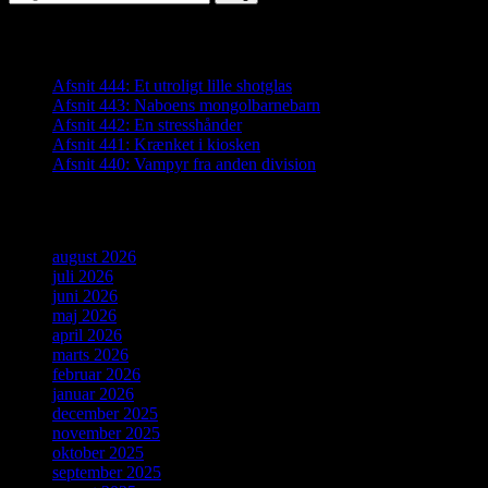
efter:
Seneste indlæg
Afsnit 444: Et utroligt lille shotglas
Afsnit 443: Naboens mongolbarnebarn
Afsnit 442: En stresshånder
Afsnit 441: Krænket i kiosken
Afsnit 440: Vampyr fra anden division
Arkiver
august 2026
juli 2026
juni 2026
maj 2026
april 2026
marts 2026
februar 2026
januar 2026
december 2025
november 2025
oktober 2025
september 2025