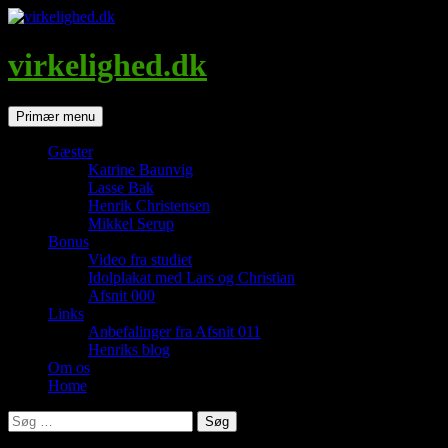
Hop
til
indhold
virkelighed.dk
Søg
Primær menu
Gæster
Katrine Baunvig
Lasse Bak
Henrik Christensen
Mikkel Serup
Bonus
Video fra studiet
Idolplakat med Lars og Christian
Afsnit 000
Links
Anbefalinger fra Afsnit 011
Henriks blog
Om os
Home
Søg
efter: