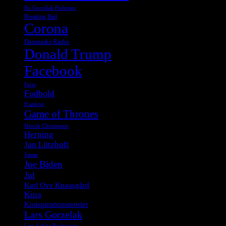
Bo Gorzelak Pedersen
Breaking Bad
Corona
Danmarks Radio
Donald Trump
Facebook
Ferie
Fodbold
Frankrig
Game of Thrones
Henrik Christensen
Herning
Jan Lützhøft
Japan
Joe Biden
Jul
Karl Ove Knausgård
Kina
Konspirationsteorier
Lars Gorzelak
Lars Løkke Rasmussen