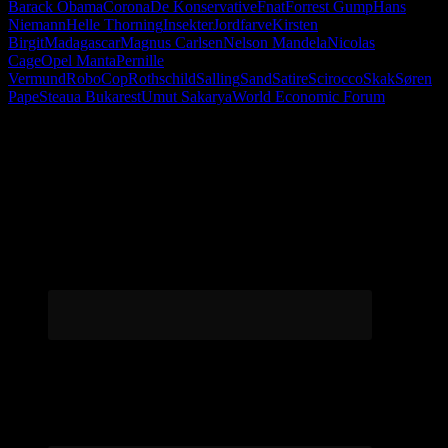
Barack Obama
Corona
De Konservative
Fnat
Forrest Gump
Hans
Niemann
Helle Thorning
Insekter
Jordfarve
Kirsten
Birgit
Madagascar
Magnus Carlsen
Nelson Mandela
Nicolas
Cage
Opel Manta
Pernille
Vermund
RoboCop
Rothschild
Salling
Sand
Satire
Scirocco
Skak
Søren
Pape
Steaua Bukarest
Umut Sakarya
World Economic Forum
Følg os