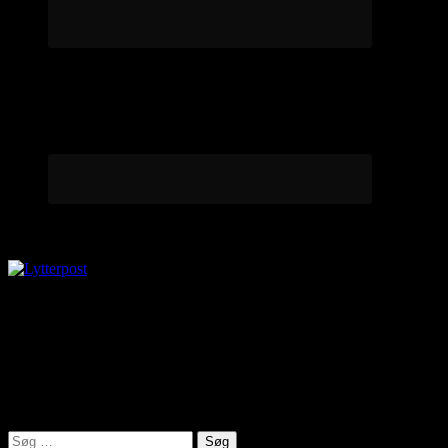
Lytterpost
virkelighed@protonmail.com
Lyden af Jylland
Søg